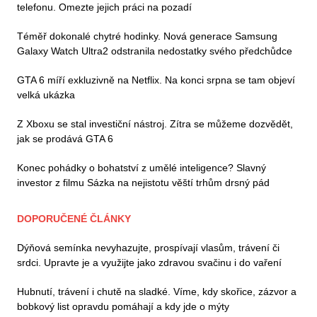
telefonu. Omezte jejich práci na pozadí
Téměř dokonalé chytré hodinky. Nová generace Samsung
Galaxy Watch Ultra2 odstranila nedostatky svého předchůdce
GTA 6 míří exkluzivně na Netflix. Na konci srpna se tam objeví
velká ukázka
Z Xboxu se stal investiční nástroj. Zítra se můžeme dozvědět,
jak se prodává GTA 6
Konec pohádky o bohatství z umělé inteligence? Slavný
investor z filmu Sázka na nejistotu věští trhům drsný pád
DOPORUČENÉ ČLÁNKY
Dýňová semínka nevyhazujte, prospívají vlasům, trávení či
srdci. Upravte je a využijte jako zdravou svačinu i do vaření
Hubnutí, trávení i chutě na sladké. Víme, kdy skořice, zázvor a
bobkový list opravdu pomáhají a kdy jde o mýty