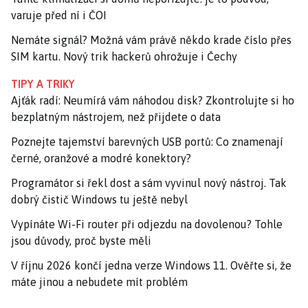
varuje před ní i ČOI
Nemáte signál? Možná vám právě někdo krade číslo přes
SIM kartu. Nový trik hackerů ohrožuje i Čechy
TIPY A TRIKY
Ajťák radí: Neumírá vám náhodou disk? Zkontrolujte si ho
bezplatným nástrojem, než přijdete o data
Poznejte tajemství barevných USB portů: Co znamenají
černé, oranžové a modré konektory?
Programátor si řekl dost a sám vyvinul nový nástroj. Tak
dobrý čistič Windows tu ještě nebyl
Vypínáte Wi-Fi router při odjezdu na dovolenou? Tohle
jsou důvody, proč byste měli
V říjnu 2026 končí jedna verze Windows 11. Ověřte si, že
máte jinou a nebudete mít problém