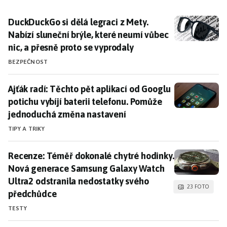
DuckDuckGo si dělá legraci z Mety. Nabízí sluneční br
DuckDuckGo si dělá legraci z Mety.
Nabízí sluneční brýle, které neumí vůbec
nic, a přesně proto se vyprodaly
BEZPEČNOST
Ajťák radí: Těchto pět aplikací od Googlu potichu vy
Ajťák radí: Těchto pět aplikací od Googlu
potichu vybíjí baterii telefonu. Pomůže
jednoduchá změna nastavení
TIPY A TRIKY
Recenze: Téměř dokonalé chytré hodinky. Nová gener
Recenze: Téměř dokonalé chytré hodinky.
Nová generace Samsung Galaxy Watch
Ultra2 odstranila nedostatky svého
23 FOTO
předchůdce
TESTY