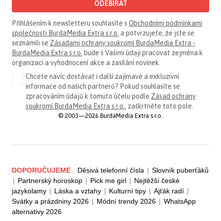
ODEBÍRAT
Přihlášením k newsletteru souhlasíte s
Obchodními podmínkami
společnosti BurdaMedia Extra s.r.o.
a potvrzujete, že jste se
seznámili se
Zásadami ochrany soukromí BurdaMedia Extra -
BurdaMedia Extra s.r.o.
bude s Vašimi údaji pracovat zejména k
organizaci a vyhodnocení akce a zasílání novinek.
Chcete navíc dostávat i další zajímavé a exkluzivní
informace od našich partnerů? Pokud souhlasíte se
zpracováním údajů k tomuto účelu podle
Zásad ochrany
soukromí BurdaMedia Extra s.r.o.
, zaškrtněte toto pole.
© 2003—2026 BurdaMedia Extra s.r.o.
DOPORUČUJEME
Děsivá telefonní čísla
|
Slovník puberťáků
|
Partnerský horoskop
|
Pick me girl
|
Nejtěžší české
jazykolamy
|
Láska a vztahy
|
Kulturní tipy
|
Ajťák radí
|
Svátky a prázdniny 2026
|
Módní trendy 2026
|
WhatsApp
alternativy 2026