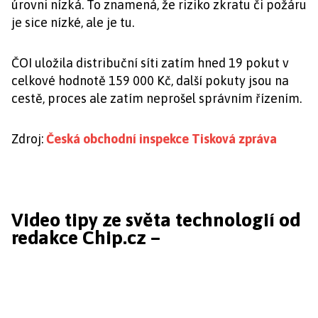
úrovni nízká. To znamená, že riziko zkratu či požáru
je sice nízké, ale je tu.
ČOI uložila distribuční síti zatím hned 19 pokut v
celkové hodnotě 159 000 Kč, další pokuty jsou na
cestě, proces ale zatím neprošel správním řízením.
Zdroj:
Česká obchodní inspekce Tisková zpráva
Video tipy ze světa technologií od
redakce Chip.cz –