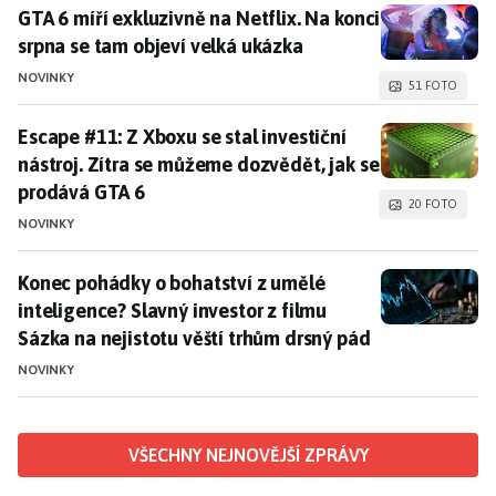
GTA 6 míří exkluzivně na Netflix. Na konci srpna se t
GTA 6 míří exkluzivně na Netflix. Na konci
srpna se tam objeví velká ukázka
NOVINKY
51 FOTO
Escape #11: Z Xboxu se stal investiční nástroj. Zítra
Escape #11: Z Xboxu se stal investiční
nástroj. Zítra se můžeme dozvědět, jak se
prodává GTA 6
20 FOTO
NOVINKY
Konec pohádky o bohatství z umělé inteligence? Slavný
Konec pohádky o bohatství z umělé
inteligence? Slavný investor z filmu
Sázka na nejistotu věští trhům drsný pád
NOVINKY
VŠECHNY NEJNOVĚJŠÍ ZPRÁVY