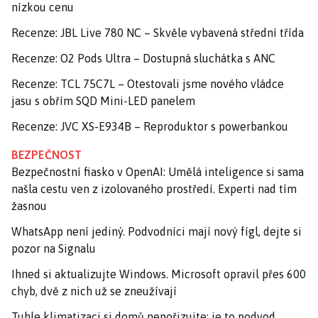
nízkou cenu
Recenze: JBL Live 780 NC – Skvěle vybavená střední třída
Recenze: O2 Pods Ultra – Dostupná sluchátka s ANC
Recenze: TCL 75C7L – Otestovali jsme nového vládce
jasu s obřím SQD Mini-LED panelem
Recenze: JVC XS-E934B – Reproduktor s powerbankou
BEZPEČNOST
Bezpečnostní fiasko v OpenAI: Umělá inteligence si sama
našla cestu ven z izolovaného prostředí. Experti nad tím
žasnou
WhatsApp není jediný. Podvodníci mají nový fígl, dejte si
pozor na Signalu
Ihned si aktualizujte Windows. Microsoft opravil přes 600
chyb, dvě z nich už se zneužívají
Tuhle klimatizaci si domů nepořizujte: je to podvod,