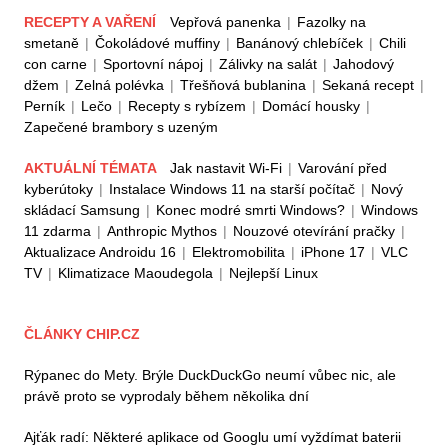
RECEPTY A VAŘENÍ
Vepřová panenka
|
Fazolky na
smetaně
|
Čokoládové muffiny
|
Banánový chlebíček
|
Chili
con carne
|
Sportovní nápoj
|
Zálivky na salát
|
Jahodový
džem
|
Zelná polévka
|
Třešňová bublanina
|
Sekaná recept
|
Perník
|
Lečo
|
Recepty s rybízem
|
Domácí housky
|
Zapečené brambory s uzeným
AKTUÁLNÍ TÉMATA
Jak nastavit Wi-Fi
|
Varování před
kyberútoky
|
Instalace Windows 11 na starší počítač
|
Nový
skládací Samsung
|
Konec modré smrti Windows?
|
Windows
11 zdarma
|
Anthropic Mythos
|
Nouzové otevírání pračky
|
Aktualizace Androidu 16
|
Elektromobilita
|
iPhone 17
|
VLC
TV
|
Klimatizace Maoudegola
|
Nejlepší Linux
ČLÁNKY CHIP.CZ
Rýpanec do Mety. Brýle DuckDuckGo neumí vůbec nic, ale
právě proto se vyprodaly během několika dní
Ajťák radí: Některé aplikace od Googlu umí vyždímat baterii