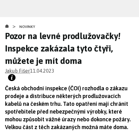
Přejít
k
hlavnímu
>
obsahu
NOVINKY
Pozor na levné prodlužovačky!
Inspekce zakázala tyto čtyři,
můžete je mít doma
Jakub Fišer
11.04.2023
Česká obchodní inspekce (ČOI) rozhodla o zákazu
prodeje a distribuce některých prodlužovacích
kabelů na českém trhu. Tato opatření mají chránit
spotřebitele před nebezpečnými výrobky, které
mohou způsobit vážné úrazy nebo dokonce požáry.
Velkou část z těch zakázaných možná máte doma.