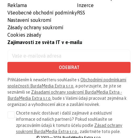
Reklama
Inzerce
Všeobecné obchodní podmínky
RSS
Nastavení soukromí
Zásady ochrany soukromí
Cookies zásady
Zajímavosti ze světa IT v e-mailu
ODEBÍRAT
Přihlášením k newsletteru souhlasíte s
Obchodními podmínkami
společnosti BurdaMedia Extra s.r.o.
a potvrzujete, že jste se
seznámili se
Zásadami ochrany soukromí BurdaMedia Extra -
BurdaMedia Extra s.r.o.
bude s Vašimi údaji pracovat zejména k
organizaci a vyhodnocení akce a zasílání novinek.
Chcete navíc dostávat i další zajímavé a exkluzivní
informace od našich partnerů? Pokud souhlasíte se
zpracováním údajů k tomuto účelu podle
Zásad ochrany
soukromí BurdaMedia Extra s.r.o.
, zaškrtněte toto pole.
© 2003—2026 BurdaMedia Extra s.r.o.