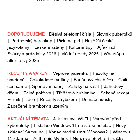
DOPORUČUJEME
Děsivá telefonní čísla
|
Slovník puberťáků
|
Partnerský horoskop
|
Pick me girl
|
Nejtěžší české
jazykolamy
|
Láska a vztahy
|
Kulturní tipy
|
Ajťák radí
|
Svátky a prázdniny 2026
|
Módní trendy 2026
|
WhatsApp
alternativy 2026
RECEPTY A VAŘENÍ
Vepřová panenka
|
Fazolky na
smetaně
|
Čokoládové muffiny
|
Banánový chlebíček
|
Chili
con carne
|
Sportovní nápoj
|
Zálivky na salát
|
Jahodový
džem
|
Zelná polévka
|
Třešňová bublanina
|
Sekaná recept
|
Perník
|
Lečo
|
Recepty s rybízem
|
Domácí housky
|
Zapečené brambory s uzeným
AKTUÁLNÍ TÉMATA
Jak nastavit Wi-Fi
|
Varování před
kyberútoky
|
Instalace Windows 11 na starší počítač
|
Nový
skládací Samsung
|
Konec modré smrti Windows?
|
Windows
11 zdarma
|
Anthropic Mythos
|
Nouzové otevírání pračky
|