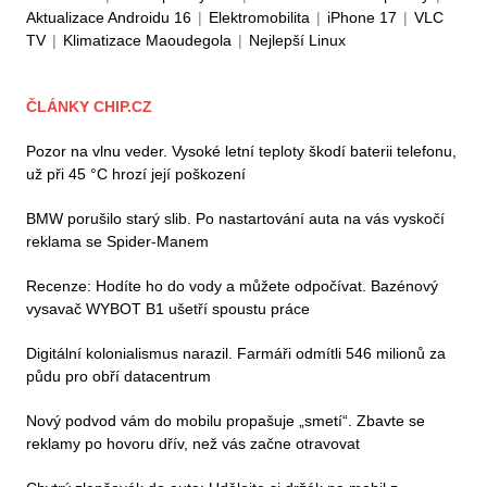
Aktualizace Androidu 16
|
Elektromobilita
|
iPhone 17
|
VLC
TV
|
Klimatizace Maoudegola
|
Nejlepší Linux
ČLÁNKY CHIP.CZ
Pozor na vlnu veder. Vysoké letní teploty škodí baterii telefonu,
už při 45 °C hrozí její poškození
BMW porušilo starý slib. Po nastartování auta na vás vyskočí
reklama se Spider-Manem
Recenze: Hodíte ho do vody a můžete odpočívat. Bazénový
vysavač WYBOT B1 ušetří spoustu práce
Digitální kolonialismus narazil. Farmáři odmítli 546 milionů za
půdu pro obří datacentrum
Nový podvod vám do mobilu propašuje „smetí“. Zbavte se
reklamy po hovoru dřív, než vás začne otravovat