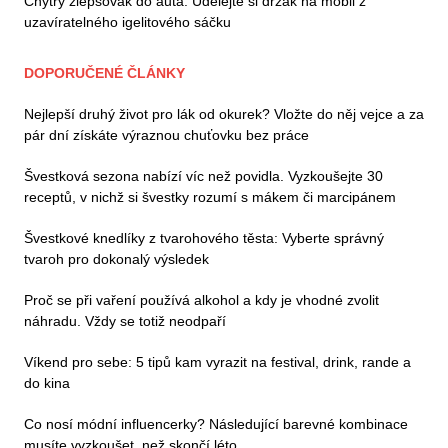
Chytrý zlepšovák do auta: Udělejte si držák na mobil z
uzavíratelného igelitového sáčku
DOPORUČENÉ ČLÁNKY
Nejlepší druhý život pro lák od okurek? Vložte do něj vejce a za
pár dní získáte výraznou chuťovku bez práce
Švestková sezona nabízí víc než povidla. Vyzkoušejte 30
receptů, v nichž si švestky rozumí s mákem či marcipánem
Švestkové knedlíky z tvarohového těsta: Vyberte správný
tvaroh pro dokonalý výsledek
Proč se při vaření používá alkohol a kdy je vhodné zvolit
náhradu. Vždy se totiž neodpaří
Víkend pro sebe: 5 tipů kam vyrazit na festival, drink, rande a
do kina
Co nosí módní influencerky? Následující barevné kombinace
musíte vyzkoušet, než skončí léto