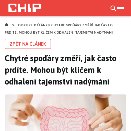
Přejít
k
otevří
hlavnímu
>
obsahu
DISKUZE K ČLÁNKU CHYTRÉ SPOĎÁRY ZMĚŘÍ, JAK ČASTO
PRDÍTE. MOHOU BÝT KLÍČEM K ODHALENÍ TAJEMSTVÍ NADÝMÁNÍ
ZPĚT NA ČLÁNEK
Chytré spoďáry změří, jak často
prdíte. Mohou být klíčem k
odhalení tajemství nadýmání