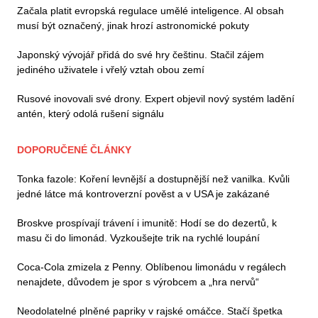
Začala platit evropská regulace umělé inteligence. AI obsah
musí být označený, jinak hrozí astronomické pokuty
Japonský vývojář přidá do své hry češtinu. Stačil zájem
jediného uživatele i vřelý vztah obou zemí
Rusové inovovali své drony. Expert objevil nový systém ladění
antén, který odolá rušení signálu
DOPORUČENÉ ČLÁNKY
Tonka fazole: Koření levnější a dostupnější než vanilka. Kvůli
jedné látce má kontroverzní pověst a v USA je zakázané
Broskve prospívají trávení i imunitě: Hodí se do dezertů, k
masu či do limonád. Vyzkoušejte trik na rychlé loupání
Coca-Cola zmizela z Penny. Oblíbenou limonádu v regálech
nenajdete, důvodem je spor s výrobcem a „hra nervů“
Neodolatelné plněné papriky v rajské omáčce. Stačí špetka