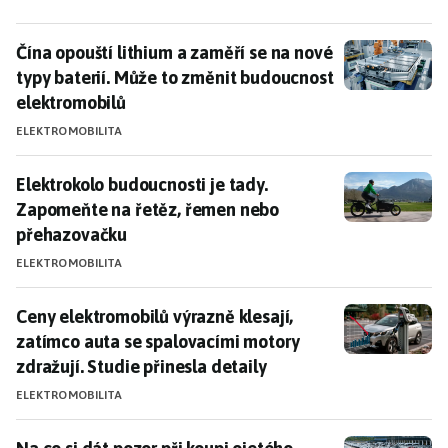
Čína opouští lithium a zaměří se na nové typy bateri
Čína opouští lithium a zaměří se na nové
typy baterií. Může to změnit budoucnost
elektromobilů
ELEKTROMOBILITA
Elektrokolo budoucnosti je tady. Zapomeňte na řetě
Elektrokolo budoucnosti je tady.
Zapomeňte na řetěz, řemen nebo
přehazovačku
ELEKTROMOBILITA
Ceny elektromobilů výrazně klesají, zatímco auta se s
Ceny elektromobilů výrazně klesají,
zatímco auta se spalovacími motory
zdražují. Studie přinesla detaily
ELEKTROMOBILITA
Na co si dát pozor při koupi ojetého elektroauta: Ana