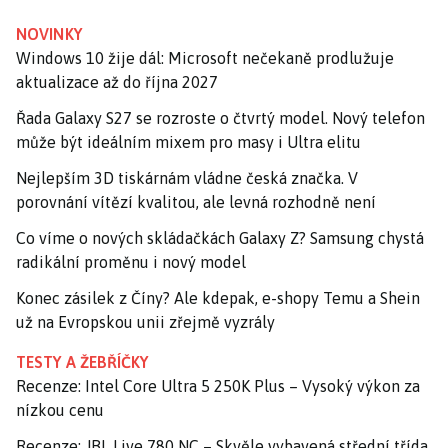
NOVINKY
Windows 10 žije dál: Microsoft nečekaně prodlužuje
aktualizace až do října 2027
Řada Galaxy S27 se rozroste o čtvrtý model. Nový telefon
může být ideálním mixem pro masy i Ultra elitu
Nejlepším 3D tiskárnám vládne česká značka. V
porovnání vítězí kvalitou, ale levná rozhodně není
Co víme o nových skládačkách Galaxy Z? Samsung chystá
radikální proměnu i nový model
Konec zásilek z Číny? Ale kdepak, e-shopy Temu a Shein
už na Evropskou unii zřejmě vyzrály
TESTY A ŽEBŘÍČKY
Recenze: Intel Core Ultra 5 250K Plus – Vysoký výkon za
nízkou cenu
Recenze: JBL Live 780 NC – Skvěle vybavená střední třída