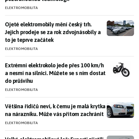
ELEKTROMOBILITA
Ojeté elektromobily mění český trh. Jejich prodeje se
Ojeté elektromobily mění český trh.
Jejich prodeje se za rok zdvojnásobily a
to je teprve začátek
ELEKTROMOBILITA
Extrémní elektrokolo jede přes 100 km/h a nesmí na si
Extrémní elektrokolo jede přes 100 km/h
a nesmí na silnici. Můžete se s ním dostat
do průšvihu
ELEKTROMOBILITA
Většina řidičů neví, k čemu je malá krytka na nárazní
Většina řidičů neví, k čemu je malá krytka
na nárazníku. Může vás přitom zachránit
ELEKTROMOBILITA