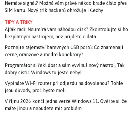
Nemáte signál? Možná vám právě někdo krade číslo přes
SIM kartu. Nový trik hackerů ohrožuje i Čechy
TIPY A TRIKY
Ajťák radí: Neumírá vám náhodou disk? Zkontrolujte si ho
bezplatným nástrojem, než přijdete o data
Poznejte tajemství barevných USB portů: Co znamenají
černé, oranžové a modré konektory?
Programátor si řekl dost a sám vyvinul nový nástroj. Tak
dobrý čistič Windows tu ještě nebyl
Vypínáte Wi-Fi router při odjezdu na dovolenou? Tohle
jsou důvody, proč byste měli
V říjnu 2026 končí jedna verze Windows 11. Ověřte si, že
máte jinou a nebudete mít problém