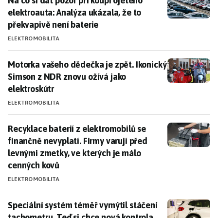
Na co si dát pozor při koupi ojetého
elektroauta: Analýza ukázala, že to
překvapivě není baterie
ELEKTROMOBILITA
Motorka vašeho dědečka je zpět. Ikonický Simson z N
Motorka vašeho dědečka je zpět. Ikonický
Simson z NDR znovu ožívá jako
elektroskútr
ELEKTROMOBILITA
Recyklace baterií z elektromobilů se finančně nevypl
Recyklace baterií z elektromobilů se
finančně nevyplatí. Firmy varují před
levnými zmetky, ve kterých je málo
cenných kovů
ELEKTROMOBILITA
Speciální systém téměř vymýtil stáčení tachometru. T
Speciální systém téměř vymýtil stáčení
tachometru. Teď si chce nová kontrola