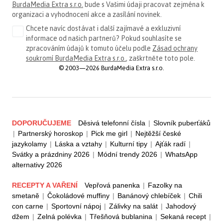
BurdaMedia Extra s.r.o.
bude s Vašimi údaji pracovat zejména k
organizaci a vyhodnocení akce a zasílání novinek.
Chcete navíc dostávat i další zajímavé a exkluzivní
informace od našich partnerů? Pokud souhlasíte se
zpracováním údajů k tomuto účelu podle
Zásad ochrany
soukromí BurdaMedia Extra s.r.o.
, zaškrtněte toto pole.
© 2003—2026 BurdaMedia Extra s.r.o.
DOPORUČUJEME
Děsivá telefonní čísla
|
Slovník puberťáků
|
Partnerský horoskop
|
Pick me girl
|
Nejtěžší české
jazykolamy
|
Láska a vztahy
|
Kulturní tipy
|
Ajťák radí
|
Svátky a prázdniny 2026
|
Módní trendy 2026
|
WhatsApp
alternativy 2026
RECEPTY A VAŘENÍ
Vepřová panenka
|
Fazolky na
smetaně
|
Čokoládové muffiny
|
Banánový chlebíček
|
Chili
con carne
|
Sportovní nápoj
|
Zálivky na salát
|
Jahodový
džem
|
Zelná polévka
|
Třešňová bublanina
|
Sekaná recept
|