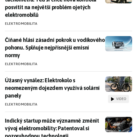
posvítit na největší problém ojetých
elektromobilů
ELEKTROMOBILITA
Číňané hlásí zásadní pokrok u vodíkového pohonu. Spl
Číňané hlásí zásadní pokrok u vodíkového
pohonu. Splňuje nejpřísnější emisní
normy
ELEKTROMOBILITA
Úžasný vynález: Elektrokolo s neomezeným dojezdem 
Úžasný vynález: Elektrokolo s
neomezeným dojezdem využívá solární
panely
VIDEO
ELEKTROMOBILITA
Indický startup může významně změnit vývoj elektrom
Indický startup může významně změnit
vývoj elektromobility: Patentoval si
pozoruhodnou technologii