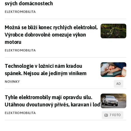
svých domácnostech
ELEKTROMOBILITA
Možná se blíží konec rychlých elektrokol. Výrobce d
Možná se blíží konec rychlých elektrokol.
Výrobce dobrovolně omezuje výkon
motoru
ELEKTROMOBILITA
Technologie v ložnici nám kradou spánek. Nejsou ale
Technologie v ložnici nám kradou
spánek. Nejsou ale jediným viníkem
NOVINKY
AD
Tyhle elektromobily mají opravdu sílu. Utáhnou dvout
Tyhle elektromobily mají opravdu sílu.
Utáhnou dvoutunový přívěs, karavan i loď
ELEKTROMOBILITA
7 FOTO