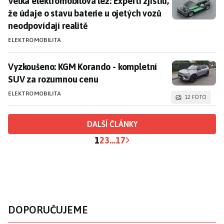
Velká elektromobilová lež: Experti zjistili, že údaje o
Velká elektromobilová lež: Experti zjistili,
že údaje o stavu baterie u ojetých vozů
neodpovídají realitě
ELEKTROMOBILITA
Vyzkoušeno: KGM Korando - kompletní SUV za rozum
Vyzkoušeno: KGM Korando - kompletní
SUV za rozumnou cenu
ELEKTROMOBILITA
12 FOTO
DALŠÍ ČLÁNKY
1
2
3
...
17
DOPORUČUJEME