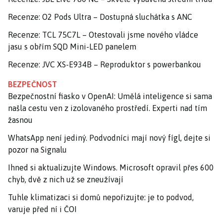
Recenze: O2 Pods Ultra – Dostupná sluchátka s ANC
Recenze: TCL 75C7L – Otestovali jsme nového vládce
jasu s obřím SQD Mini-LED panelem
Recenze: JVC XS-E934B – Reproduktor s powerbankou
BEZPEČNOST
Bezpečnostní fiasko v OpenAI: Umělá inteligence si sama
našla cestu ven z izolovaného prostředí. Experti nad tím
žasnou
WhatsApp není jediný. Podvodníci mají nový fígl, dejte si
pozor na Signalu
Ihned si aktualizujte Windows. Microsoft opravil přes 600
chyb, dvě z nich už se zneužívají
Tuhle klimatizaci si domů nepořizujte: je to podvod,
varuje před ní i ČOI