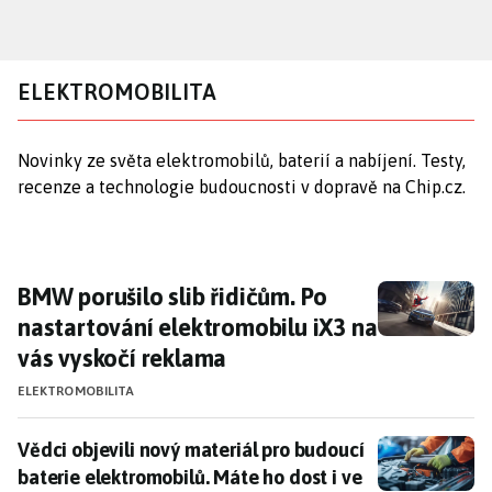
Přejít
k
hlavnímu
ELEKTROMOBILITA
obsahu
Novinky ze světa elektromobilů, baterií a nabíjení. Testy,
recenze a technologie budoucnosti v dopravě na Chip.cz.
BMW porušilo slib řidičům. Po nastartování 
BMW porušilo slib řidičům. Po
nastartování elektromobilu iX3 na
vás vyskočí reklama
ELEKTROMOBILITA
Vědci objevili nový materiál pro budoucí baterie ele
Vědci objevili nový materiál pro budoucí
baterie elektromobilů. Máte ho dost i ve