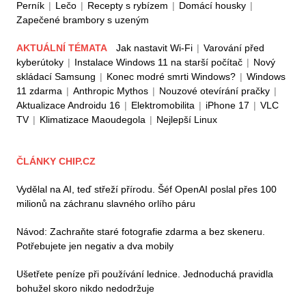
Perník
|
Lečo
|
Recepty s rybízem
|
Domácí housky
|
Zapečené brambory s uzeným
AKTUÁLNÍ TÉMATA
Jak nastavit Wi-Fi
|
Varování před
kyberútoky
|
Instalace Windows 11 na starší počítač
|
Nový
skládací Samsung
|
Konec modré smrti Windows?
|
Windows
11 zdarma
|
Anthropic Mythos
|
Nouzové otevírání pračky
|
Aktualizace Androidu 16
|
Elektromobilita
|
iPhone 17
|
VLC
TV
|
Klimatizace Maoudegola
|
Nejlepší Linux
ČLÁNKY CHIP.CZ
Vydělal na AI, teď střeží přírodu. Šéf OpenAI poslal přes 100
milionů na záchranu slavného orlího páru
Návod: Zachraňte staré fotografie zdarma a bez skeneru.
Potřebujete jen negativ a dva mobily
Ušetřete peníze při používání lednice. Jednoduchá pravidla
bohužel skoro nikdo nedodržuje