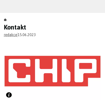
Přejít
k
hlavnímu
obsahu
Kontakt
redakce
15.06.2023