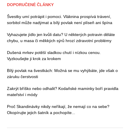
DOPORUČENÉ ČLÁNKY
Švestky umí potrápit i pomoci. Vláknina prospívá trávení,
sorbitol může nadýmat a bílý povlak není plíseň ani špína
Vyhazujete jídlo jen kvůli datu? U některých potravin děláte
chybu, u masa či měkkých sýrů hrozí zdravotní problémy
Dušená mrkev potěší sladkou chutí i nízkou cenou.
Vyzkoušejte ji krok za krokem
Bílý povlak na švestkách: Možná se mu vyhýbáte, jde však o
záruku čerstvosti
Zakrýt bříško nebo odhalit? Kodaňské maminky boří pravidla
mateřství i módy
Proč Skandinávky nikdy neříkají, že nemají co na sebe?
Okopírujte jejich šatník a pochopíte...