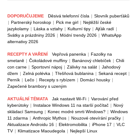
DOPORUČUJEME
Děsivá telefonní čísla
|
Slovník puberťáků
|
Partnerský horoskop
|
Pick me girl
|
Nejtěžší české
jazykolamy
|
Láska a vztahy
|
Kulturní tipy
|
Ajťák radí
|
Svátky a prázdniny 2026
|
Módní trendy 2026
|
WhatsApp
alternativy 2026
RECEPTY A VAŘENÍ
Vepřová panenka
|
Fazolky na
smetaně
|
Čokoládové muffiny
|
Banánový chlebíček
|
Chili
con carne
|
Sportovní nápoj
|
Zálivky na salát
|
Jahodový
džem
|
Zelná polévka
|
Třešňová bublanina
|
Sekaná recept
|
Perník
|
Lečo
|
Recepty s rybízem
|
Domácí housky
|
Zapečené brambory s uzeným
AKTUÁLNÍ TÉMATA
Jak nastavit Wi-Fi
|
Varování před
kyberútoky
|
Instalace Windows 11 na starší počítač
|
Nový
skládací Samsung
|
Konec modré smrti Windows?
|
Windows
11 zdarma
|
Anthropic Mythos
|
Nouzové otevírání pračky
|
Aktualizace Androidu 16
|
Elektromobilita
|
iPhone 17
|
VLC
TV
|
Klimatizace Maoudegola
|
Nejlepší Linux