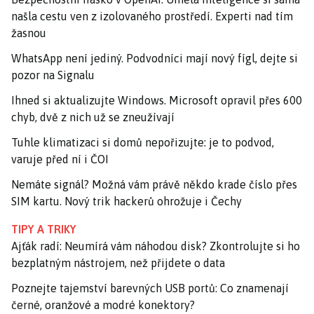
našla cestu ven z izolovaného prostředí. Experti nad tím
žasnou
WhatsApp není jediný. Podvodníci mají nový fígl, dejte si
pozor na Signalu
Ihned si aktualizujte Windows. Microsoft opravil přes 600
chyb, dvě z nich už se zneužívají
Tuhle klimatizaci si domů nepořizujte: je to podvod,
varuje před ní i ČOI
Nemáte signál? Možná vám právě někdo krade číslo přes
SIM kartu. Nový trik hackerů ohrožuje i Čechy
TIPY A TRIKY
Ajťák radí: Neumírá vám náhodou disk? Zkontrolujte si ho
bezplatným nástrojem, než přijdete o data
Poznejte tajemství barevných USB portů: Co znamenají
černé, oranžové a modré konektory?