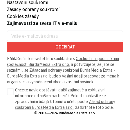
Nastavení soukromí
Zásady ochrany soukromí
Cookies zásady
Zajímavosti ze světa IT v e-mailu
ODEBÍRAT
Přihlášením k newsletteru souhlasíte s
Obchodními podmínkami
společnosti BurdaMedia Extra s.r.o.
a potvrzujete, že jste se
seznámili se
Zásadami ochrany soukromí BurdaMedia Extra -
BurdaMedia Extra s.r.o.
bude s Vašimi údaji pracovat zejména k
organizaci a vyhodnocení akce a zasílání novinek.
Chcete navíc dostávat i další zajímavé a exkluzivní
informace od našich partnerů? Pokud souhlasíte se
zpracováním údajů k tomuto účelu podle
Zásad ochrany
soukromí BurdaMedia Extra s.r.o.
, zaškrtněte toto pole.
© 2003—2026 BurdaMedia Extra s.r.o.