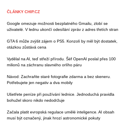
ČLÁNKY CHIP.CZ
Google omezuje možnosti bezplatného Gmailu, zlobí se
uživatelé. V lednu ukončí odesílání zpráv z adres třetích stran
GTA 6 může zvýšit zájem o PS5. Konzolí by měl být dostatek,
otázkou zůstává cena
Vydělal na AI, teď střeží přírodu. Šéf OpenAI poslal přes 100
milionů na záchranu slavného orlího páru
Návod: Zachraňte staré fotografie zdarma a bez skeneru.
Potřebujete jen negativ a dva mobily
Ušetřete peníze při používání lednice. Jednoduchá pravidla
bohužel skoro nikdo nedodržuje
Začala platit evropská regulace umělé inteligence. AI obsah
musí být označený, jinak hrozí astronomické pokuty