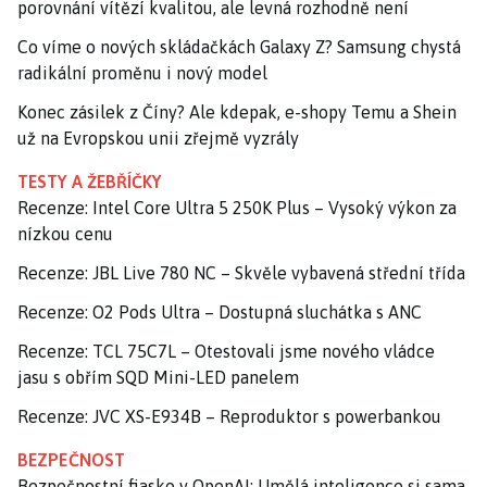
porovnání vítězí kvalitou, ale levná rozhodně není
Co víme o nových skládačkách Galaxy Z? Samsung chystá
radikální proměnu i nový model
Konec zásilek z Číny? Ale kdepak, e-shopy Temu a Shein
už na Evropskou unii zřejmě vyzrály
TESTY A ŽEBŘÍČKY
Recenze: Intel Core Ultra 5 250K Plus – Vysoký výkon za
nízkou cenu
Recenze: JBL Live 780 NC – Skvěle vybavená střední třída
Recenze: O2 Pods Ultra – Dostupná sluchátka s ANC
Recenze: TCL 75C7L – Otestovali jsme nového vládce
jasu s obřím SQD Mini-LED panelem
Recenze: JVC XS-E934B – Reproduktor s powerbankou
BEZPEČNOST
Bezpečnostní fiasko v OpenAI: Umělá inteligence si sama