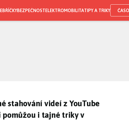
EBŘÍČKY
BEZPEČNOST
ELEKTROMOBILITA
TIPY A TRIKY
ČASO
dné stahování videí z YouTube
 pomůžou i tajné triky v