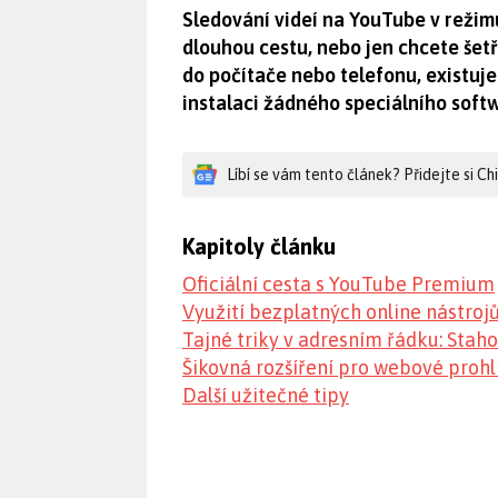
Sledování videí na YouTube v režimu 
dlouhou cestu, nebo jen chcete šetř
do počítače nebo telefonu, existuje
instalaci žádného speciálního soft
Líbí se vám tento článek? Přidejte si C
Kapitoly článku
Oficiální cesta s YouTube Premium
Využití bezplatných online nástroj
Tajné triky v adresním řádku: Stah
Šikovná rozšíření pro webové prohl
Další užitečné tipy