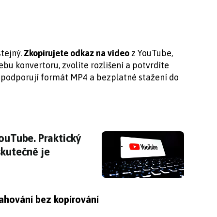
stejný.
Zkopírujete odkaz na video
z YouTube,
ebu konvertoru, zvolíte rozlišení a potvrdíte
ě podporují formát MP4 a bezplatné stažení do
YouTube. Praktický doplněk odhalí, o čem vid
YouTube. Praktický
skutečně je
tahování bez kopírování