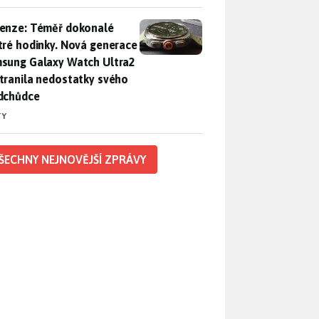
enze: Téměř dokonalé chytré hodinky. Nová generace Samsung
enze: Téměř dokonalé
tré hodinky. Nová generace
sung Galaxy Watch Ultra2
tranila nedostatky svého
dchůdce
TY
ŠECHNY NEJNOVĚJŠÍ ZPRÁVY