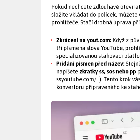
Pokud nechcete zdlouhavě otevírat 
složitě vkládat do políček, můžete
prohlížeče. Stačí drobná úprava př
Zkrácení na yout.com:
Když z pův
tři písmena slova YouTube, proh
specializovanou stahovací platf
Přidání písmen před název:
Stejn
napíšete
zkratky ss, sos nebo pp
p
ssyoutube.com/...). Tento krok v
konvertoru připraveného ke stah