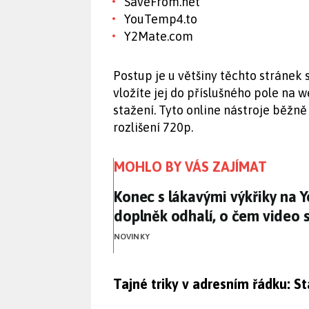
SaveFrom.net
YouTemp4.to
Y2Mate.com
Postup je u většiny těchto stránek 
vložíte jej do příslušného pole na w
stažení. Tyto online nástroje běžn
rozlišení 720p.
MOHLO BY VÁS ZAJÍMAT
Konec s lákavými výkřiky na 
Konec s lákavými výkřiky na 
doplněk odhalí, o čem video 
NOVINKY
Tajné triky v adresním řádku: S