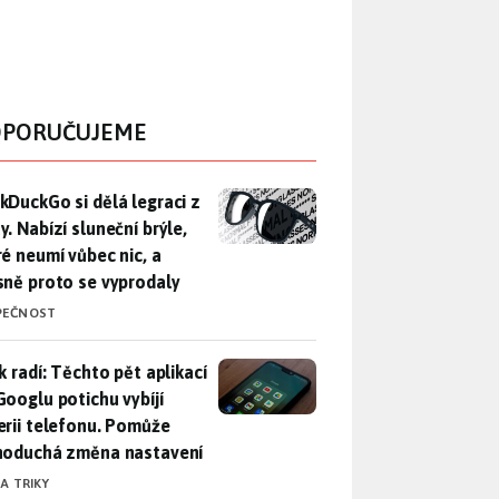
PORUČUJEME
DuckGo si dělá legraci z Mety. Nabízí sluneční brýle, které n
kDuckGo si dělá legraci z
. Nabízí sluneční brýle,
ré neumí vůbec nic, a
sně proto se vyprodaly
PEČNOST
ák radí: Těchto pět aplikací od Googlu potichu vybíjí baterii
k radí: Těchto pět aplikací
Googlu potichu vybíjí
erii telefonu. Pomůže
noduchá změna nastavení
 A TRIKY