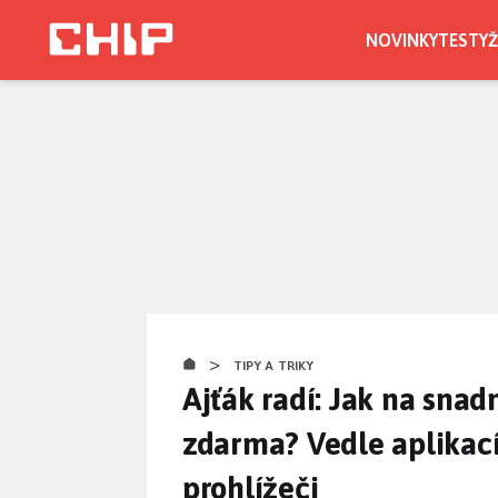
Přejít
k
NOVINKY
TESTY
Ž
hlavnímu
obsahu
>
TIPY A TRIKY
Ajťák radí: Jak na sna
zdarma? Vedle aplikací
prohlížeči