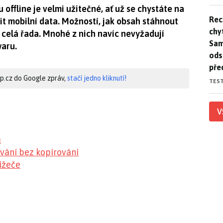
offline je velmi užitečné, ať už se chystáte na
Rec
Rec
it mobilní data. Možností, jak obsah stáhnout
chy
 celá řada. Mnohé z nich navíc nevyžadují
Sam
waru.
ods
pře
hip.cz do Google zpráv,
stačí jedno kliknutí!
TES
V
ů
ování bez kopírování
ížeče