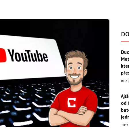
DO
Duck
Duc
Mety
kte
pře
BEZ
Ajť
Ajťá
od 
bat
jed
TIPY