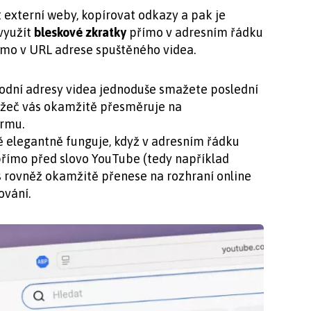
externí weby, kopírovat odkazy a pak je
 využít
bleskové zkratky
přímo v adresním řádku
ímo v URL adrese spuštěného videa.
odní adresy videa jednoduše smažete poslední
lížeč vás okamžitě přesměruje na
ormu.
ě elegantně funguje, když v adresním řádku
římo před slovo YouTube (tedy například
ás rovněž okamžitě přenese na rozhraní online
ování.