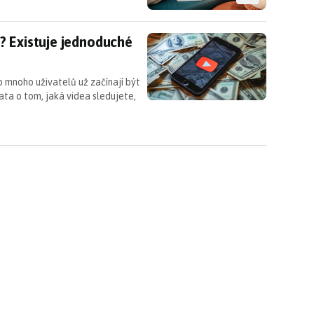
? Existuje jednoduché řešení, které je zdarma
? Existuje jednoduché
o mnoho uživatelů už začínají být
ata o tom, jaká videa sledujete,