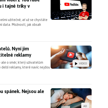
 tajné triky v
velmi užitečné, ať už se chystáte
ní data. Možností, jak obsah
atelů. Nyní jim zobrazuje třikrát delší nepřeskoči
telů. Nyní jim
čitelné reklamy
 ale o směr, který uživatelům
VIDEO
 delší reklamy, které navíc nejdou
ou spánek. Nejsou ale jediným viníkem
u spánek. Nejsou ale
AD