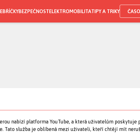
EBŘÍČKY
BEZPEČNOST
ELEKTROMOBILITA
TIPY A TRIKY
ČASO
erou nabízí platforma YouTube, a která uživatelům poskytuje 
e. Tato služba je oblíbená mezi uživateli, kteří chtějí mít neru