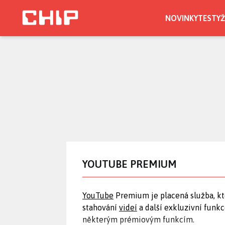
Přejít
k
NOVINKY
TESTY
Ž
hlavnímu
obsahu
YOUTUBE PREMIUM
YouTube
Premium je placená služba, kt
stahování
videí
a další exkluzivní funkc
některým prémiovým funkcím.