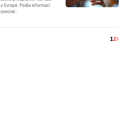
k v Evropě. Podle informací
 konečně…
1
2