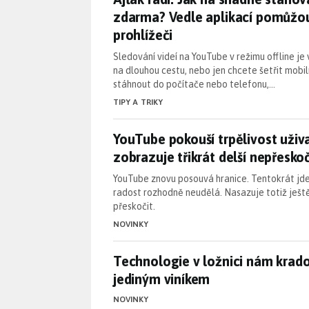
zdarma? Vedle aplikací pomůžou i
prohlížeči
Sledování videí na YouTube v režimu offline je 
na dlouhou cestu, nebo jen chcete šetřit mobil
stáhnout do počítače nebo telefonu,…
TIPY A TRIKY
YouTube pokouší trpělivost uživ
YouTube pokouší trpělivost uživa
zobrazuje třikrát delší nepřesko
YouTube znovu posouvá hranice. Tentokrát jde
radost rozhodně neudělá. Nasazuje totiž ještě
přeskočit.
NOVINKY
Technologie v ložnici nám krad
Technologie v ložnici nám krado
jediným viníkem
NOVINKY