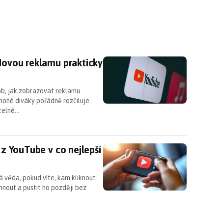
 Novou reklamu prakticky nejde zavřít
 Novou reklamu prakticky
ob, jak zobrazovat reklamu
nohé diváky pořádně rozčiluje.
itelné…
o z YouTube v co nejlepší kvalitě?
 z YouTube v co nejlepší
á věda, pokud víte, kam kliknout.
áhnout a pustit ho později bez