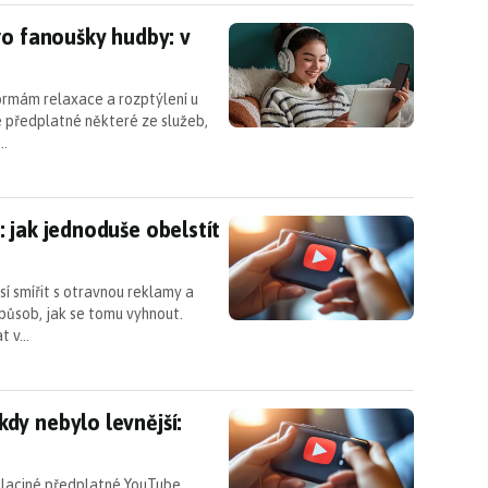
ro fanoušky hudby: v Google Play ji ale nenajdete
ro fanoušky hudby: v
ormám relaxace a rozptýlení u
e předplatné některé ze služeb,
u…
: jak jednoduše obelstít Google?
 jak jednoduše obelstít
í smířit s otravnou reklamy a
způsob, jak se tomu vyhnout.
at v…
dy nebylo levnější: přichází varianta Lite
dy nebylo levnější:
é laciné předplatné YouTube