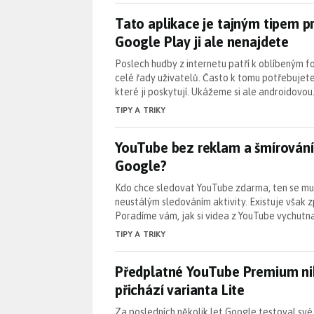
Tato aplikace je tajným tipem p
Tato aplikace je tajným tipem p
Google Play ji ale nenajdete
Poslech hudby z internetu patří k oblíbeným f
celé řady uživatelů. Často k tomu potřebujet
které ji poskytují. Ukážeme si ale androidovo
TIPY A TRIKY
YouTube bez reklam a šmírování
YouTube bez reklam a šmírování:
Google?
Kdo chce sledovat YouTube zdarma, ten se mus
neustálým sledováním aktivity. Existuje však 
Poradíme vám, jak si videa z YouTube vychutn
TIPY A TRIKY
Předplatné YouTube Premium nik
Předplatné YouTube Premium nik
přichází varianta Lite
Za posledních několik let Google testoval sv