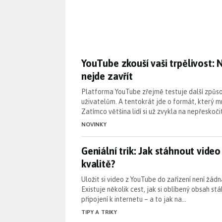
YouTube zkouší vaši trpělivost:
YouTube zkouší vaši trpělivost:
nejde zavřít
Platforma YouTube zřejmě testuje další způs
uživatelům. A tentokrát jde o formát, který m
Zatímco většina lidí si už zvykla na nepřeskoč
NOVINKY
Geniální trik: Jak stáhnout vide
Geniální trik: Jak stáhnout video
kvalitě?
Uložit si video z YouTube do zařízení není žádn
Existuje několik cest, jak si oblíbený obsah st
připojení k internetu – a to jak na…
TIPY A TRIKY