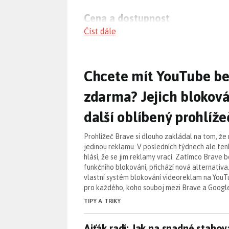
Cena a dostupnost
Číst dále
YouTube Premium nabízí různé varianty p
však liší podle regionu a může být o
trhy.
Chcete mít YouTube be
Chcete mít YouTube be
Reklamy a jejich odstranění
zdarma? Jejich bloková
Jednou z hlavních výhod YouTube Premi
další oblíbený prohlíže
snaží také omezit používání adblockerů.
důležité pro jejich obchodní model.
Prohlížeč Brave si dlouho zakládal na tom, že
jedinou reklamu. V posledních týdnech ale tenh
hlásí, že se jim reklamy vrací. Zatímco Brave 
Tipy a trendy
funkčního blokování, přichází nová alternativ
Jak snadno a kvalitně
stahovat vide
vlastní systém blokování videoreklam na YouTu
pro každého, koho souboj mezi Brave a Googl
Trik, jak se zbavit
otravných reklam
TIPY A TRIKY
Vyhněte se chybám při
hledání lev
Ajťák radí: Jak na snadné staho
Ajťák radí: Jak na snadné stahov