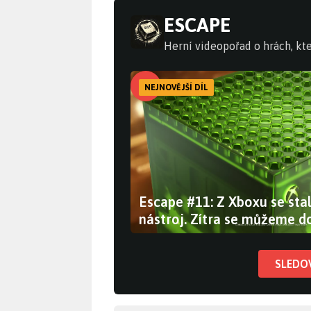
ESCAPE
Herní videopořad o hrách, kte
NEJNOVĚJŠÍ DÍL
Escape #11: Z Xboxu se stal
nástroj. Zítra se můžeme do
prodává GTA 6
SLEDO