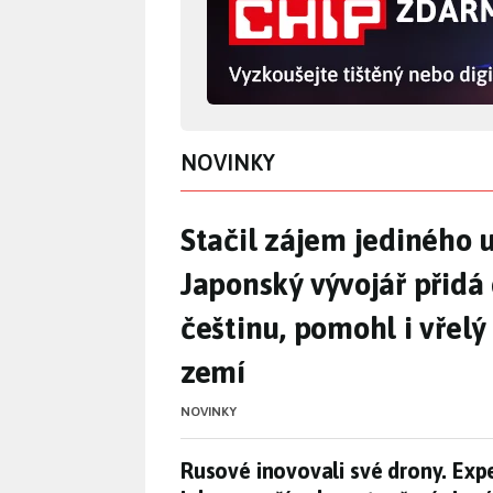
NOVINKY
Stačil zájem jediného 
Stačil zájem jediného u
Japonský vývojář přidá
češtinu, pomohl i vřel
zemí
NOVINKY
Rusové inovovali své drony. Exp
Rusové inovovali své drony. Expe