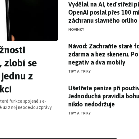
Vydělal na AI, teď střeží
Vydělal na AI, teď střeží p
OpenAI poslal přes 100 mi
záchranu slavného orlího
NOVINKY
Návod: Zachraňte staré f
Návod: Zachraňte staré f
žnosti
zdarma a bez skeneru. Po
 zlobí se
negativ a dva mobily
TIPY A TRIKY
 jednu z
kcí
Ušetřete peníze při použ
Ušetřete peníze při použív
Jednoduchá pravidla bohu
teré funkce spojené s e-
nikdo nedodržuje
é už z něj neodešlou zprávy.
TIPY A TRIKY