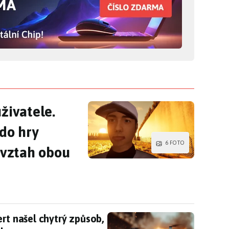
uživatele. Japonský vývojář přidá d
živatele.
 do hry
6 FOTO
ý vztah obou
ert našel chytrý způsob, jak se snaží vyhnout ruše
rt našel chytrý způsob,