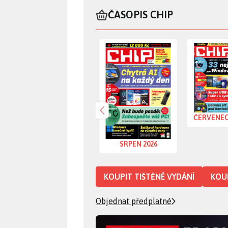
ČASOPIS CHIP
časopis Srpen 2026
časopis Če
Předchozí
ČERVENEC
SRPEN 2026
KOUPIT TIŠTĚNÉ VYDÁNÍ
KOUP
Objednat předplatné