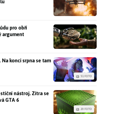
álu
půdu pro obří datacentrum. Měla velmi logický a
ůdu pro obří
ký argument
x. Na konci srpna se tam objeví velká ukázka
. Na konci srpna se tam
51 FOTO
estiční nástroj. Zítra se můžeme dozvědět, jak se
tiční nástroj. Zítra se
vá GTA 6
20 FOTO