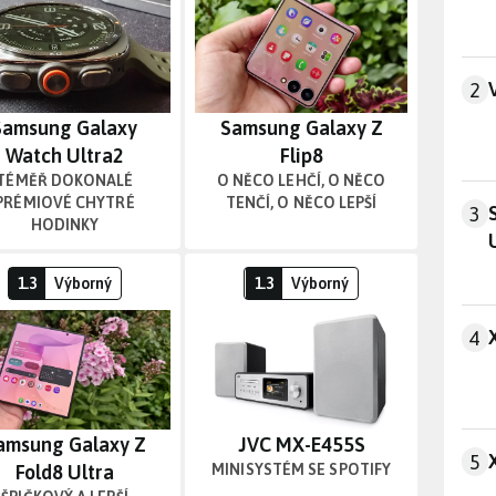
Viv
2
Samsung Galaxy
Samsung Galaxy Z
Watch Ultra2
Flip8
TÉMĚŘ DOKONALÉ
O NĚCO LEHČÍ, O NĚCO
PRÉMIOVÉ CHYTRÉ
TENČÍ, O NĚCO LEPŠÍ
Sam
3
HODINKY
 s ventilátorem a tlačítky
Špičkový a lepší hardware, ovšem „Ultra“ jen z čá
Minisystém se Spotify
1.3
Výborný
1.3
Výborný
Xia
4
amsung Galaxy Z
JVC MX-E455S
Xia
5
Fold8 Ultra
MINISYSTÉM SE SPOTIFY