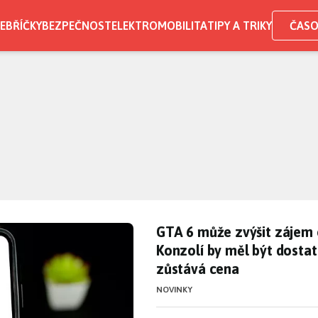
EBŘÍČKY
BEZPEČNOST
ELEKTROMOBILITA
TIPY A TRIKY
ČASO
GTA 6 může zvýšit zájem 
osti bezplatného Gmailu, zlobí 
GTA 6 může zvýšit zájem 
Konzolí by měl být dosta
zůstává cena
NOVINKY