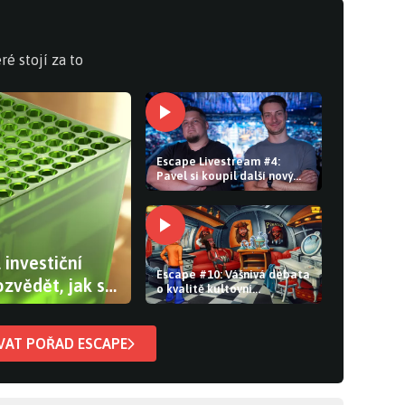
ré stojí za to
Escape Livestream #4:
Pavel si koupil další nový
hardware a PlayStation i
Xbox stále řeší problémy s
hrami
 investiční
Escape #10: Vášnivá debata
zvědět, jak se
o kvalitě kultovní
adventury. Bethesda je pod
tlakem kvůli Falloutu a The
Elder Scrolls
VAT POŘAD ESCAPE