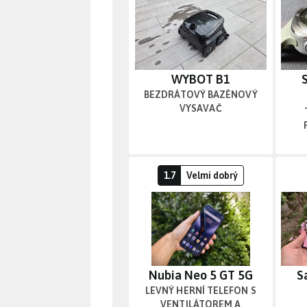
WYBOT B1
BEZDRÁTOVÝ BAZÉNOVÝ
VYSAVAČ
Levný herní telefon
1.7
Velmi dobrý
Nubia Neo 5 GT 5G
S
LEVNÝ HERNÍ TELEFON S
VENTILÁTOREM A