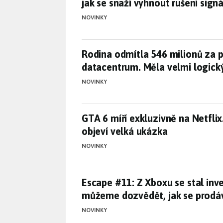
jak se snaží vyhnout rušení sign
NOVINKY
Rodina odmítla 546 milionů za 
Rodina odmítla 546 milionů za p
datacentrum. Měla velmi logic
NOVINKY
GTA 6 míří exkluzivně na Netfli
GTA 6 míří exkluzivně na Netflix
objeví velká ukázka
NOVINKY
Escape #11: Z Xboxu se stal inv
Escape #11: Z Xboxu se stal inves
můžeme dozvědět, jak se prodá
NOVINKY