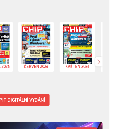
rvenec 2026
časopis Červen 2026
časopis Květen 2026
časopis Dube
 2026
ČERVEN 2026
KVĚTEN 2026
DUBEN 202
Další
IT DIGITÁLNÍ VYDÁNÍ