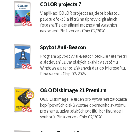
CO
COLOR projects 7
V aplikaci COLOR projects najdete bohatou
paletu efektů a filtrů na úpravy digitálních
fotografií s detailními možnostmi vlastních
nastavení. Plná verze - Chip 02/2026.
Sp
Spybot Anti-Beacon
Program Spybot Anti-Beacon blokuje telemetrii
a sledování uživatelských aktivit v systému
Windows a přenos získaných dat do Microsoftu.
Plná verze - Chip 02/2026.
O
O&O DiskImage 21 Premium
O&O DiskImage je určen pro vytváření záložních
kopií pevných disků včetně operačního systému,
programů, uživatelských profilů, konfigurace i
souborů. Plná verze - Chip 02/2026.