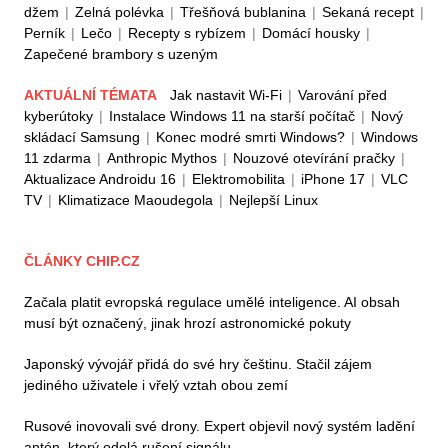
džem
|
Zelná polévka
|
Třešňová bublanina
|
Sekaná recept
|
Perník
|
Lečo
|
Recepty s rybízem
|
Domácí housky
|
Zapečené brambory s uzeným
AKTUÁLNÍ TÉMATA
Jak nastavit Wi-Fi
|
Varování před
kyberútoky
|
Instalace Windows 11 na starší počítač
|
Nový
skládací Samsung
|
Konec modré smrti Windows?
|
Windows
11 zdarma
|
Anthropic Mythos
|
Nouzové otevírání pračky
|
Aktualizace Androidu 16
|
Elektromobilita
|
iPhone 17
|
VLC
TV
|
Klimatizace Maoudegola
|
Nejlepší Linux
ČLÁNKY CHIP.CZ
Začala platit evropská regulace umělé inteligence. AI obsah
musí být označený, jinak hrozí astronomické pokuty
Japonský vývojář přidá do své hry češtinu. Stačil zájem
jediného uživatele i vřelý vztah obou zemí
Rusové inovovali své drony. Expert objevil nový systém ladění
antén, který odolá rušení signálu