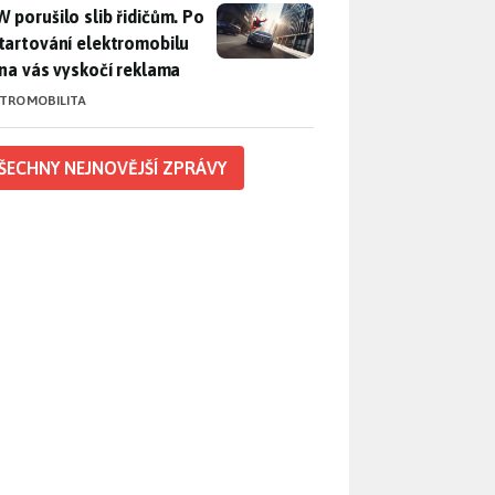
 porušilo slib řidičům. Po nastartování elektromobilu iX3 na 
 porušilo slib řidičům. Po
tartování elektromobilu
 na vás vyskočí reklama
KTROMOBILITA
ŠECHNY NEJNOVĚJŠÍ ZPRÁVY