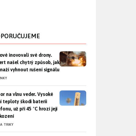
PORUČUJEME
vé inovovali své drony. Expert našel chytrý způsob, jak se sna
ové inovovali své drony.
ert našel chytrý způsob, jak
snaží vyhnout rušení signálu
INKY
r na vlnu veder. Vysoké letní teploty škodí baterii telefonu, už
or na vlnu veder. Vysoké
í teploty škodí baterii
fonu, už při 45 °C hrozí její
kození
 A TRIKY