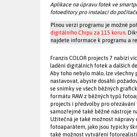
Aplikace na úpravu fotek ve smartph
fotoeditory pro instalaci do počítač
Plnou verzi programu je možné poř
digitálního Chipu za 115 korun
. Dí
najdete informace k programu a reg
Franzis COLOR projects 7 nabízí v
ladění digitálních fotek a dalších 
Aby toho nebylo málo, lze všechny 
nastavovat, abyste dosáhli požado
se snímky ve všech běžných grafick
formátu RAW z běžných typů fotoa
projects i předvolby pro ořezávání
samozřejmě také běžné nástroje na
Užitečná je také možnost náprav
fotoaparátem, jako jsou typicky šk
také možnost vytváření fotorealisti