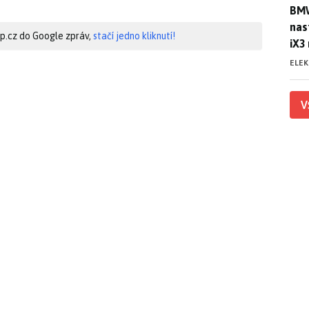
BMW
BMW
nas
hip.cz do Google zpráv,
stačí jedno kliknutí!
iX3
ELE
V