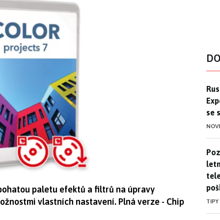
DO
Ruso
Rus
Exp
se 
NOV
Pozo
Poz
letn
tele
poš
ohatou paletu efektů a filtrů na úpravy
možnostmi vlastních nastavení. Plná verze - Chip
TIPY