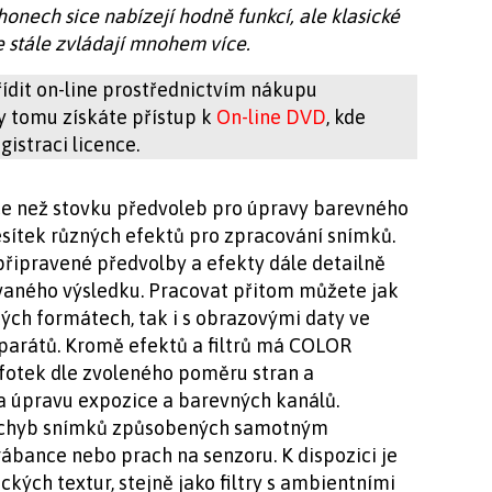
onech sice nabízejí hodně funkcí, ale klasické
e stále zvládají mnohem více.
ídit on-line prostřednictvím nákupu
ky tomu získáte přístup k
On-line DVD
, kde
istraci licence.
íce než stovku předvoleb pro úpravy barevného
desítek různých efektů pro zpracování snímků.
připravené předvolby a efekty dále detailně
vaného výsledku. Pracovat přitom můžete jak
ých formátech, tak i s obrazovými daty ve
parátů. Kromě efektů a filtrů má COLOR
 fotek dle zvoleného poměru stran a
 úpravu expozice a barevných kanálů.
y chyb snímků způsobených samotným
rábance nebo prach na senzoru. K dispozici je
ckých textur, stejně jako filtry s ambientními