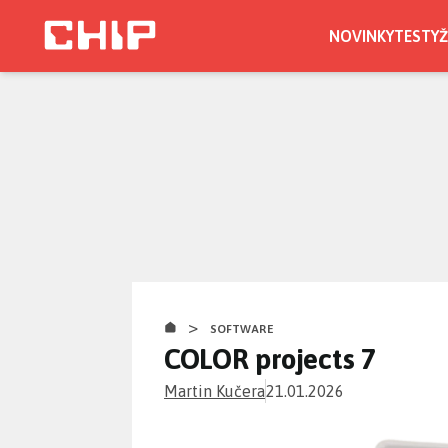
Přejít
k
NOVINKY
TESTY
Ž
hlavnímu
obsahu
>
SOFTWARE
COLOR projects 7
Martin Kučera
21.01.2026