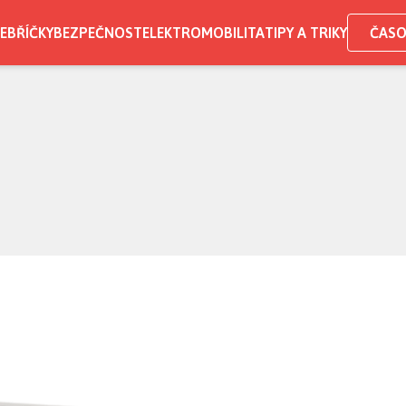
EBŘÍČKY
BEZPEČNOST
ELEKTROMOBILITA
TIPY A TRIKY
ČASO