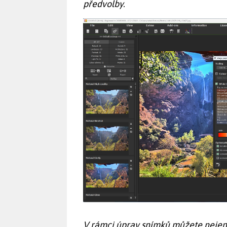
předvolby.
V rámci úprav snímků můžete nejen ap