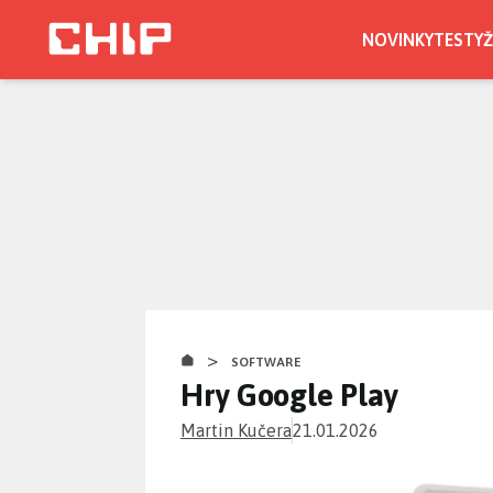
Přejít
k
NOVINKY
TESTY
Ž
hlavnímu
obsahu
>
SOFTWARE
Hry Google Play
Martin Kučera
21.01.2026