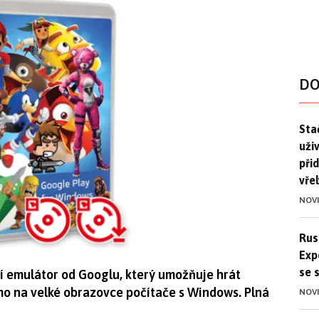
DO
Stač
Sta
uži
při
vře
NOV
Ruso
Rus
Exp
se 
ní emulátor od Googlu, který umožňuje hrát
mo na velké obrazovce počítače s Windows. Plná
NOV