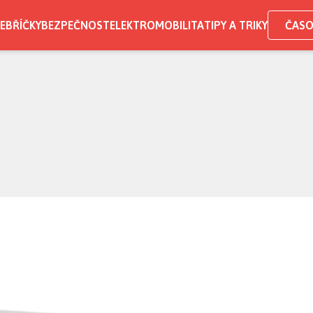
EBŘÍČKY
BEZPEČNOST
ELEKTROMOBILITA
TIPY A TRIKY
ČASO