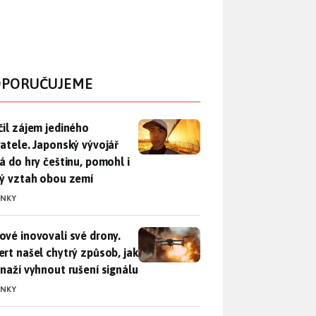
PORUČUJEME
il zájem jediného uživatele. Japonský vývojář přidá do hry češ
čil zájem jediného
vatele. Japonský vývojář
dá do hry češtinu, pomohl i
lý vztah obou zemí
INKY
vé inovovali své drony. Expert našel chytrý způsob, jak se sna
ové inovovali své drony.
ert našel chytrý způsob, jak
snaží vyhnout rušení signálu
INKY