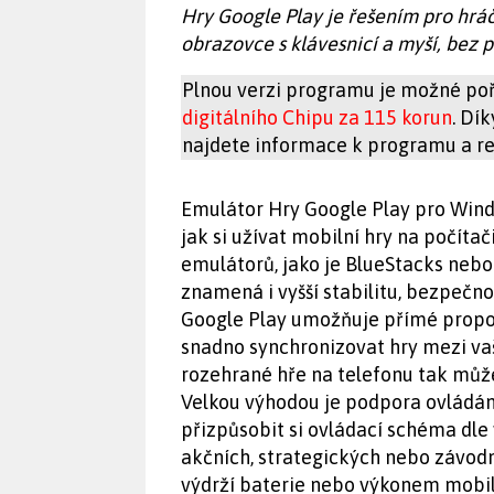
Hry Google Play je řešením pro hráče
obrazovce s klávesnicí a myší, bez p
Plnou verzi programu je možné poř
digitálního Chipu za 115 korun
. Dí
najdete informace k programu a reg
Emulátor Hry Google Play pro Win
jak si užívat mobilní hry na počítač
emulátorů, jako je BlueStacks nebo 
znamená i vyšší stabilitu, bezpečn
Google Play umožňuje přímé propoj
snadno synchronizovat hry mezi va
rozehrané hře na telefonu tak může
Velkou výhodou je podpora ovládán
přizpůsobit si ovládací schéma dle 
akčních, strategických nebo závodn
výdrží baterie nebo výkonem mobiln