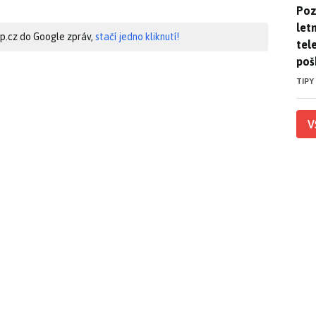
Pozo
Poz
letn
hip.cz do Google zpráv,
stačí jedno kliknutí!
tele
poš
TIPY
V