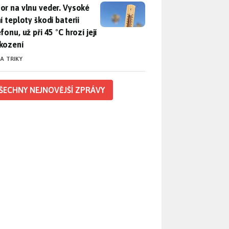
r na vlnu veder. Vysoké letní teploty škodí baterii telefonu, už
or na vlnu veder. Vysoké
í teploty škodí baterii
fonu, už při 45 °C hrozí její
kození
 A TRIKY
ŠECHNY NEJNOVĚJŠÍ ZPRÁVY