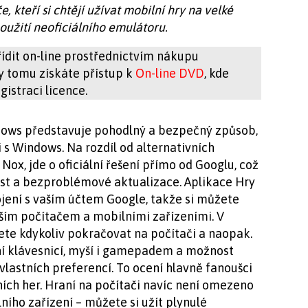
, kteří si chtějí užívat mobilní hry na velké
oužití neoficiálního emulátoru.
ídit on-line prostřednictvím nákupu
ky tomu získáte přístup k
On-line DVD
, kde
istraci licence.
dows představuje pohodlný a bezpečný způsob,
i s Windows. Na rozdíl od alternativních
Nox, jde o oficiální řešení přímo od Googlu, což
ost a bezproblémové aktualizace. Aplikace Hry
ení s vaším účtem Google, takže si můžete
ším počítačem a mobilními zařízeními. V
te kdykoliv pokračovat na počítači a naopak.
í klávesnicí, myší i gamepadem a možnost
vlastních preferencí. To ocení hlavně fanoušci
ích her. Hraní na počítači navíc není omezeno
ího zařízení – můžete si užít plynulé