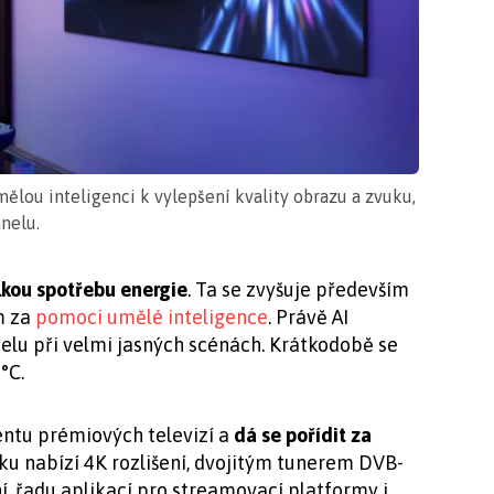
lou inteligenci k vylepšení kvality obrazu a zvuku,
nelu.
lkou spotřebu energie
. Ta se zvyšuje především
m za
pomoci umělé inteligence
. Právě AI
lu při velmi jasných scénách. Krátkodobě se
 °C.
ntu prémiových televizí a
dá se pořídit za
vku nabízí 4K rozlišení, dvojitým tunerem DVB-
í, řadu aplikací pro streamovací platformy i