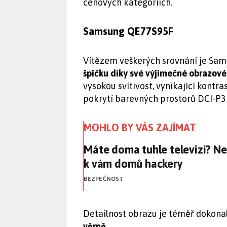
cenových kategoriích.
Samsung QE77S95F
Vítězem veškerých srovnání je Sa
špičku díky své výjimečné obrazové
vysokou svítivost, vynikající kontr
pokrytí barevných prostorů DCI-P3
MOHLO BY VÁS ZAJÍMAT
Máte doma tuhle televizi? 
Máte doma tuhle televizi? N
k vám domů hackery
BEZPEČNOST
Detailnost obrazu je téměř dokona
věrně
.