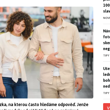
100
sla
NOV
Náv
Náv
fot
ske
neg
TIPY
Uše
Uše
led
boh
ned
TIPY
tázka, na kterou často hledáme odpověď. Jenže
V