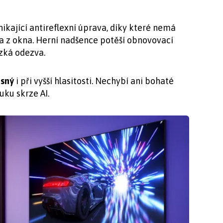
ikající antireflexní úprava, díky které nemá
la z okna. Herní nadšence potěší obnovovací
ízká odezva.
asný
i při vyšší hlasitosti. Nechybí ani bohaté
ku skrze AI.