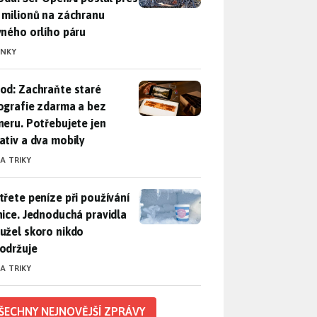
 milionů na záchranu
vného orlího páru
INKY
od: Zachraňte staré fotografie zdarma a bez skeneru. Potřebuje
od: Zachraňte staré
ografie zdarma a bez
neru. Potřebujete jen
ativ a dva mobily
 A TRIKY
třete peníze při používání lednice. Jednoduchá pravidla bohuž
třete peníze při používání
nice. Jednoduchá pravidla
užel skoro nikdo
održuje
 A TRIKY
ŠECHNY NEJNOVĚJŠÍ ZPRÁVY