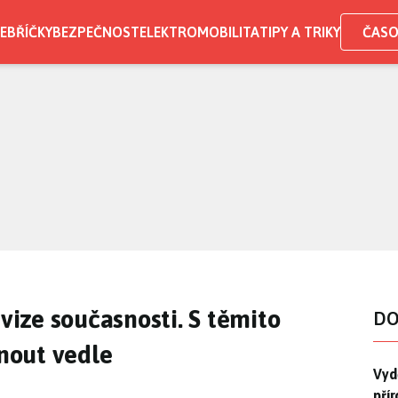
EBŘÍČKY
BEZPEČNOST
ELEKTROMOBILITA
TIPY A TRIKY
ČASO
evize současnosti. S těmito
DO
nout vedle
Vydě
Vydě
pří