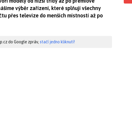
voří modely od nižší třídy až po prémiové
ášíme výběr zařízení, které splňují všechny
tu přes televize do menších místností až po
hip.cz do Google zpráv,
stačí jedno kliknutí!