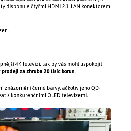
vity disponuje čtyřmi HDMI 2.1, LAN konektorem
zen.
ější 4K televizi, tak by vás mohl uspokojit
v prodeji za zhruba 20 tisíc korun
.
ní znázornění černé barvy, ačkoliv jeho QD-
at s konkurenčními OLED televizemi.