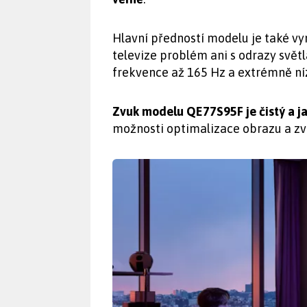
Hlavní předností modelu je také vyn
televize problém ani s odrazy svět
frekvence až 165 Hz a extrémně n
Zvuk modelu QE77S95F je čistý a j
možnosti optimalizace obrazu a zvu