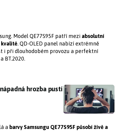
msung. Model QE77S95F patří mezi
absolutní
 kvalitě
. QD-OLED panel nabízí extrémně
ast i při dlouhodobém provozu a perfektní
 a BT.2020.
Nenápadná hrozba pustí k vám domů hackery
enápadná hrozba pustí
lá a
barvy Samsungu QE77S95F působí živě a