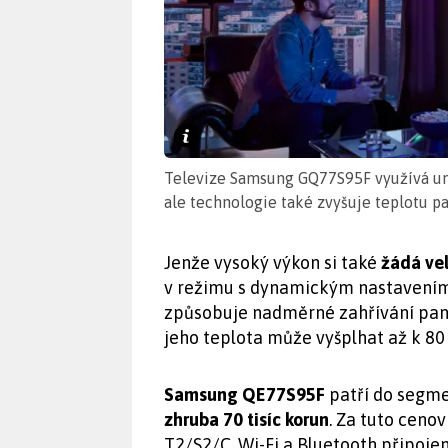
Televize Samsung GQ77S95F využívá umě
ale technologie také zvyšuje teplotu pa
Jenže vysoký výkon si také
žádá ve
v režimu s dynamickým nastavení
způsobuje nadměrné zahřívání pane
jeho teplota může vyšplhat až k 80
Samsung QE77S95F
patří do segme
zhruba 70 tisíc korun
. Za tuto ceno
T2/S2/C, Wi-Fi a Bluetooth připojen