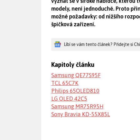
vyznat se v široké nabídce, kterou t
modely, není jednoduché. Proto přin
možné požadavky: od nižšího rozpoč
špičková zařízení.
Líbí se vám tento článek? Přidejte si C
Kapitoly článku
Samsung QE77S95F
TCL 65C7K
Philips 65OLED810
LG OLED 42C5
Samsung MR75R95H
Sony Bravia KD-55X85L