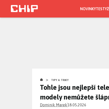
Přejít
k
NOVINKY
TESTY
Ž
hlavnímu
obsahu
>
TIPY A TRIKY
Tohle jsou nejlepší tel
modely nemůžete šláp
Dominik Marek
18.05.2026