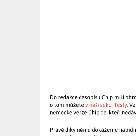
Do redakce časopisu Chip míří obro
o tom můžete
v naší sekci Testy
. V
německé verze Chip.de, kteří ned
Právě díky němu dokážeme nabídnou