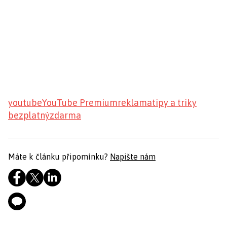
youtube
YouTube Premium
reklama
tipy a triky
bezplatný
zdarma
Máte k článku připomínku?
Napište nám