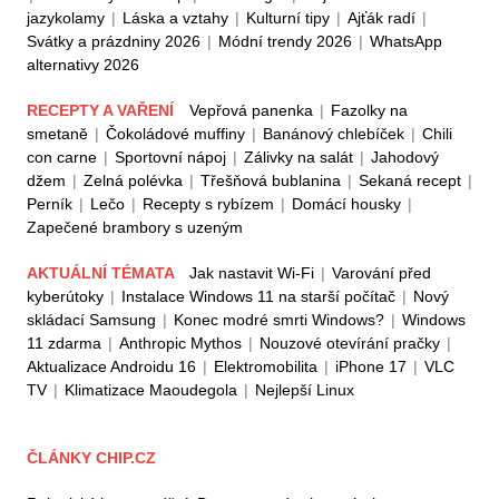
jazykolamy
|
Láska a vztahy
|
Kulturní tipy
|
Ajťák radí
|
Svátky a prázdniny 2026
|
Módní trendy 2026
|
WhatsApp
alternativy 2026
RECEPTY A VAŘENÍ
Vepřová panenka
|
Fazolky na
smetaně
|
Čokoládové muffiny
|
Banánový chlebíček
|
Chili
con carne
|
Sportovní nápoj
|
Zálivky na salát
|
Jahodový
džem
|
Zelná polévka
|
Třešňová bublanina
|
Sekaná recept
|
Perník
|
Lečo
|
Recepty s rybízem
|
Domácí housky
|
Zapečené brambory s uzeným
AKTUÁLNÍ TÉMATA
Jak nastavit Wi-Fi
|
Varování před
kyberútoky
|
Instalace Windows 11 na starší počítač
|
Nový
skládací Samsung
|
Konec modré smrti Windows?
|
Windows
11 zdarma
|
Anthropic Mythos
|
Nouzové otevírání pračky
|
Aktualizace Androidu 16
|
Elektromobilita
|
iPhone 17
|
VLC
TV
|
Klimatizace Maoudegola
|
Nejlepší Linux
ČLÁNKY CHIP.CZ