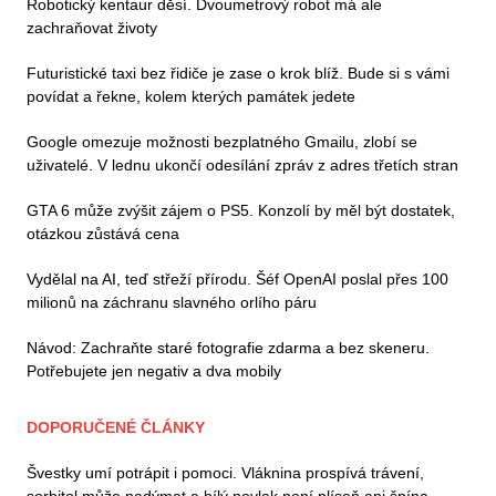
Robotický kentaur děsí. Dvoumetrový robot má ale
zachraňovat životy
Futuristické taxi bez řidiče je zase o krok blíž. Bude si s vámi
povídat a řekne, kolem kterých památek jedete
Google omezuje možnosti bezplatného Gmailu, zlobí se
uživatelé. V lednu ukončí odesílání zpráv z adres třetích stran
GTA 6 může zvýšit zájem o PS5. Konzolí by měl být dostatek,
otázkou zůstává cena
Vydělal na AI, teď střeží přírodu. Šéf OpenAI poslal přes 100
milionů na záchranu slavného orlího páru
Návod: Zachraňte staré fotografie zdarma a bez skeneru.
Potřebujete jen negativ a dva mobily
DOPORUČENÉ ČLÁNKY
Švestky umí potrápit i pomoci. Vláknina prospívá trávení,