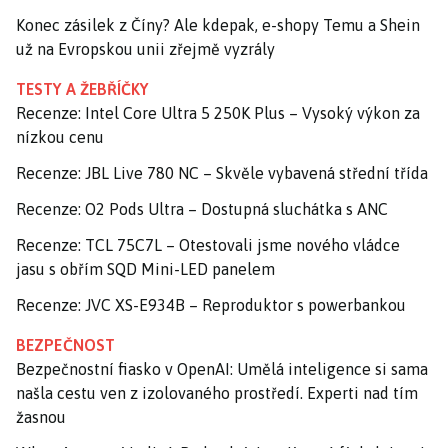
Konec zásilek z Číny? Ale kdepak, e-shopy Temu a Shein
už na Evropskou unii zřejmě vyzrály
TESTY A ŽEBŘÍČKY
Recenze: Intel Core Ultra 5 250K Plus – Vysoký výkon za
nízkou cenu
Recenze: JBL Live 780 NC – Skvěle vybavená střední třída
Recenze: O2 Pods Ultra – Dostupná sluchátka s ANC
Recenze: TCL 75C7L – Otestovali jsme nového vládce
jasu s obřím SQD Mini-LED panelem
Recenze: JVC XS-E934B – Reproduktor s powerbankou
BEZPEČNOST
Bezpečnostní fiasko v OpenAI: Umělá inteligence si sama
našla cestu ven z izolovaného prostředí. Experti nad tím
žasnou