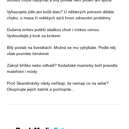
sorbitol může nadýmat a bílý povlak není plíseň ani špína
Vyhazujete jídlo jen kvůli datu? U některých potravin děláte
chybu, u masa či měkkých sýrů hrozí zdravotní problémy
Dušená mrkev potěší sladkou chutí i nízkou cenou.
Vyzkoušejte ji krok za krokem
Bílý povlak na švestkách: Možná se mu vyhýbáte. Podle něj
však poznáte čerstvost
Zakrýt bříško nebo odhalit? Kodaňské maminky boří pravidla
mateřství i módy
Proč Skandinávky nikdy neříkají, že nemají co na sebe?
Okopírujte jejich šatník a pochopíte...