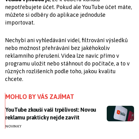
nepotřebujete účet. Pokud ale YouTube účet máte,
můžete si odběry do aplikace jednoduše
importovat.
Nechybí ani vyhledávání videí, filtrování výsledků
nebo možnost přehrávání bez jakéhokoliv
reklamního přerušení. Videa lze navíc přímo v
programu uložit nebo stáhnout do počítače, a to v
různých rozlišeních podle toho, jakou kvalitu
chcete.
MOHLO BY VÁS ZAJÍMAT
YouTube zkouší vaši trpělivost: Novou reklamu prakti
YouTube zkouší vaši trpělivost: Novou
reklamu prakticky nejde zavřít
NOVINKY