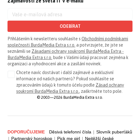
Zajímavosti ze světa IT v e-mailu
ODEBÍRAT
Přihlášením k newsletteru souhlasíte s
Obchodními podmínkami
společnosti BurdaMedia Extra s.r.o.
a potvrzujete, že jste se
seznámili se
Zásadami ochrany soukromí BurdaMedia Extra -
BurdaMedia Extra s.r.o.
bude s Vašimi údaji pracovat zejména k
organizaci a vyhodnocení akce a zasílání novinek.
Chcete navíc dostávat i další zajímavé a exkluzivní
informace od našich partnerů? Pokud souhlasíte se
zpracováním údajů k tomuto účelu podle
Zásad ochrany
soukromí BurdaMedia Extra s.r.o.
, zaškrtněte toto pole.
© 2003—2026 BurdaMedia Extra s.r.o.
DOPORUČUJEME
Děsivá telefonní čísla
|
Slovník puberťáků
|
Partnerský horoskop
|
Pick me girl
|
Nejtěžší české