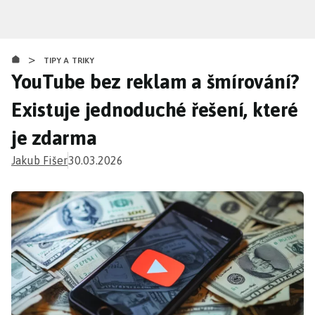
Přejít
k
hlavnímu
>
obsahu
TIPY A TRIKY
YouTube bez reklam a šmírování?
Existuje jednoduché řešení, které
je zdarma
Jakub Fišer
30.03.2026