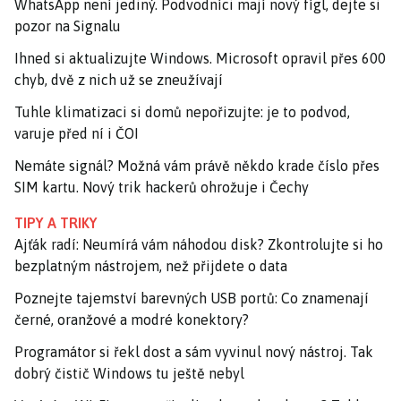
WhatsApp není jediný. Podvodníci mají nový fígl, dejte si
pozor na Signalu
Ihned si aktualizujte Windows. Microsoft opravil přes 600
chyb, dvě z nich už se zneužívají
Tuhle klimatizaci si domů nepořizujte: je to podvod,
varuje před ní i ČOI
Nemáte signál? Možná vám právě někdo krade číslo přes
SIM kartu. Nový trik hackerů ohrožuje i Čechy
TIPY A TRIKY
Ajťák radí: Neumírá vám náhodou disk? Zkontrolujte si ho
bezplatným nástrojem, než přijdete o data
Poznejte tajemství barevných USB portů: Co znamenají
černé, oranžové a modré konektory?
Programátor si řekl dost a sám vyvinul nový nástroj. Tak
dobrý čistič Windows tu ještě nebyl