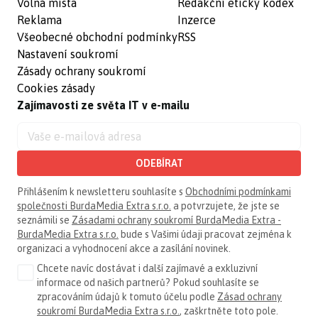
Volná místa
Redakční etický kodex
Reklama
Inzerce
Všeobecné obchodní podmínky
RSS
Nastavení soukromí
Zásady ochrany soukromí
Cookies zásady
Zajímavosti ze světa IT v e-mailu
ODEBÍRAT
Přihlášením k newsletteru souhlasíte s
Obchodními podmínkami
společnosti BurdaMedia Extra s.r.o.
a potvrzujete, že jste se
seznámili se
Zásadami ochrany soukromí BurdaMedia Extra -
BurdaMedia Extra s.r.o.
bude s Vašimi údaji pracovat zejména k
organizaci a vyhodnocení akce a zasílání novinek.
Chcete navíc dostávat i další zajímavé a exkluzivní
informace od našich partnerů? Pokud souhlasíte se
zpracováním údajů k tomuto účelu podle
Zásad ochrany
soukromí BurdaMedia Extra s.r.o.
, zaškrtněte toto pole.