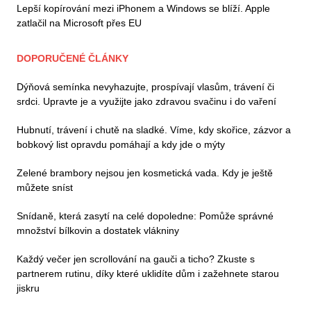
Lepší kopírování mezi iPhonem a Windows se blíží. Apple
zatlačil na Microsoft přes EU
DOPORUČENÉ ČLÁNKY
Dýňová semínka nevyhazujte, prospívají vlasům, trávení či
srdci. Upravte je a využijte jako zdravou svačinu i do vaření
Hubnutí, trávení i chutě na sladké. Víme, kdy skořice, zázvor a
bobkový list opravdu pomáhají a kdy jde o mýty
Zelené brambory nejsou jen kosmetická vada. Kdy je ještě
můžete sníst
Snídaně, která zasytí na celé dopoledne: Pomůže správné
množství bílkovin a dostatek vlákniny
Každý večer jen scrollování na gauči a ticho? Zkuste s
partnerem rutinu, díky které uklidíte dům i zažehnete starou
jiskru