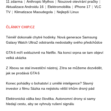
11 zdarma
|
Anthropic Mythos
|
Nouzové otevírání pračky
|
Aktualizace Androidu 16
|
Elektromobilita
|
iPhone 17
|
VLC
TV
|
Klimatizace Maoudegola
|
Nejlepší Linux
ČLÁNKY CHIP.CZ
Téměř dokonalé chytré hodinky. Nová generace Samsung
Galaxy Watch Ultra2 odstranila nedostatky svého předchůdce
GTA 6 míří exkluzivně na Netflix. Na konci srpna se tam objeví
velká ukázka
Z Xboxu se stal investiční nástroj. Zítra se můžeme dozvědět,
jak se prodává GTA 6
Konec pohádky o bohatství z umělé inteligence? Slavný
investor z filmu Sázka na nejistotu věští trhům drsný pád
Elektronická válka bez člověka. Autonomní drony si samy
hledají cestu, aby se vyhnuly rušení signálu