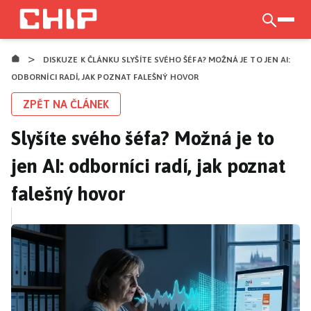
Přejít
k
otevří
hlavnímu
>
obsahu
DISKUZE K ČLÁNKU SLYŠÍTE SVÉHO ŠÉFA? MOŽNÁ JE TO JEN AI:
ODBORNÍCI RADÍ, JAK POZNAT FALEŠNÝ HOVOR
ZPĚT NA ČLÁNEK
Slyšíte svého šéfa? Možná je to
jen AI: odborníci radí, jak poznat
falešný hovor