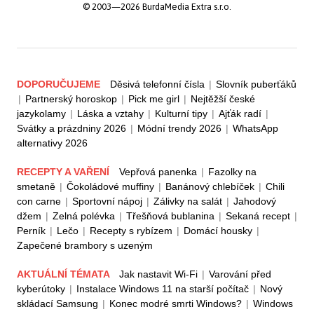
© 2003—2026 BurdaMedia Extra s.r.o.
DOPORUČUJEME
Děsivá telefonní čísla
|
Slovník puberťáků
|
Partnerský horoskop
|
Pick me girl
|
Nejtěžší české
jazykolamy
|
Láska a vztahy
|
Kulturní tipy
|
Ajťák radí
|
Svátky a prázdniny 2026
|
Módní trendy 2026
|
WhatsApp
alternativy 2026
RECEPTY A VAŘENÍ
Vepřová panenka
|
Fazolky na
smetaně
|
Čokoládové muffiny
|
Banánový chlebíček
|
Chili
con carne
|
Sportovní nápoj
|
Zálivky na salát
|
Jahodový
džem
|
Zelná polévka
|
Třešňová bublanina
|
Sekaná recept
|
Perník
|
Lečo
|
Recepty s rybízem
|
Domácí housky
|
Zapečené brambory s uzeným
AKTUÁLNÍ TÉMATA
Jak nastavit Wi-Fi
|
Varování před
kyberútoky
|
Instalace Windows 11 na starší počítač
|
Nový
skládací Samsung
|
Konec modré smrti Windows?
|
Windows