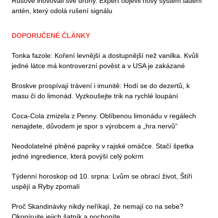
Rusové inovovali své drony. Expert objevil nový systém ladění
antén, který odolá rušení signálu
DOPORUČENÉ ČLÁNKY
Tonka fazole: Koření levnější a dostupnější než vanilka. Kvůli
jedné látce má kontroverzní pověst a v USA je zakázané
Broskve prospívají trávení i imunitě: Hodí se do dezertů, k
masu či do limonád. Vyzkoušejte trik na rychlé loupání
Coca-Cola zmizela z Penny. Oblíbenou limonádu v regálech
nenajdete, důvodem je spor s výrobcem a „hra nervů“
Neodolatelné plněné papriky v rajské omáčce. Stačí špetka
jedné ingredience, která povýší celý pokrm
Týdenní horoskop od 10. srpna: Lvům se obrací život, Štíři
uspějí a Ryby zpomalí
Proč Skandinávky nikdy neříkají, že nemají co na sebe?
Okopírujte jejich šatník a pochopíte...