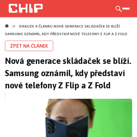
Přejít
k
otevří
hlavnímu
>
obsahu
DISKUZE K ČLÁNKU NOVÁ GENERACE SKLÁDAČEK SE BLÍŽÍ.
SAMSUNG OZNÁMIL, KDY PŘEDSTAVÍ NOVÉ TELEFONY Z FLIP A Z FOLD
ZPĚT NA ČLÁNEK
Nová generace skládaček se blíží.
Samsung oznámil, kdy představí
nové telefony Z Flip a Z Fold