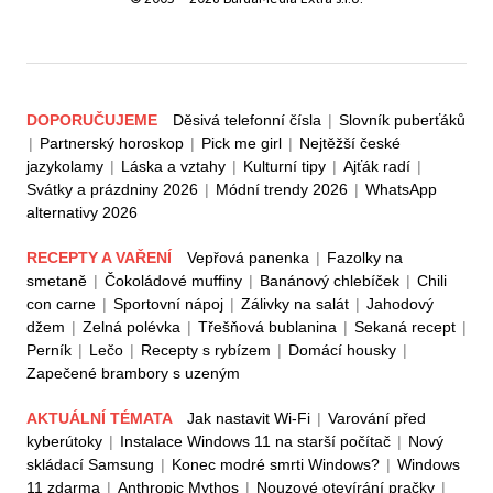
DOPORUČUJEME
Děsivá telefonní čísla
|
Slovník puberťáků
|
Partnerský horoskop
|
Pick me girl
|
Nejtěžší české
jazykolamy
|
Láska a vztahy
|
Kulturní tipy
|
Ajťák radí
|
Svátky a prázdniny 2026
|
Módní trendy 2026
|
WhatsApp
alternativy 2026
RECEPTY A VAŘENÍ
Vepřová panenka
|
Fazolky na
smetaně
|
Čokoládové muffiny
|
Banánový chlebíček
|
Chili
con carne
|
Sportovní nápoj
|
Zálivky na salát
|
Jahodový
džem
|
Zelná polévka
|
Třešňová bublanina
|
Sekaná recept
|
Perník
|
Lečo
|
Recepty s rybízem
|
Domácí housky
|
Zapečené brambory s uzeným
AKTUÁLNÍ TÉMATA
Jak nastavit Wi-Fi
|
Varování před
kyberútoky
|
Instalace Windows 11 na starší počítač
|
Nový
skládací Samsung
|
Konec modré smrti Windows?
|
Windows
11 zdarma
|
Anthropic Mythos
|
Nouzové otevírání pračky
|