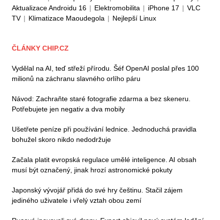
Aktualizace Androidu 16
|
Elektromobilita
|
iPhone 17
|
VLC
TV
|
Klimatizace Maoudegola
|
Nejlepší Linux
ČLÁNKY CHIP.CZ
Vydělal na AI, teď střeží přírodu. Šéf OpenAI poslal přes 100
milionů na záchranu slavného orlího páru
Návod: Zachraňte staré fotografie zdarma a bez skeneru.
Potřebujete jen negativ a dva mobily
Ušetřete peníze při používání lednice. Jednoduchá pravidla
bohužel skoro nikdo nedodržuje
Začala platit evropská regulace umělé inteligence. AI obsah
musí být označený, jinak hrozí astronomické pokuty
Japonský vývojář přidá do své hry češtinu. Stačil zájem
jediného uživatele i vřelý vztah obou zemí