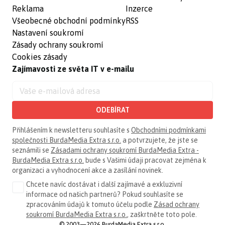
Reklama
Inzerce
Všeobecné obchodní podmínky
RSS
Nastavení soukromí
Zásady ochrany soukromí
Cookies zásady
Zajímavosti ze světa IT v e-mailu
ODEBÍRAT
Přihlášením k newsletteru souhlasíte s
Obchodními podmínkami
společnosti BurdaMedia Extra s.r.o.
a potvrzujete, že jste se
seznámili se
Zásadami ochrany soukromí BurdaMedia Extra -
BurdaMedia Extra s.r.o.
bude s Vašimi údaji pracovat zejména k
organizaci a vyhodnocení akce a zasílání novinek.
Chcete navíc dostávat i další zajímavé a exkluzivní
informace od našich partnerů? Pokud souhlasíte se
zpracováním údajů k tomuto účelu podle
Zásad ochrany
soukromí BurdaMedia Extra s.r.o.
, zaškrtněte toto pole.
© 2003—2026 BurdaMedia Extra s.r.o.