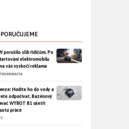
PORUČUJEME
 porušilo slib řidičům. Po nastartování elektromobilu iX3 na 
 porušilo slib řidičům. Po
tartování elektromobilu
 na vás vyskočí reklama
KTROMOBILITA
enze: Hodíte ho do vody a můžete odpočívat. Bazénový vysava
enze: Hodíte ho do vody a
ete odpočívat. Bazénový
avač WYBOT B1 ušetří
ustu práce
TY