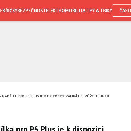
EBŘÍČKY
BEZPEČNOST
ELEKTROMOBILITA
TIPY A TRIKY
ČASO
NADÍLKA PRO PS PLUS JE K DISPOZICI. ZAHRÁT SI MŮŽETE HNED
ka pro PS Plus je k dispozici.