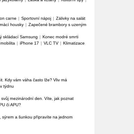
con carne
|
Sportovní nápoj
|
Zálivky na salát
mácí housky
|
Zapečené brambory s uzeným
ý skládací Samsung
|
Konec modré smrti
omobilita
|
iPhone 17
|
VLC TV
|
Klimatizace
it. Kdy vám váha často lže? Vliv má
 v týdnu
 svůj mezinárodní den. Víte, jak poznat
IPU či APU?
ci, sýrem a šunkou připravíte na jednom