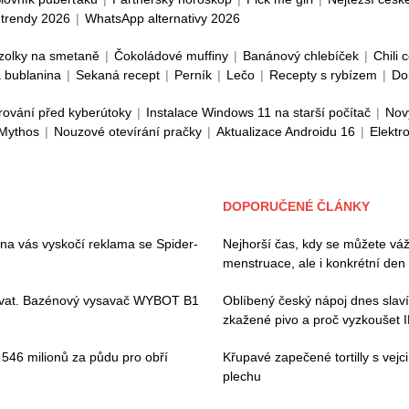
trendy 2026
|
WhatsApp alternativy 2026
zolky na smetaně
|
Čokoládové muffiny
|
Banánový chlebíček
|
Chili 
 bublanina
|
Sekaná recept
|
Perník
|
Lečo
|
Recepty s rybízem
|
Do
rování před kyberútoky
|
Instalace Windows 11 na starší počítač
|
Nov
 Mythos
|
Nouzové otevírání pračky
|
Aktualizace Androidu 16
|
Elektr
DOPORUČENÉ ČLÁNKY
 na vás vyskočí reklama se Spider-
Nejhorší čas, kdy se můžete váž
menstruace, ale i konkrétní den
ívat. Bazénový vysavač WYBOT B1
Oblíbený český nápoj dnes slaví
zkažené pivo a proč vyzkoušet 
i 546 milionů za půdu pro obří
Křupavé zapečené tortilly s vej
plechu