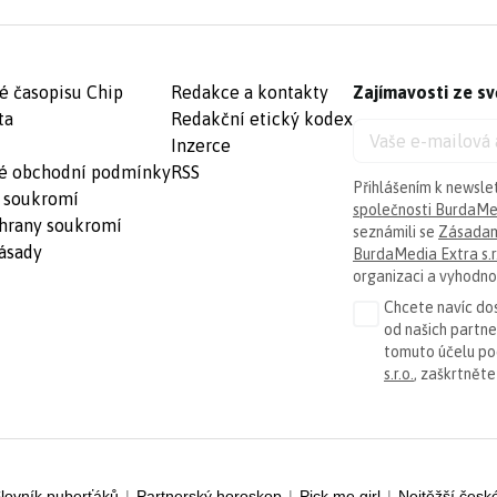
é časopisu Chip
Redakce a kontakty
Zajímavosti ze sv
ta
Redakční etický kodex
Inzerce
é obchodní podmínky
RSS
Přihlášením k newsle
 soukromí
společnosti BurdaMed
hrany soukromí
seznámili se
Zásadam
ásady
BurdaMedia Extra s.r
organizaci a vyhodnoc
Chcete navíc dos
od našich partn
tomuto účelu p
s.r.o.
, zaškrtněte
lovník puberťáků
|
Partnerský horoskop
|
Pick me girl
|
Nejtěžší česk