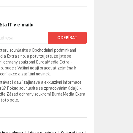
ěta IT v e-mailu
ODEBÍRAT
tteru souhlasíte s
Obchodními podmínkami
ia Extra s.r.o.
a potvrzujete, že jste se
i ochrany soukromí BurdaMedia Extra -
.o.
bude s Vašimi údaji pracovat zejména k
ení akce a zasílání novinek.
távat i další zajímavé a exkluzivní informace
erů? Pokud souhlasíte se zpracováním údajů k
odle
Zásad ochrany soukromí BurdaMedia Extra
 toto pole.
é jazykolamy
|
Láska a vztahy
|
Kulturní tipy
|