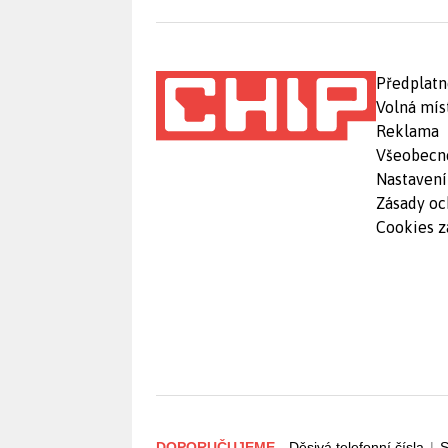
Předplatn
Volná mís
Reklama
Všeobecn
Nastavení
Zásady oc
Cookies z
DOPORUČUJEME
Děsivá telefonní čísla
|
S