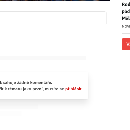
Rod
Rod
půd
Měl
NOV
V