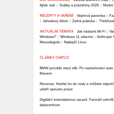
Ajťák radí
|
Svátky a prázdniny 2026
|
Módní 
RECEPTY A VAŘENÍ
Vepřová panenka
|
Fa
|
Jahodový džem
|
Zelná polévka
|
Třešňová
AKTUÁLNÍ TÉMATA
Jak nastavit Wi-Fi
|
Va
Windows?
|
Windows 11 zdarma
|
Anthropic
Maoudegola
|
Nejlepší Linux
ČLÁNKY CHIP.CZ
BMW porušilo starý slib. Po nastartování auta
Manem
Recenze: Hodíte ho do vody a můžete odpoč
ušetří spoustu práce
Digitální kolonialismus narazil. Farmáři odmítl
datacentrum