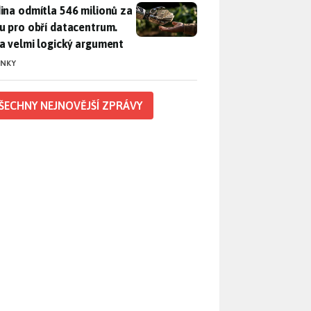
ina odmítla 546 milionů za půdu pro obří datacentrum. Měla 
ina odmítla 546 milionů za
u pro obří datacentrum.
a velmi logický argument
INKY
ŠECHNY NEJNOVĚJŠÍ ZPRÁVY