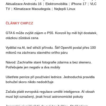
Aktualizace Androidu 16
|
Elektromobilita
|
iPhone 17
|
VLC
TV
|
Klimatizace Maoudegola
|
Nejlepší Linux
ČLÁNKY CHIP.CZ
GTA 6 může zvýšit zájem o PS5. Konzolí by měl být dostatek,
otázkou zůstává cena
Vydělal na AI, teď střeží přírodu. Šéf OpenAI poslal přes 100
milionů na záchranu slavného orlího páru
Návod: Zachraňte staré fotografie zdarma a bez skeneru.
Potřebujete jen negativ a dva mobily
Ušetřete peníze při používání lednice. Jednoduchá pravidla
bohužel skoro nikdo nedodržuje
Začala platit evropská regulace umělé inteligence. AI obsah
musí být označený, jinak hrozí astronomické pokuty