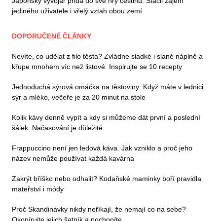
Japonský vývojář přidá do své hry češtinu. Stačil zájem
jediného uživatele i vřelý vztah obou zemí
DOPORUČENÉ ČLÁNKY
Nevíte, co udělat z filo těsta? Zvládne sladké i slané náplně a
křupe mnohem víc než listové. Inspirujte se 10 recepty
Jednoduchá sýrová omáčka na těstoviny: Když máte v lednici
sýr a mléko, večeře je za 20 minut na stole
Kolik kávy denně vypít a kdy si můžeme dát první a poslední
šálek: Načasování je důležité
Frappuccino není jen ledová káva. Jak vzniklo a proč jeho
název nemůže používat každá kavárna
Zakrýt bříško nebo odhalit? Kodaňské maminky boří pravidla
mateřství i módy
Proč Skandinávky nikdy neříkají, že nemají co na sebe?
Okopírujte jejich šatník a pochopíte...