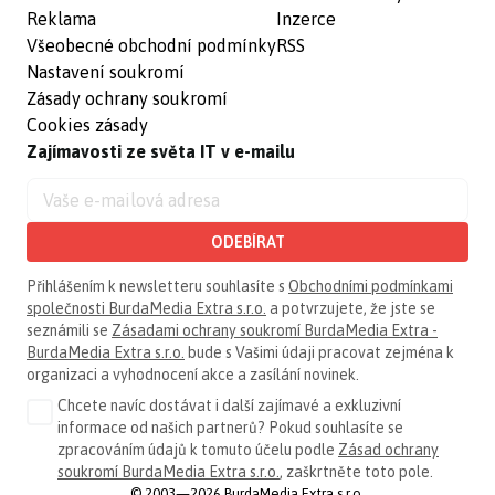
Reklama
Inzerce
Všeobecné obchodní podmínky
RSS
Nastavení soukromí
Zásady ochrany soukromí
Cookies zásady
Zajímavosti ze světa IT v e-mailu
ODEBÍRAT
Přihlášením k newsletteru souhlasíte s
Obchodními podmínkami
společnosti BurdaMedia Extra s.r.o.
a potvrzujete, že jste se
seznámili se
Zásadami ochrany soukromí BurdaMedia Extra -
BurdaMedia Extra s.r.o.
bude s Vašimi údaji pracovat zejména k
organizaci a vyhodnocení akce a zasílání novinek.
Chcete navíc dostávat i další zajímavé a exkluzivní
informace od našich partnerů? Pokud souhlasíte se
zpracováním údajů k tomuto účelu podle
Zásad ochrany
soukromí BurdaMedia Extra s.r.o.
, zaškrtněte toto pole.
© 2003—2026 BurdaMedia Extra s.r.o.