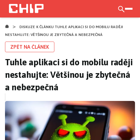
Přejít
k
otevří
hlavnímu
>
obsahu
DISKUZE K ČLÁNKU TUHLE APLIKACI SI DO MOBILU RADĚJI
NESTAHUJTE: VĚTŠINOU JE ZBYTEČNÁ A NEBEZPEČNÁ
ZPĚT NA ČLÁNEK
Tuhle aplikaci si do mobilu raději
nestahujte: Většinou je zbytečná
a nebezpečná