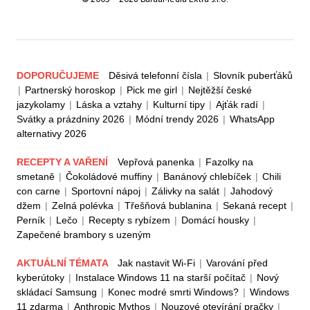
DOPORUČUJEME
Děsivá telefonní čísla
|
Slovník puberťáků
|
Partnerský horoskop
|
Pick me girl
|
Nejtěžší české
jazykolamy
|
Láska a vztahy
|
Kulturní tipy
|
Ajťák radí
|
Svátky a prázdniny 2026
|
Módní trendy 2026
|
WhatsApp
alternativy 2026
RECEPTY A VAŘENÍ
Vepřová panenka
|
Fazolky na
smetaně
|
Čokoládové muffiny
|
Banánový chlebíček
|
Chili
con carne
|
Sportovní nápoj
|
Zálivky na salát
|
Jahodový
džem
|
Zelná polévka
|
Třešňová bublanina
|
Sekaná recept
|
Perník
|
Lečo
|
Recepty s rybízem
|
Domácí housky
|
Zapečené brambory s uzeným
AKTUÁLNÍ TÉMATA
Jak nastavit Wi-Fi
|
Varování před
kyberútoky
|
Instalace Windows 11 na starší počítač
|
Nový
skládací Samsung
|
Konec modré smrti Windows?
|
Windows
11 zdarma
|
Anthropic Mythos
|
Nouzové otevírání pračky
|