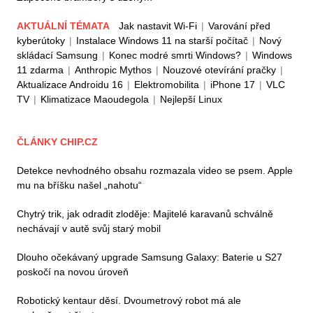
AKTUÁLNÍ TÉMATA
Jak nastavit Wi-Fi
|
Varování před
kyberútoky
|
Instalace Windows 11 na starší počítač
|
Nový
skládací Samsung
|
Konec modré smrti Windows?
|
Windows
11 zdarma
|
Anthropic Mythos
|
Nouzové otevírání pračky
|
Aktualizace Androidu 16
|
Elektromobilita
|
iPhone 17
|
VLC
TV
|
Klimatizace Maoudegola
|
Nejlepší Linux
ČLÁNKY CHIP.CZ
Detekce nevhodného obsahu rozmazala video se psem. Apple
mu na bříšku našel „nahotu“
Chytrý trik, jak odradit zloděje: Majitelé karavanů schválně
nechávají v autě svůj starý mobil
Dlouho očekávaný upgrade Samsung Galaxy: Baterie u S27
poskočí na novou úroveň
Robotický kentaur děsí. Dvoumetrový robot má ale