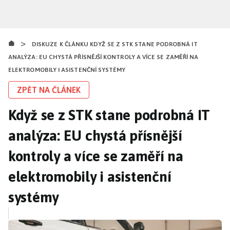
Přejít
k
hlavnímu
>
obsahu
DISKUZE K ČLÁNKU KDYŽ SE Z STK STANE PODROBNÁ IT
ANALÝZA: EU CHYSTÁ PŘÍSNĚJŠÍ KONTROLY A VÍCE SE ZAMĚŘÍ NA
ELEKTROMOBILY I ASISTENČNÍ SYSTÉMY
ZPĚT NA ČLÁNEK
Když se z STK stane podrobná IT
analýza: EU chystá přísnější
kontroly a více se zaměří na
elektromobily i asistenční
systémy