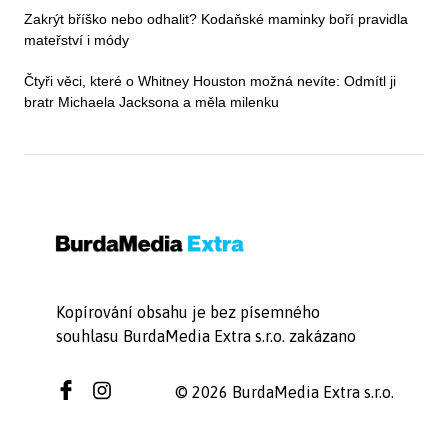
Zakrýt bříško nebo odhalit? Kodaňské maminky boří pravidla
mateřství i módy
Čtyři věci, které o Whitney Houston možná nevíte: Odmítl ji
bratr Michaela Jacksona a měla milenku
Kopírování obsahu je bez písemného
souhlasu BurdaMedia Extra s.r.o. zakázano
© 2026 BurdaMedia Extra s.r.o.