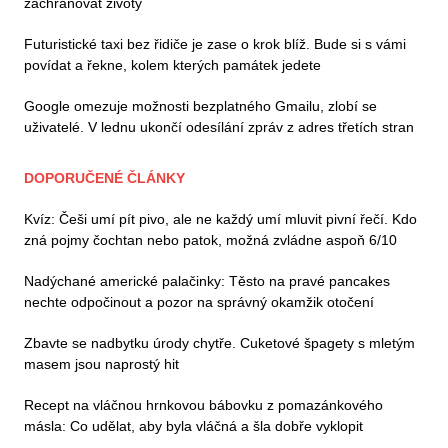
zachraňovat životy
Futuristické taxi bez řidiče je zase o krok blíž. Bude si s vámi
povídat a řekne, kolem kterých památek jedete
Google omezuje možnosti bezplatného Gmailu, zlobí se
uživatelé. V lednu ukončí odesílání zpráv z adres třetích stran
DOPORUČENÉ ČLÁNKY
Kvíz: Češi umí pít pivo, ale ne každý umí mluvit pivní řečí. Kdo
zná pojmy čochtan nebo patok, možná zvládne aspoň 6/10
Nadýchané americké palačinky: Těsto na pravé pancakes
nechte odpočinout a pozor na správný okamžik otočení
Zbavte se nadbytku úrody chytře. Cuketové špagety s mletým
masem jsou naprostý hit
Recept na vláčnou hrnkovou bábovku z pomazánkového
másla: Co udělat, aby byla vláčná a šla dobře vyklopit