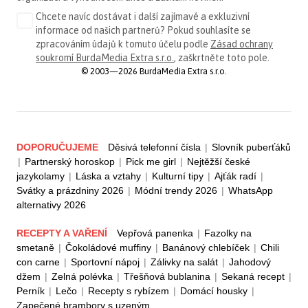
Chcete navíc dostávat i další zajímavé a exkluzivní
informace od našich partnerů? Pokud souhlasíte se
zpracováním údajů k tomuto účelu podle
Zásad ochrany
soukromí BurdaMedia Extra s.r.o.
, zaškrtněte toto pole.
© 2003—2026 BurdaMedia Extra s.r.o.
DOPORUČUJEME
Děsivá telefonní čísla
|
Slovník puberťáků
|
Partnerský horoskop
|
Pick me girl
|
Nejtěžší české
jazykolamy
|
Láska a vztahy
|
Kulturní tipy
|
Ajťák radí
|
Svátky a prázdniny 2026
|
Módní trendy 2026
|
WhatsApp
alternativy 2026
RECEPTY A VAŘENÍ
Vepřová panenka
|
Fazolky na
smetaně
|
Čokoládové muffiny
|
Banánový chlebíček
|
Chili
con carne
|
Sportovní nápoj
|
Zálivky na salát
|
Jahodový
džem
|
Zelná polévka
|
Třešňová bublanina
|
Sekaná recept
|
Perník
|
Lečo
|
Recepty s rybízem
|
Domácí housky
|
Zapečené brambory s uzeným