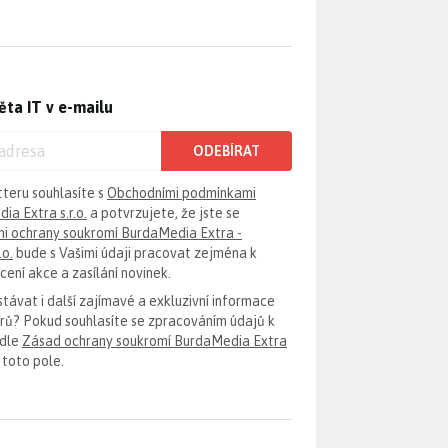
ěta IT v e-mailu
ODEBÍRAT
tteru souhlasíte s
Obchodními podmínkami
ia Extra s.r.o.
a potvrzujete, že jste se
i ochrany soukromí BurdaMedia Extra -
.o.
bude s Vašimi údaji pracovat zejména k
ení akce a zasílání novinek.
távat i další zajímavé a exkluzivní informace
erů? Pokud souhlasíte se zpracováním údajů k
odle
Zásad ochrany soukromí BurdaMedia Extra
 toto pole.