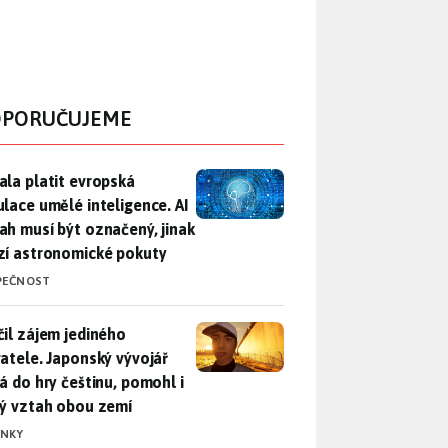
PORUČUJEME
ala platit evropská regulace umělé inteligence. AI obsah musí
ala platit evropská
ulace umělé inteligence. AI
ah musí být označený, jinak
zí astronomické pokuty
PEČNOST
il zájem jediného uživatele. Japonský vývojář přidá do hry češ
čil zájem jediného
vatele. Japonský vývojář
dá do hry češtinu, pomohl i
lý vztah obou zemí
INKY