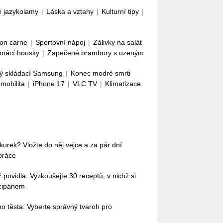
é jazykolamy
|
Láska a vztahy
|
Kulturní tipy
|
con carne
|
Sportovní nápoj
|
Zálivky na salát
mácí housky
|
Zapečené brambory s uzeným
ý skládací Samsung
|
Konec modré smrti
omobilita
|
iPhone 17
|
VLC TV
|
Klimatizace
okurek? Vložte do něj vejce a za pár dní
práce
povidla. Vyzkoušejte 30 receptů, v nichž si
rcipánem
o těsta: Vyberte správný tvaroh pro