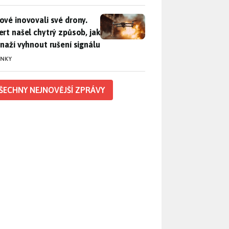
vé inovovali své drony. Expert našel chytrý způsob, jak se sna
ové inovovali své drony.
ert našel chytrý způsob, jak
snaží vyhnout rušení signálu
INKY
ŠECHNY NEJNOVĚJŠÍ ZPRÁVY