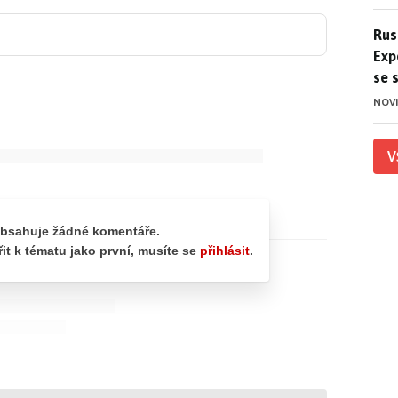
Ruso
Rus
Exp
se 
NOV
V