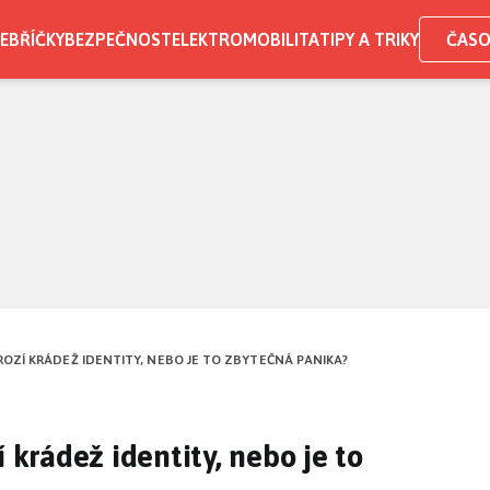
EBŘÍČKY
BEZPEČNOST
ELEKTROMOBILITA
TIPY A TRIKY
ČASO
HROZÍ KRÁDEŽ IDENTITY, NEBO JE TO ZBYTEČNÁ PANIKA?
í krádež identity, nebo je to