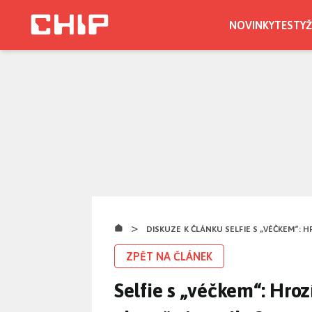
Přejít
k
NOVINKY
TESTY
Ž
hlavnímu
obsahu
>
DISKUZE K ČLÁNKU SELFIE S „VÉČKEM“: 
ZPĚT NA ČLÁNEK
Selfie s „véčkem“: Hroz