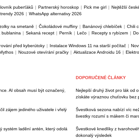
lovník puberťáků
|
Partnerský horoskop
|
Pick me girl
|
Nejtěžší česk
trendy 2026
|
WhatsApp alternativy 2026
zolky na smetaně
|
Čokoládové muffiny
|
Banánový chlebíček
|
Chili 
 bublanina
|
Sekaná recept
|
Perník
|
Lečo
|
Recepty s rybízem
|
Do
rování před kyberútoky
|
Instalace Windows 11 na starší počítač
|
Nov
 Mythos
|
Nouzové otevírání pračky
|
Aktualizace Androidu 16
|
Elektr
DOPORUČENÉ ČLÁNKY
ence. AI obsah musí být označený,
Nejlepší druhý život pro lák od 
získáte výraznou chuťovku bez 
il zájem jediného uživatele i vřelý
Švestková sezona nabízí víc než 
švestky rozumí s mákem či ma
vý systém ladění antén, který odolá
Švestkové knedlíky z tvarohovéh
dokonalý výsledek