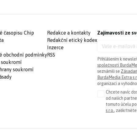
é časopisu Chip
Redakce a kontakty
Zajímavosti ze sv
ta
Redakční etický kodex
Inzerce
é obchodní podmínky
RSS
Přihlášením k newsle
 soukromí
společnosti BurdaMed
hrany soukromí
seznámili se
Zásadam
ásady
BurdaMedia Extra s.r
organizaci a vyhodnoc
Chcete navíc dos
od našich partn
tomuto účelu p
s.r.o.
, zaškrtněte