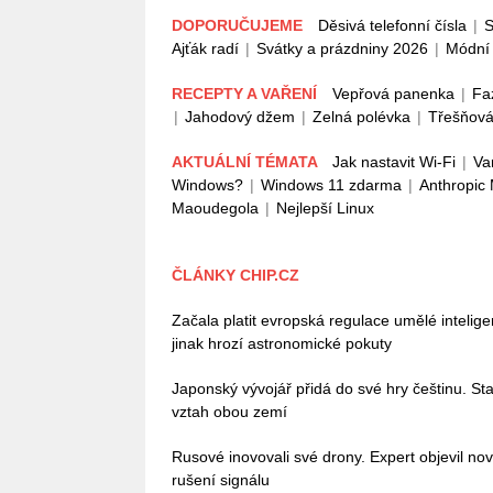
DOPORUČUJEME
Děsivá telefonní čísla
|
S
Ajťák radí
|
Svátky a prázdniny 2026
|
Módní 
RECEPTY A VAŘENÍ
Vepřová panenka
|
Fa
|
Jahodový džem
|
Zelná polévka
|
Třešňová
AKTUÁLNÍ TÉMATA
Jak nastavit Wi-Fi
|
Va
Windows?
|
Windows 11 zdarma
|
Anthropic
Maoudegola
|
Nejlepší Linux
ČLÁNKY CHIP.CZ
Začala platit evropská regulace umělé intelig
jinak hrozí astronomické pokuty
Japonský vývojář přidá do své hry češtinu. Stač
vztah obou zemí
Rusové inovovali své drony. Expert objevil no
rušení signálu