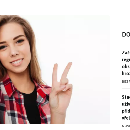
DO
Zač
Zač
reg
obs
hro
BEZ
Stač
Sta
uži
při
vře
NOV