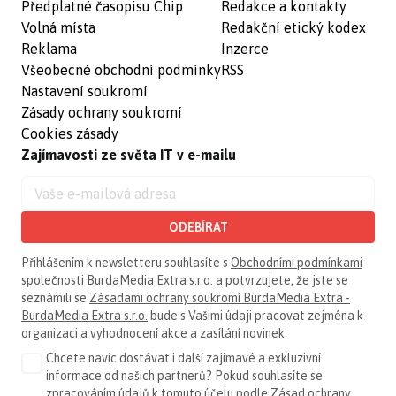
Předplatné časopisu Chip
Redakce a kontakty
Volná místa
Redakční etický kodex
Reklama
Inzerce
Všeobecné obchodní podmínky
RSS
Nastavení soukromí
Zásady ochrany soukromí
Cookies zásady
Zajímavosti ze světa IT v e-mailu
ODEBÍRAT
Přihlášením k newsletteru souhlasíte s
Obchodními podmínkami
společnosti BurdaMedia Extra s.r.o.
a potvrzujete, že jste se
seznámili se
Zásadami ochrany soukromí BurdaMedia Extra -
BurdaMedia Extra s.r.o.
bude s Vašimi údaji pracovat zejména k
organizaci a vyhodnocení akce a zasílání novinek.
Chcete navíc dostávat i další zajímavé a exkluzivní
informace od našich partnerů? Pokud souhlasíte se
zpracováním údajů k tomuto účelu podle
Zásad ochrany