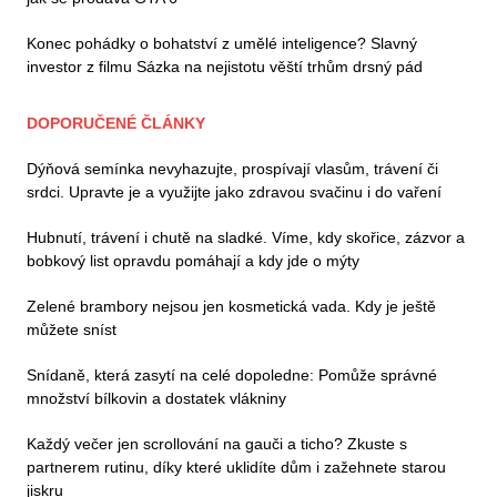
Konec pohádky o bohatství z umělé inteligence? Slavný
investor z filmu Sázka na nejistotu věští trhům drsný pád
DOPORUČENÉ ČLÁNKY
Dýňová semínka nevyhazujte, prospívají vlasům, trávení či
srdci. Upravte je a využijte jako zdravou svačinu i do vaření
Hubnutí, trávení i chutě na sladké. Víme, kdy skořice, zázvor a
bobkový list opravdu pomáhají a kdy jde o mýty
Zelené brambory nejsou jen kosmetická vada. Kdy je ještě
můžete sníst
Snídaně, která zasytí na celé dopoledne: Pomůže správné
množství bílkovin a dostatek vlákniny
Každý večer jen scrollování na gauči a ticho? Zkuste s
partnerem rutinu, díky které uklidíte dům i zažehnete starou
jiskru