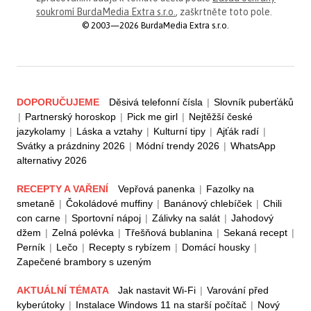
soukromí BurdaMedia Extra s.r.o.
, zaškrtněte toto pole.
© 2003—2026 BurdaMedia Extra s.r.o.
DOPORUČUJEME
Děsivá telefonní čísla
|
Slovník puberťáků
|
Partnerský horoskop
|
Pick me girl
|
Nejtěžší české
jazykolamy
|
Láska a vztahy
|
Kulturní tipy
|
Ajťák radí
|
Svátky a prázdniny 2026
|
Módní trendy 2026
|
WhatsApp
alternativy 2026
RECEPTY A VAŘENÍ
Vepřová panenka
|
Fazolky na
smetaně
|
Čokoládové muffiny
|
Banánový chlebíček
|
Chili
con carne
|
Sportovní nápoj
|
Zálivky na salát
|
Jahodový
džem
|
Zelná polévka
|
Třešňová bublanina
|
Sekaná recept
|
Perník
|
Lečo
|
Recepty s rybízem
|
Domácí housky
|
Zapečené brambory s uzeným
AKTUÁLNÍ TÉMATA
Jak nastavit Wi-Fi
|
Varování před
kyberútoky
|
Instalace Windows 11 na starší počítač
|
Nový