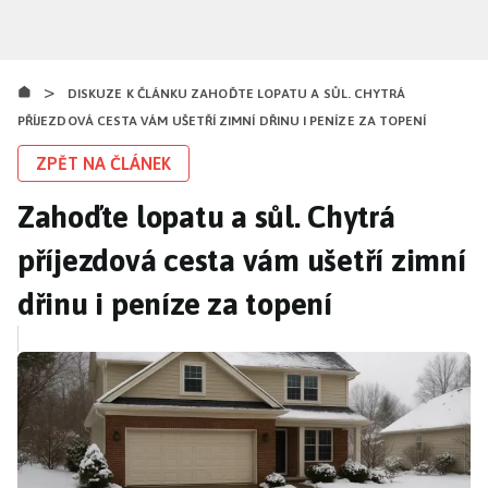
Přejít
k
hlavnímu
>
obsahu
DISKUZE K ČLÁNKU ZAHOĎTE LOPATU A SŮL. CHYTRÁ
PŘÍJEZDOVÁ CESTA VÁM UŠETŘÍ ZIMNÍ DŘINU I PENÍZE ZA TOPENÍ
ZPĚT NA ČLÁNEK
Zahoďte lopatu a sůl. Chytrá
příjezdová cesta vám ušetří zimní
dřinu i peníze za topení