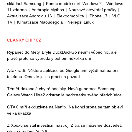
skládací Samsung
|
Konec modré smrti Windows?
|
Windows
11 zdarma
|
Anthropic Mythos
|
Nouzové otevírání pračky
|
Aktualizace Androidu 16
|
Elektromobilita
|
iPhone 17
|
VLC
TV
|
Klimatizace Maoudegola
|
Nejlepší Linux
ČLÁNKY CHIP.CZ
Rýpanec do Mety. Brýle DuckDuckGo neumí vůbec nic, ale
právě proto se vyprodaly během několika dní
Ajťák radí: Některé aplikace od Googlu umí vyždímat baterii
telefonu. Omezte jejich práci na pozadí
Téměř dokonalé chytré hodinky. Nová generace Samsung
Galaxy Watch Ultra2 odstranila nedostatky svého předchůdce
GTA 6 míří exkluzivně na Netflix. Na konci srpna se tam objeví
velká ukázka
Z Xboxu se stal investiční nástroj. Zítra se můžeme dozvědět,
jak se prodává GTA 6