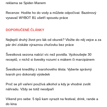
reklama se Spider-Manem
Recenze: Hodíte ho do vody a můžete odpočívat. Bazénový
vysavač WYBOT B1 ušetří spoustu práce
DOPORUČENÉ ČLÁNKY
Nejlepší druhý život pro lák od okurek? Vložte do něj vejce a za
pár dní získáte výraznou chuťovku bez práce
Švestková sezona nabízí víc než povidla. Vyzkoušejte 30
receptů, v nichž si švestky rozumí s mákem či marcipánem
Švestkové knedlíky z tvarohového těsta: Vyberte správný
tvaroh pro dokonalý výsledek
Proč se při vaření používá alkohol a kdy je vhodné zvolit
náhradu. Vždy se totiž neodpaří
Víkend pro sebe: 5 tipů kam vyrazit na festival, drink, rande a
do kina