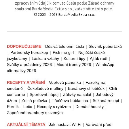
zpracováním údajů k tomuto účelu podle
Zásad ochrany
soukromí BurdaMedia Extra s.r.o.
, zaškrtněte toto pole.
© 2003—2026 BurdaMedia Extra s.r.o.
DOPORUČUJEME
Děsivá telefonní čísla
|
Slovník puberťáků
|
Partnerský horoskop
|
Pick me girl
|
Nejtěžší české
jazykolamy
|
Láska a vztahy
|
Kulturní tipy
|
Ajťák radí
|
Svátky a prázdniny 2026
|
Módní trendy 2026
|
WhatsApp
alternativy 2026
RECEPTY A VAŘENÍ
Vepřová panenka
|
Fazolky na
smetaně
|
Čokoládové muffiny
|
Banánový chlebíček
|
Chili
con carne
|
Sportovní nápoj
|
Zálivky na salát
|
Jahodový
džem
|
Zelná polévka
|
Třešňová bublanina
|
Sekaná recept
|
Perník
|
Lečo
|
Recepty s rybízem
|
Domácí housky
|
Zapečené brambory s uzeným
AKTUÁLNÍ TÉMATA
Jak nastavit Wi-Fi
|
Varování před