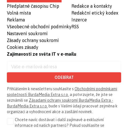
Předplatné časopisu Chip
Redakce a kontakty
Volná místa
Redakční etický kodex
Reklama
Inzerce
Všeobecné obchodní podmínky
RSS
Nastavení soukromí
Zásady ochrany soukromí
Cookies zásady
Zajímavosti ze světa IT v e-mailu
ODEBÍRAT
Přihlášením k newsletteru souhlasíte s
Obchodními podmínkami
společnosti BurdaMedia Extra s.r.o.
a potvrzujete, že jste se
seznámili se
Zásadami ochrany soukromí BurdaMedia Extra -
BurdaMedia Extra s.r.o.
bude s Vašimi údaji pracovat zejména k
organizaci a vyhodnocení akce a zasílání novinek.
Chcete navíc dostávat i další zajímavé a exkluzivní
informace od našich partnerů? Pokud souhlasíte se