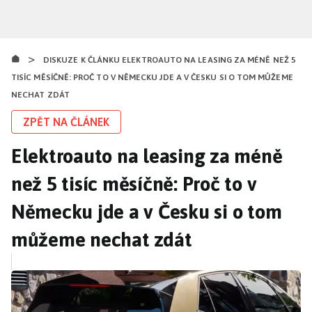
Přejít
k
hlavnímu
>
obsahu
DISKUZE K ČLÁNKU ELEKTROAUTO NA LEASING ZA MÉNĚ NEŽ 5
TISÍC MĚSÍČNĚ: PROČ TO V NĚMECKU JDE A V ČESKU SI O TOM MŮŽEME
NECHAT ZDÁT
ZPĚT NA ČLÁNEK
Elektroauto na leasing za méně
než 5 tisíc měsíčně: Proč to v
Německu jde a v Česku si o tom
můžeme nechat zdát