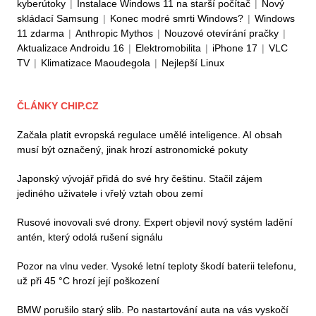
kyberútoky
|
Instalace Windows 11 na starší počítač
|
Nový
skládací Samsung
|
Konec modré smrti Windows?
|
Windows
11 zdarma
|
Anthropic Mythos
|
Nouzové otevírání pračky
|
Aktualizace Androidu 16
|
Elektromobilita
|
iPhone 17
|
VLC
TV
|
Klimatizace Maoudegola
|
Nejlepší Linux
ČLÁNKY CHIP.CZ
Začala platit evropská regulace umělé inteligence. AI obsah
musí být označený, jinak hrozí astronomické pokuty
Japonský vývojář přidá do své hry češtinu. Stačil zájem
jediného uživatele i vřelý vztah obou zemí
Rusové inovovali své drony. Expert objevil nový systém ladění
antén, který odolá rušení signálu
Pozor na vlnu veder. Vysoké letní teploty škodí baterii telefonu,
už při 45 °C hrozí její poškození
BMW porušilo starý slib. Po nastartování auta na vás vyskočí