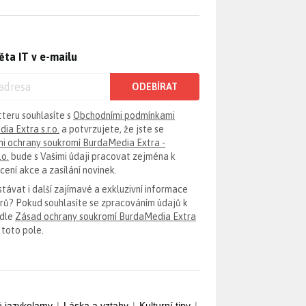
ěta IT v e-mailu
ODEBÍRAT
tteru souhlasíte s
Obchodními podmínkami
ia Extra s.r.o.
a potvrzujete, že jste se
i ochrany soukromí BurdaMedia Extra -
.o.
bude s Vašimi údaji pracovat zejména k
ení akce a zasílání novinek.
távat i další zajímavé a exkluzivní informace
erů? Pokud souhlasíte se zpracováním údajů k
odle
Zásad ochrany soukromí BurdaMedia Extra
 toto pole.
é jazykolamy
|
Láska a vztahy
|
Kulturní tipy
|