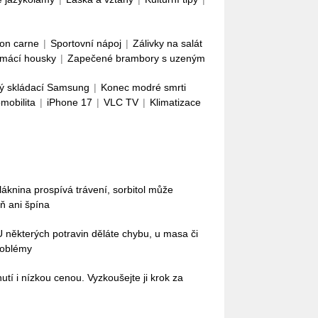
con carne
|
Sportovní nápoj
|
Zálivky na salát
mácí housky
|
Zapečené brambory s uzeným
ý skládací Samsung
|
Konec modré smrti
omobilita
|
iPhone 17
|
VLC TV
|
Klimatizace
láknina prospívá trávení, sorbitol může
ň ani špína
 U některých potravin děláte chybu, u masa či
roblémy
tí i nízkou cenou. Vyzkoušejte ji krok za