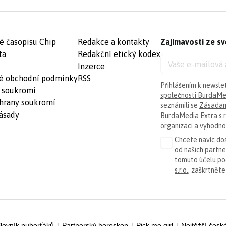
é časopisu Chip
Redakce a kontakty
Zajímavosti ze sv
ta
Redakční etický kodex
Inzerce
é obchodní podmínky
RSS
Přihlášením k newsle
 soukromí
společnosti BurdaMed
hrany soukromí
seznámili se
Zásadam
ásady
BurdaMedia Extra s.r
organizaci a vyhodnoc
Chcete navíc dos
od našich partn
tomuto účelu p
s.r.o.
, zaškrtněte
lovník puberťáků
|
Partnerský horoskop
|
Pick me girl
|
Nejtěžší česk