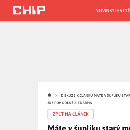
Přejít
k
NOVINKY
TESTY
Ž
hlavnímu
obsahu
>
DISKUZE K ČLÁNKU MÁTE V ŠUPLÍKU STA
JDE POHODLNĚ A ZDARMA
ZPĚT NA ČLÁNEK
Máte v šuplíku starý m