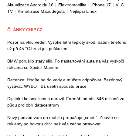
Aktualizace Androidu 16
|
Elektromobilita
|
iPhone 17
|
VLC
TV
|
Klimatizace Maoudegola
|
Nejlepší Linux
ČLÁNKY CHIP.CZ
Pozor na vlnu veder. Vysoké letní teploty škodí baterii telefonu,
už při 45 °C hrozí její poškození
BMW porušilo starý slib. Po nastartování auta na vás vyskočí
reklama se Spider-Manem
Recenze: Hodíte ho do vody a můžete odpočívat. Bazénový
vysavač WYBOT B1 ušetří spoustu práce
Digitální kolonialismus narazil. Farmáři odmítli 546 milionů za
půdu pro obří datacentrum
Nový podvod vám do mobilu propašuje „smetí“. Zbavte se
reklamy po hovoru dřív, než vás začne otravovat