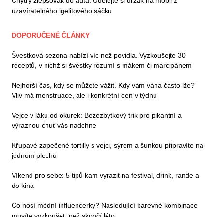
Chytrý zlepšovák do auta: Udělejte si držák na mobil z
uzavíratelného igelitového sáčku
DOPORUČENÉ ČLÁNKY
Švestková sezona nabízí víc než povidla. Vyzkoušejte 30
receptů, v nichž si švestky rozumí s mákem či marcipánem
Nejhorší čas, kdy se můžete vážit. Kdy vám váha často lže?
Vliv má menstruace, ale i konkrétní den v týdnu
Vejce v láku od okurek: Bezezbytkový trik pro pikantní a
výraznou chuť vás nadchne
Křupavé zapečené tortilly s vejci, sýrem a šunkou připravíte na
jednom plechu
Víkend pro sebe: 5 tipů kam vyrazit na festival, drink, rande a
do kina
Co nosí módní influencerky? Následující barevné kombinace
musíte vyzkoušet, než skončí léto