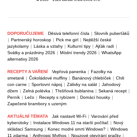
DOPORUČUJEME
Děsivá telefonní čísla
|
Slovník puberťáků
|
Partnerský horoskop
|
Pick me girl
|
Nejtěžší české
jazykolamy
|
Láska a vztahy
|
Kulturní tipy
|
Ajťák radí
|
Svátky a prázdniny 2026
|
Módní trendy 2026
|
WhatsApp
alternativy 2026
RECEPTY A VAŘENÍ
Vepřová panenka
|
Fazolky na
smetaně
|
Čokoládové muffiny
|
Banánový chlebíček
|
Chili
con carne
|
Sportovní nápoj
|
Zálivky na salát
|
Jahodový
džem
|
Zelná polévka
|
Třešňová bublanina
|
Sekaná recept
|
Perník
|
Lečo
|
Recepty s rybízem
|
Domácí housky
|
Zapečené brambory s uzeným
AKTUÁLNÍ TÉMATA
Jak nastavit Wi-Fi
|
Varování před
kyberútoky
|
Instalace Windows 11 na starší počítač
|
Nový
skládací Samsung
|
Konec modré smrti Windows?
|
Windows
11 zdarma
|
Anthropic Mythos
|
Nouzové otevírání pračky
|