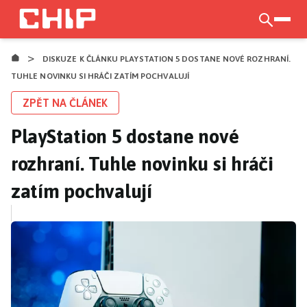
Přejít
k
otevří
hlavnímu
>
obsahu
DISKUZE K ČLÁNKU PLAYSTATION 5 DOSTANE NOVÉ ROZHRANÍ.
TUHLE NOVINKU SI HRÁČI ZATÍM POCHVALUJÍ
ZPĚT NA ČLÁNEK
PlayStation 5 dostane nové
rozhraní. Tuhle novinku si hráči
zatím pochvalují