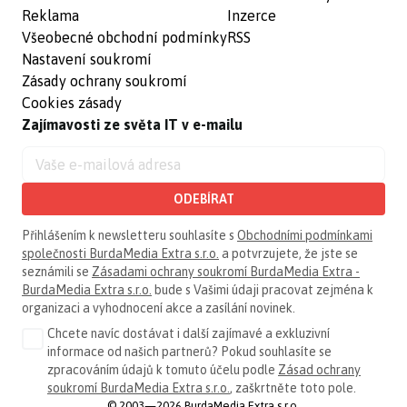
Reklama
Inzerce
Všeobecné obchodní podmínky
RSS
Nastavení soukromí
Zásady ochrany soukromí
Cookies zásady
Zajímavosti ze světa IT v e-mailu
ODEBÍRAT
Přihlášením k newsletteru souhlasíte s
Obchodními podmínkami
společnosti BurdaMedia Extra s.r.o.
a potvrzujete, že jste se
seznámili se
Zásadami ochrany soukromí BurdaMedia Extra -
BurdaMedia Extra s.r.o.
bude s Vašimi údaji pracovat zejména k
organizaci a vyhodnocení akce a zasílání novinek.
Chcete navíc dostávat i další zajímavé a exkluzivní
informace od našich partnerů? Pokud souhlasíte se
zpracováním údajů k tomuto účelu podle
Zásad ochrany
soukromí BurdaMedia Extra s.r.o.
, zaškrtněte toto pole.
© 2003—2026 BurdaMedia Extra s.r.o.