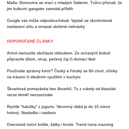
Mafia: Domovina se vrací s mladým Salierim. Tvůrci přiznali, že
jim kultovní gangster zamotal příběh
Google vás může odposlouchávat. Vyplatí se zkontrolovat
nastavení účtu a smazat uložené nahrávky
DOPORUČENÉ ČLÁNKY
Arónii nemusíte obcházet obloukem. Ze svíravých bobulí
připravíte džem, sirup, pečený čaj či domácí likér
Používáte správný kmín? Český a římský se liší chutí, účinky
na trávení či ideálním využitím v kuchyni
Škvarková pomazánka bez škvarků: Tu z cukety od klasické
verze téměř nerozeznáte
Rychlé "halušky" z jogurtu: Skromný oběd je do 15 minut
hotový. Nasladko i naslano
Oversized noční košile, šátky i brože. Trend nona maxxing