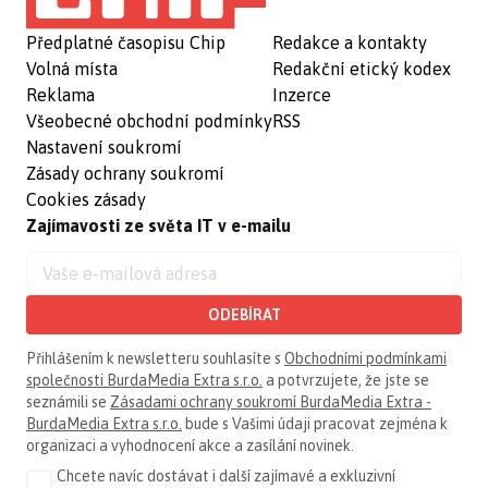
Předplatné časopisu Chip
Redakce a kontakty
Volná místa
Redakční etický kodex
Reklama
Inzerce
Všeobecné obchodní podmínky
RSS
Nastavení soukromí
Zásady ochrany soukromí
Cookies zásady
Zajímavosti ze světa IT v e-mailu
ODEBÍRAT
Přihlášením k newsletteru souhlasíte s
Obchodními podmínkami
společnosti BurdaMedia Extra s.r.o.
a potvrzujete, že jste se
seznámili se
Zásadami ochrany soukromí BurdaMedia Extra -
BurdaMedia Extra s.r.o.
bude s Vašimi údaji pracovat zejména k
organizaci a vyhodnocení akce a zasílání novinek.
Chcete navíc dostávat i další zajímavé a exkluzivní