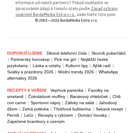
informace od našich partnerů? Pokud souhlasíte se
zpracováním údajů k tomuto účelu podle
Zásad ochrany
soukromí BurdaMedia Extra s.r.o.
, zaškrtněte toto pole.
© 2003—2026 BurdaMedia Extra s.r.o.
DOPORUČUJEME
Děsivá telefonní čísla
|
Slovník puberťáků
|
Partnerský horoskop
|
Pick me girl
|
Nejtěžší české
jazykolamy
|
Láska a vztahy
|
Kulturní tipy
|
Ajťák radí
|
Svátky a prázdniny 2026
|
Módní trendy 2026
|
WhatsApp
alternativy 2026
RECEPTY A VAŘENÍ
Vepřová panenka
|
Fazolky na
smetaně
|
Čokoládové muffiny
|
Banánový chlebíček
|
Chili
con carne
|
Sportovní nápoj
|
Zálivky na salát
|
Jahodový
džem
|
Zelná polévka
|
Třešňová bublanina
|
Sekaná recept
|
Perník
|
Lečo
|
Recepty s rybízem
|
Domácí housky
|
Zapečené brambory s uzeným