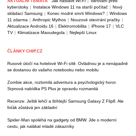
AKTUÁLNÍ TÉMATA
Jak nastavit Wi-Fi
|
Varování před
kyberútoky
|
Instalace Windows 11 na starší počítač
|
Nový
skládací Samsung
|
Konec modré smrti Windows?
|
Windows
11 zdarma
|
Anthropic Mythos
|
Nouzové otevírání pračky
|
Aktualizace Androidu 16
|
Elektromobilita
|
iPhone 17
|
VLC
TV
|
Klimatizace Maoudegola
|
Nejlepší Linux
ČLÁNKY CHIP.CZ
Rusové útočí na hotelové Wi-Fi sítě. Ovládnou je a nenápadně
se dostanou do vašeho notebooku nebo mobilu
Zombie akce, roztomilá adventura a psychologický horor.
Srpnová nabídka PS Plus je opravdu rozmanitá
Recenze: Ještě lehčí a štíhlejší Samsung Galaxy Z Flip8. Ale
foťák zůstává jen základní
Spider-Man spoléhá na gadgety od BMW. Jde o moderní
cestu, jak nalákat mladé zákazníky