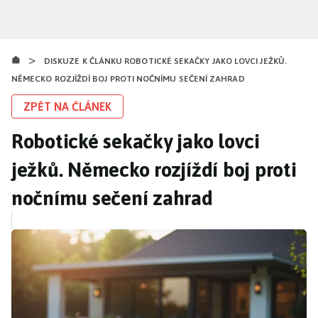
Přejít
k
hlavnímu
>
obsahu
DISKUZE K ČLÁNKU ROBOTICKÉ SEKAČKY JAKO LOVCI JEŽKŮ.
NĚMECKO ROZJÍŽDÍ BOJ PROTI NOČNÍMU SEČENÍ ZAHRAD
ZPĚT NA ČLÁNEK
Robotické sekačky jako lovci
ježků. Německo rozjíždí boj proti
nočnímu sečení zahrad