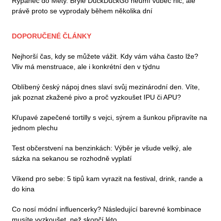
Rýpanec do Mety. Brýle DuckDuckGo neumí vůbec nic, ale
právě proto se vyprodaly během několika dní
DOPORUČENÉ ČLÁNKY
Nejhorší čas, kdy se můžete vážit. Kdy vám váha často lže?
Vliv má menstruace, ale i konkrétní den v týdnu
Oblíbený český nápoj dnes slaví svůj mezinárodní den. Víte,
jak poznat zkažené pivo a proč vyzkoušet IPU či APU?
Křupavé zapečené tortilly s vejci, sýrem a šunkou připravíte na
jednom plechu
Test občerstvení na benzinkách: Výběr je všude velký, ale
sázka na sekanou se rozhodně vyplatí
Víkend pro sebe: 5 tipů kam vyrazit na festival, drink, rande a
do kina
Co nosí módní influencerky? Následující barevné kombinace
musíte vyzkoušet, než skončí léto