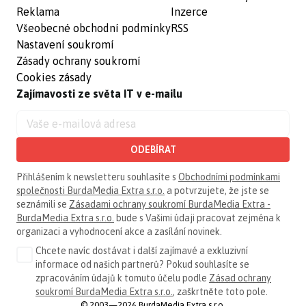
Reklama
Inzerce
Všeobecné obchodní podmínky
RSS
Nastavení soukromí
Zásady ochrany soukromí
Cookies zásady
Zajímavosti ze světa IT v e-mailu
ODEBÍRAT
Přihlášením k newsletteru souhlasíte s
Obchodními podmínkami
společnosti BurdaMedia Extra s.r.o.
a potvrzujete, že jste se
seznámili se
Zásadami ochrany soukromí BurdaMedia Extra -
BurdaMedia Extra s.r.o.
bude s Vašimi údaji pracovat zejména k
organizaci a vyhodnocení akce a zasílání novinek.
Chcete navíc dostávat i další zajímavé a exkluzivní
informace od našich partnerů? Pokud souhlasíte se
zpracováním údajů k tomuto účelu podle
Zásad ochrany
soukromí BurdaMedia Extra s.r.o.
, zaškrtněte toto pole.
© 2003—2026 BurdaMedia Extra s.r.o.