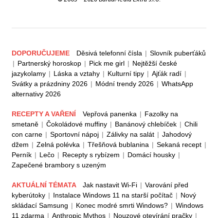
DOPORUČUJEME
Děsivá telefonní čísla
|
Slovník puberťáků
|
Partnerský horoskop
|
Pick me girl
|
Nejtěžší české
jazykolamy
|
Láska a vztahy
|
Kulturní tipy
|
Ajťák radí
|
Svátky a prázdniny 2026
|
Módní trendy 2026
|
WhatsApp
alternativy 2026
RECEPTY A VAŘENÍ
Vepřová panenka
|
Fazolky na
smetaně
|
Čokoládové muffiny
|
Banánový chlebíček
|
Chili
con carne
|
Sportovní nápoj
|
Zálivky na salát
|
Jahodový
džem
|
Zelná polévka
|
Třešňová bublanina
|
Sekaná recept
|
Perník
|
Lečo
|
Recepty s rybízem
|
Domácí housky
|
Zapečené brambory s uzeným
AKTUÁLNÍ TÉMATA
Jak nastavit Wi-Fi
|
Varování před
kyberútoky
|
Instalace Windows 11 na starší počítač
|
Nový
skládací Samsung
|
Konec modré smrti Windows?
|
Windows
11 zdarma
|
Anthropic Mythos
|
Nouzové otevírání pračky
|