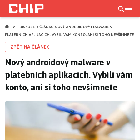
Přejít
k
otevří
hlavnímu
>
obsahu
DISKUZE K ČLÁNKU NOVÝ ANDROIDOVÝ MALWARE V
PLATEBNÍCH APLIKACÍCH. VYBÍLÍ VÁM KONTO, ANI SI TOHO NEVŠIMNETE
ZPĚT NA ČLÁNEK
Nový androidový malware v
platebních aplikacích. Vybílí vám
konto, ani si toho nevšimnete