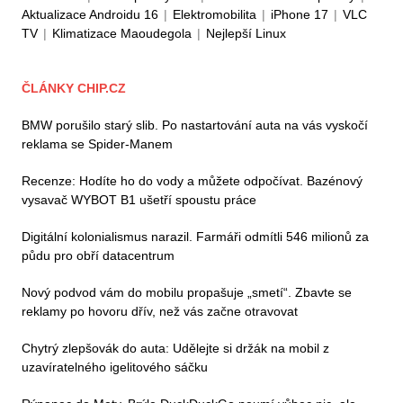
Aktualizace Androidu 16
|
Elektromobilita
|
iPhone 17
|
VLC
TV
|
Klimatizace Maoudegola
|
Nejlepší Linux
ČLÁNKY CHIP.CZ
BMW porušilo starý slib. Po nastartování auta na vás vyskočí
reklama se Spider-Manem
Recenze: Hodíte ho do vody a můžete odpočívat. Bazénový
vysavač WYBOT B1 ušetří spoustu práce
Digitální kolonialismus narazil. Farmáři odmítli 546 milionů za
půdu pro obří datacentrum
Nový podvod vám do mobilu propašuje „smetí“. Zbavte se
reklamy po hovoru dřív, než vás začne otravovat
Chytrý zlepšovák do auta: Udělejte si držák na mobil z
uzavíratelného igelitového sáčku