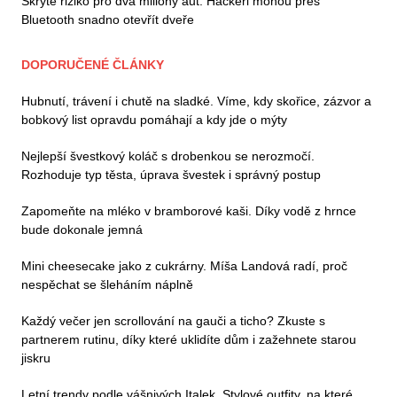
Skryté riziko pro dva miliony aut: Hackeři mohou přes
Bluetooth snadno otevřít dveře
DOPORUČENÉ ČLÁNKY
Hubnutí, trávení i chutě na sladké. Víme, kdy skořice, zázvor a
bobkový list opravdu pomáhají a kdy jde o mýty
Nejlepší švestkový koláč s drobenkou se nerozmočí.
Rozhoduje typ těsta, úprava švestek i správný postup
Zapomeňte na mléko v bramborové kaši. Díky vodě z hrnce
bude dokonale jemná
Mini cheesecake jako z cukrárny. Míša Landová radí, proč
nespěchat se šleháním náplně
Každý večer jen scrollování na gauči a ticho? Zkuste s
partnerem rutinu, díky které uklidíte dům i zažehnete starou
jiskru
Letní trendy podle vášnivých Italek. Stylové outfity, na které