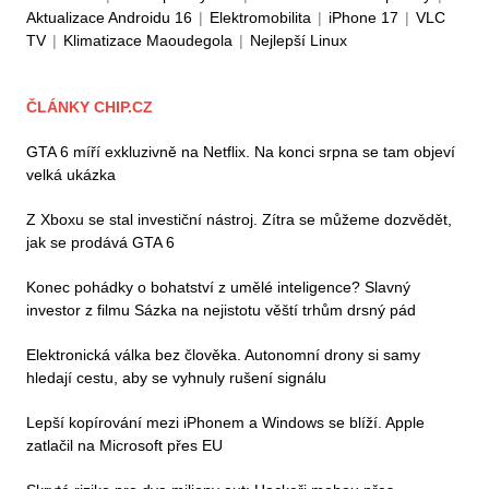
Aktualizace Androidu 16
|
Elektromobilita
|
iPhone 17
|
VLC
TV
|
Klimatizace Maoudegola
|
Nejlepší Linux
ČLÁNKY CHIP.CZ
GTA 6 míří exkluzivně na Netflix. Na konci srpna se tam objeví
velká ukázka
Z Xboxu se stal investiční nástroj. Zítra se můžeme dozvědět,
jak se prodává GTA 6
Konec pohádky o bohatství z umělé inteligence? Slavný
investor z filmu Sázka na nejistotu věští trhům drsný pád
Elektronická válka bez člověka. Autonomní drony si samy
hledají cestu, aby se vyhnuly rušení signálu
Lepší kopírování mezi iPhonem a Windows se blíží. Apple
zatlačil na Microsoft přes EU