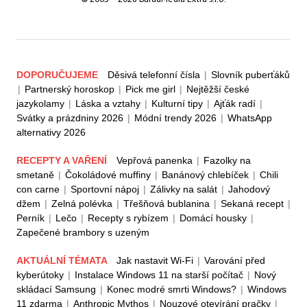
DOPORUČUJEME
Děsivá telefonní čísla
|
Slovník puberťáků
|
Partnerský horoskop
|
Pick me girl
|
Nejtěžší české
jazykolamy
|
Láska a vztahy
|
Kulturní tipy
|
Ajťák radí
|
Svátky a prázdniny 2026
|
Módní trendy 2026
|
WhatsApp
alternativy 2026
RECEPTY A VAŘENÍ
Vepřová panenka
|
Fazolky na
smetaně
|
Čokoládové muffiny
|
Banánový chlebíček
|
Chili
con carne
|
Sportovní nápoj
|
Zálivky na salát
|
Jahodový
džem
|
Zelná polévka
|
Třešňová bublanina
|
Sekaná recept
|
Perník
|
Lečo
|
Recepty s rybízem
|
Domácí housky
|
Zapečené brambory s uzeným
AKTUÁLNÍ TÉMATA
Jak nastavit Wi-Fi
|
Varování před
kyberútoky
|
Instalace Windows 11 na starší počítač
|
Nový
skládací Samsung
|
Konec modré smrti Windows?
|
Windows
11 zdarma
|
Anthropic Mythos
|
Nouzové otevírání pračky
|