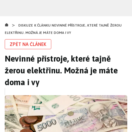
Přejít
k
hlavnímu
>
obsahu
DISKUZE K ČLÁNKU NEVINNÉ PŘÍSTROJE, KTERÉ TAJNĚ ŽEROU
ELEKTŘINU. MOŽNÁ JE MÁTE DOMA I VY
ZPĚT NA ČLÁNEK
Nevinné přístroje, které tajně
žerou elektřinu. Možná je máte
doma i vy