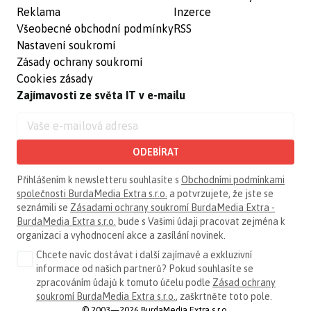
Reklama
Inzerce
Všeobecné obchodní podmínky
RSS
Nastavení soukromí
Zásady ochrany soukromí
Cookies zásady
Zajímavosti ze světa IT v e-mailu
ODEBÍRAT
Přihlášením k newsletteru souhlasíte s
Obchodními podmínkami
společnosti BurdaMedia Extra s.r.o.
a potvrzujete, že jste se
seznámili se
Zásadami ochrany soukromí BurdaMedia Extra -
BurdaMedia Extra s.r.o.
bude s Vašimi údaji pracovat zejména k
organizaci a vyhodnocení akce a zasílání novinek.
Chcete navíc dostávat i další zajímavé a exkluzivní
informace od našich partnerů? Pokud souhlasíte se
zpracováním údajů k tomuto účelu podle
Zásad ochrany
soukromí BurdaMedia Extra s.r.o.
, zaškrtněte toto pole.
© 2003—2026 BurdaMedia Extra s.r.o.