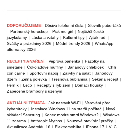
DOPORUČUJEME
Děsivá telefonní čísla
|
Slovník puberťáků
|
Partnerský horoskop
|
Pick me girl
|
Nejtěžší české
jazykolamy
|
Láska a vztahy
|
Kulturní tipy
|
Ajťák radí
|
Svátky a prázdniny 2026
|
Módní trendy 2026
|
WhatsApp
alternativy 2026
RECEPTY A VAŘENÍ
Vepřová panenka
|
Fazolky na
smetaně
|
Čokoládové muffiny
|
Banánový chlebíček
|
Chili
con carne
|
Sportovní nápoj
|
Zálivky na salát
|
Jahodový
džem
|
Zelná polévka
|
Třešňová bublanina
|
Sekaná recept
|
Perník
|
Lečo
|
Recepty s rybízem
|
Domácí housky
|
Zapečené brambory s uzeným
AKTUÁLNÍ TÉMATA
Jak nastavit Wi-Fi
|
Varování před
kyberútoky
|
Instalace Windows 11 na starší počítač
|
Nový
skládací Samsung
|
Konec modré smrti Windows?
|
Windows
11 zdarma
|
Anthropic Mythos
|
Nouzové otevírání pračky
|
Aktualizace Androidu 16
|
Elektromobilita
|
iPhone 17
|
VLC