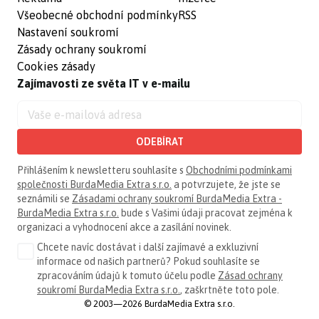
Všeobecné obchodní podmínky
RSS
Nastavení soukromí
Zásady ochrany soukromí
Cookies zásady
Zajímavosti ze světa IT v e-mailu
ODEBÍRAT
Přihlášením k newsletteru souhlasíte s
Obchodními podmínkami
společnosti BurdaMedia Extra s.r.o.
a potvrzujete, že jste se
seznámili se
Zásadami ochrany soukromí BurdaMedia Extra -
BurdaMedia Extra s.r.o.
bude s Vašimi údaji pracovat zejména k
organizaci a vyhodnocení akce a zasílání novinek.
Chcete navíc dostávat i další zajímavé a exkluzivní
informace od našich partnerů? Pokud souhlasíte se
zpracováním údajů k tomuto účelu podle
Zásad ochrany
soukromí BurdaMedia Extra s.r.o.
, zaškrtněte toto pole.
© 2003—2026 BurdaMedia Extra s.r.o.