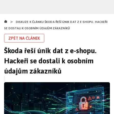
Přejít
k
hlavnímu
>
obsahu
DISKUZE K ČLÁNKU ŠKODA ŘEŠÍ ÚNIK DAT Z E-SHOPU. HACKEŘI
SE DOSTALI K OSOBNÍM ÚDAJŮM ZÁKAZNÍKŮ
ZPĚT NA ČLÁNEK
Škoda řeší únik dat z e-shopu.
Hackeři se dostali k osobním
údajům zákazníků