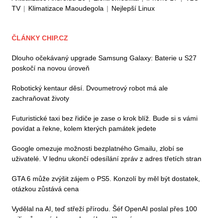
TV
|
Klimatizace Maoudegola
|
Nejlepší Linux
ČLÁNKY CHIP.CZ
Dlouho očekávaný upgrade Samsung Galaxy: Baterie u S27
poskočí na novou úroveň
Robotický kentaur děsí. Dvoumetrový robot má ale
zachraňovat životy
Futuristické taxi bez řidiče je zase o krok blíž. Bude si s vámi
povídat a řekne, kolem kterých památek jedete
Google omezuje možnosti bezplatného Gmailu, zlobí se
uživatelé. V lednu ukončí odesílání zpráv z adres třetích stran
GTA 6 může zvýšit zájem o PS5. Konzolí by měl být dostatek,
otázkou zůstává cena
Vydělal na AI, teď střeží přírodu. Šéf OpenAI poslal přes 100