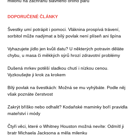
milionů na záchranu slavného orlího páru
DOPORUČENÉ ČLÁNKY
Švestky umí potrápit i pomoci. Vláknina prospívá trávení,
sorbitol může nadýmat a bílý povlak není plíseň ani špína
Vyhazujete jídlo jen kvůli datu? U některých potravin děláte
chybu, u masa či měkkých sýrů hrozí zdravotní problémy
Dušená mrkev potěší sladkou chutí i nízkou cenou.
Vyzkoušejte ji krok za krokem
Bílý povlak na švestkách: Možná se mu vyhýbáte. Podle něj
však poznáte čerstvost
Zakrýt bříško nebo odhalit? Kodaňské maminky boří pravidla
mateřství i módy
Čtyři věci, které o Whitney Houston možná nevíte: Odmítl ji
bratr Michaela Jacksona a měla milenku