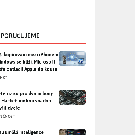
PORUČUJEME
ší kopírování mezi iPhonem a Windows se blíží. Microsoft chyt
ší kopírování mezi iPhonem
indows se blíží. Microsoft
tře zatlačil Apple do kouta
INKY
yté riziko pro dva miliony aut: Hackeři mohou snadno otevřít d
yté riziko pro dva miliony
: Hackeři mohou snadno
vřít dveře
PEČNOST
u umělá inteligence sebere práci a komu ne: Vývojář Microsoft
u umělá inteligence