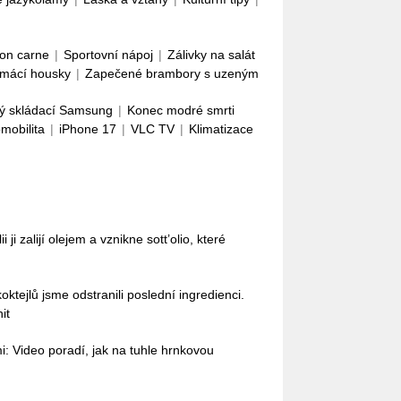
con carne
|
Sportovní nápoj
|
Zálivky na salát
mácí housky
|
Zapečené brambory s uzeným
ý skládací Samsung
|
Konec modré smrti
omobilita
|
iPhone 17
|
VLC TV
|
Klimatizace
i ji zalijí olejem a vznikne sott’olio, které
oktejlů jsme odstranili poslední ingredienci.
it
: Video poradí, jak na tuhle hrnkovou