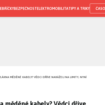
EBŘÍČKY
BEZPEČNOST
ELEKTROMOBILITA
TIPY A TRIKY
ČASO
ÁKNA MĚDĚNÉ KABELY? VĚDCI DŘÍVE NARÁŽELI NA LIMITY, NYNÍ
na měděné kabely? Vědci dříve