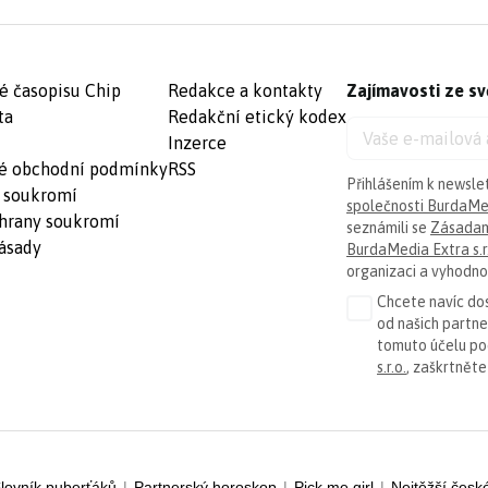
é časopisu Chip
Redakce a kontakty
Zajímavosti ze sv
ta
Redakční etický kodex
Inzerce
é obchodní podmínky
RSS
Přihlášením k newsle
 soukromí
společnosti BurdaMed
hrany soukromí
seznámili se
Zásadam
ásady
BurdaMedia Extra s.r
organizaci a vyhodnoc
Chcete navíc dos
od našich partn
tomuto účelu p
s.r.o.
, zaškrtněte
lovník puberťáků
|
Partnerský horoskop
|
Pick me girl
|
Nejtěžší česk