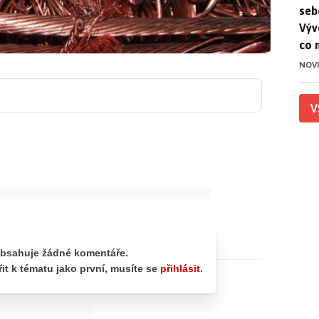
seb
Výv
co 
NOV
V