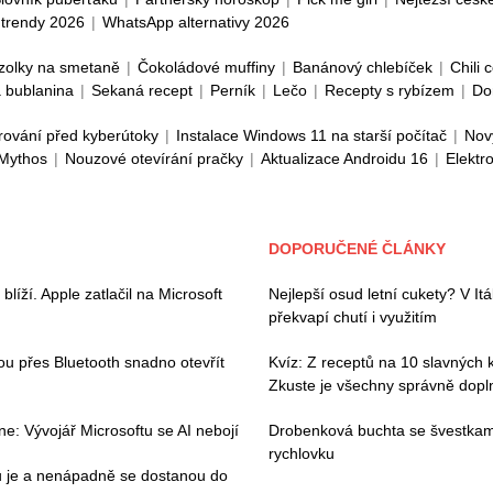
trendy 2026
|
WhatsApp alternativy 2026
zolky na smetaně
|
Čokoládové muffiny
|
Banánový chlebíček
|
Chili 
 bublanina
|
Sekaná recept
|
Perník
|
Lečo
|
Recepty s rybízem
|
Do
rování před kyberútoky
|
Instalace Windows 11 na starší počítač
|
Nov
 Mythos
|
Nouzové otevírání pračky
|
Aktualizace Androidu 16
|
Elektr
DOPORUČENÉ ČLÁNKY
íží. Apple zatlačil na Microsoft
Nejlepší osud letní cukety? V Itáli
překvapí chutí i využitím
hou přes Bluetooth snadno otevřít
Kvíz: Z receptů na 10 slavných k
Zkuste je všechny správně dopln
e: Vývojář Microsoftu se AI nebojí
Drobenková buchta se švestkami
rychlovku
ou je a nenápadně se dostanou do