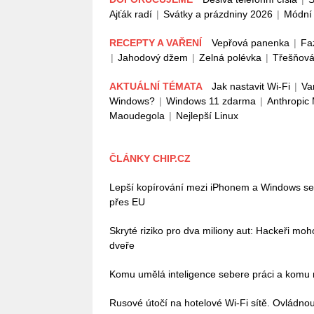
Ajťák radí
|
Svátky a prázdniny 2026
|
Módní 
RECEPTY A VAŘENÍ
Vepřová panenka
|
Fa
|
Jahodový džem
|
Zelná polévka
|
Třešňová
AKTUÁLNÍ TÉMATA
Jak nastavit Wi-Fi
|
Va
Windows?
|
Windows 11 zdarma
|
Anthropic
Maoudegola
|
Nejlepší Linux
ČLÁNKY CHIP.CZ
Lepší kopírování mezi iPhonem a Windows se bl
přes EU
Skryté riziko pro dva miliony aut: Hackeři mo
dveře
Komu umělá inteligence sebere práci a komu n
Rusové útočí na hotelové Wi-Fi sítě. Ovládn