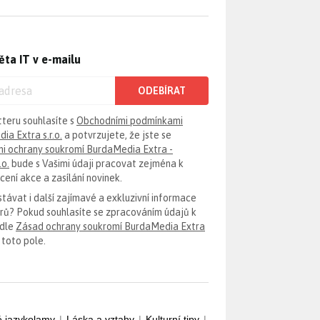
ěta IT v e-mailu
ODEBÍRAT
tteru souhlasíte s
Obchodními podmínkami
ia Extra s.r.o.
a potvrzujete, že jste se
i ochrany soukromí BurdaMedia Extra -
.o.
bude s Vašimi údaji pracovat zejména k
ení akce a zasílání novinek.
távat i další zajímavé a exkluzivní informace
erů? Pokud souhlasíte se zpracováním údajů k
odle
Zásad ochrany soukromí BurdaMedia Extra
 toto pole.
é jazykolamy
|
Láska a vztahy
|
Kulturní tipy
|