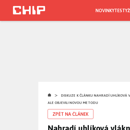
Přejít
k
NOVINKY
TESTY
Ž
hlavnímu
obsahu
>
DISKUZE K ČLÁNKU NAHRADÍ UHLÍKOVÁ VL
ALE OBJEVILI NOVOU METODU
ZPĚT NA ČLÁNEK
Nahradí uhlíková vlák