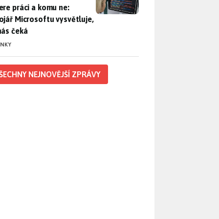
ere práci a komu ne:
ojář Microsoftu vysvětluje,
nás čeká
INKY
ŠECHNY NEJNOVĚJŠÍ ZPRÁVY