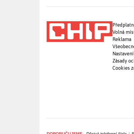
Předplatn
Volná mís
Reklama
Všeobecn
Nastavení
Zásady oc
Cookies z
DOPORUČUJEME
Děsivá telefonní čísla
|
S