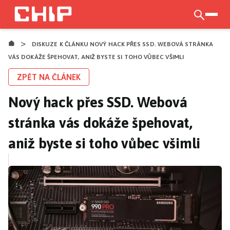
Přejít
k
otevří
hlavnímu
>
obsahu
DISKUZE K ČLÁNKU NOVÝ HACK PŘES SSD. WEBOVÁ STRÁNKA
VÁS DOKÁŽE ŠPEHOVAT, ANIŽ BYSTE SI TOHO VŮBEC VŠIMLI
ZPĚT NA ČLÁNEK
Nový hack přes SSD. Webová
stránka vás dokáže špehovat,
aniž byste si toho vůbec všimli