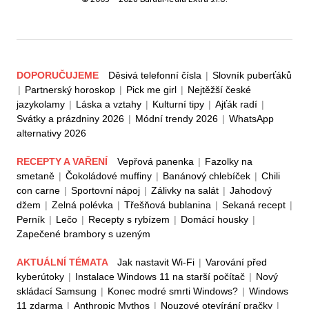
DOPORUČUJEME
Děsivá telefonní čísla
|
Slovník puberťáků
|
Partnerský horoskop
|
Pick me girl
|
Nejtěžší české
jazykolamy
|
Láska a vztahy
|
Kulturní tipy
|
Ajťák radí
|
Svátky a prázdniny 2026
|
Módní trendy 2026
|
WhatsApp
alternativy 2026
RECEPTY A VAŘENÍ
Vepřová panenka
|
Fazolky na
smetaně
|
Čokoládové muffiny
|
Banánový chlebíček
|
Chili
con carne
|
Sportovní nápoj
|
Zálivky na salát
|
Jahodový
džem
|
Zelná polévka
|
Třešňová bublanina
|
Sekaná recept
|
Perník
|
Lečo
|
Recepty s rybízem
|
Domácí housky
|
Zapečené brambory s uzeným
AKTUÁLNÍ TÉMATA
Jak nastavit Wi-Fi
|
Varování před
kyberútoky
|
Instalace Windows 11 na starší počítač
|
Nový
skládací Samsung
|
Konec modré smrti Windows?
|
Windows
11 zdarma
|
Anthropic Mythos
|
Nouzové otevírání pračky
|