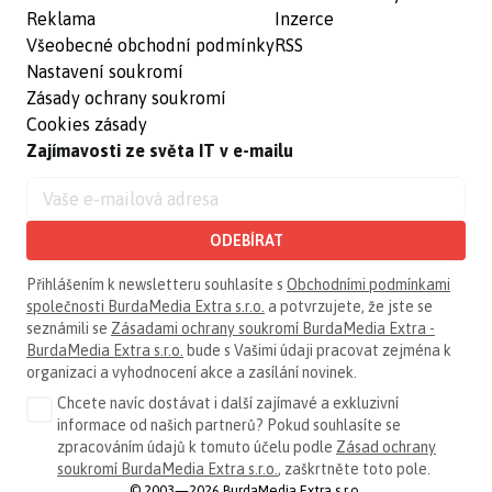
Reklama
Inzerce
Všeobecné obchodní podmínky
RSS
Nastavení soukromí
Zásady ochrany soukromí
Cookies zásady
Zajímavosti ze světa IT v e-mailu
ODEBÍRAT
Přihlášením k newsletteru souhlasíte s
Obchodními podmínkami
společnosti BurdaMedia Extra s.r.o.
a potvrzujete, že jste se
seznámili se
Zásadami ochrany soukromí BurdaMedia Extra -
BurdaMedia Extra s.r.o.
bude s Vašimi údaji pracovat zejména k
organizaci a vyhodnocení akce a zasílání novinek.
Chcete navíc dostávat i další zajímavé a exkluzivní
informace od našich partnerů? Pokud souhlasíte se
zpracováním údajů k tomuto účelu podle
Zásad ochrany
soukromí BurdaMedia Extra s.r.o.
, zaškrtněte toto pole.
© 2003—2026 BurdaMedia Extra s.r.o.