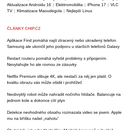
Aktualizace Androidu 16
|
Elektromobilita
|
iPhone 17
|
VLC
TV
|
Klimatizace Maoudegola
|
Nejlepší Linux
ČLÁNKY CHIP.CZ
Aplikace Find pomáhá najít ztracený nebo ukradený telefon.
Samsung ale ukončil jeho podporu u starších telefonů Galaxy
Restart routeru pomáhá vyřešit problémy s připojením.
Nevytahujte ho ale rovnou ze zásuvky
Netflix Premium slibuje 4K, ale nestačí za něj jen platit. O
kvalitu obrazu vás může ošidit i prohlížeč
Neobvyklý robot může nahradit nočního hlídače. Balancuje na
jednom kole a dokonce cítí plyn
Detekce nevhodného obsahu rozmazala video se psem. Apple
mu na bříšku našel „nahotu“