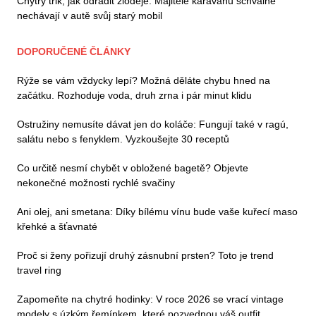
Chytrý trik, jak odradit zloděje: Majitelé karavanů schválně
nechávají v autě svůj starý mobil
DOPORUČENÉ ČLÁNKY
Rýže se vám vždycky lepí? Možná děláte chybu hned na
začátku. Rozhoduje voda, druh zrna i pár minut klidu
Ostružiny nemusíte dávat jen do koláče: Fungují také v ragú,
salátu nebo s fenyklem. Vyzkoušejte 30 receptů
Co určitě nesmí chybět v obložené bagetě? Objevte
nekonečné možnosti rychlé svačiny
Ani olej, ani smetana: Díky bílému vínu bude vaše kuřecí maso
křehké a šťavnaté
Proč si ženy pořizují druhý zásnubní prsten? Toto je trend
travel ring
Zapomeňte na chytré hodinky: V roce 2026 se vrací vintage
modely s úzkým řemínkem, které pozvednou váš outfit