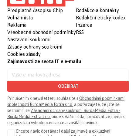
Předplatné časopisu Chip
Redakce a kontakty
Volná místa
Redakční etický kodex
Reklama
Inzerce
Všeobecné obchodní podmínky
RSS
Nastavení soukromí
Zásady ochrany soukromí
Cookies zásady
Zajímavosti ze světa IT v e-mailu
ODEBÍRAT
Přihlášením k newsletteru souhlasíte s
Obchodními podmínkami
společnosti BurdaMedia Extra s.r.o.
a potvrzujete, že jste se
seznámili se
Zásadami ochrany soukromí BurdaMedia Extra -
BurdaMedia Extra s.r.o.
bude s Vašimi údaji pracovat zejména k
organizaci a vyhodnocení akce a zasílání novinek.
Chcete navíc dostávat i další zajímavé a exkluzivní