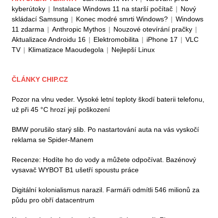
kyberútoky
|
Instalace Windows 11 na starší počítač
|
Nový
skládací Samsung
|
Konec modré smrti Windows?
|
Windows
11 zdarma
|
Anthropic Mythos
|
Nouzové otevírání pračky
|
Aktualizace Androidu 16
|
Elektromobilita
|
iPhone 17
|
VLC
TV
|
Klimatizace Maoudegola
|
Nejlepší Linux
ČLÁNKY CHIP.CZ
Pozor na vlnu veder. Vysoké letní teploty škodí baterii telefonu,
už při 45 °C hrozí její poškození
BMW porušilo starý slib. Po nastartování auta na vás vyskočí
reklama se Spider-Manem
Recenze: Hodíte ho do vody a můžete odpočívat. Bazénový
vysavač WYBOT B1 ušetří spoustu práce
Digitální kolonialismus narazil. Farmáři odmítli 546 milionů za
půdu pro obří datacentrum