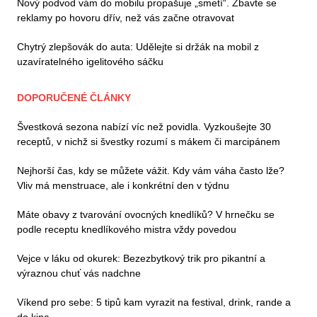
Nový podvod vám do mobilu propašuje „smetí“. Zbavte se
reklamy po hovoru dřív, než vás začne otravovat
Chytrý zlepšovák do auta: Udělejte si držák na mobil z
uzavíratelného igelitového sáčku
DOPORUČENÉ ČLÁNKY
Švestková sezona nabízí víc než povidla. Vyzkoušejte 30
receptů, v nichž si švestky rozumí s mákem či marcipánem
Nejhorší čas, kdy se můžete vážit. Kdy vám váha často lže?
Vliv má menstruace, ale i konkrétní den v týdnu
Máte obavy z tvarování ovocných knedlíků? V hrnečku se
podle receptu knedlíkového mistra vždy povedou
Vejce v láku od okurek: Bezezbytkový trik pro pikantní a
výraznou chuť vás nadchne
Víkend pro sebe: 5 tipů kam vyrazit na festival, drink, rande a
do kina