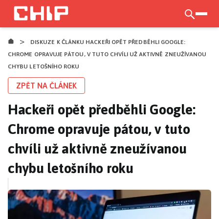
Přejít
k
otevří
hlavnímu
>
obsahu
DISKUZE K ČLÁNKU HACKEŘI OPĚT PŘEDBĚHLI GOOGLE:
CHROME OPRAVUJE PÁTOU, V TUTO CHVÍLI UŽ AKTIVNĚ ZNEUŽÍVANOU
CHYBU LETOŠNÍHO ROKU
ZPĚT NA ČLÁNEK
Hackeři opět předběhli Google:
Chrome opravuje pátou, v tuto
chvíli už aktivně zneužívanou
chybu letošního roku