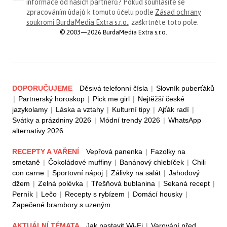
informace od našich partnerů? Pokud souhlasíte se
zpracováním údajů k tomuto účelu podle
Zásad ochrany
soukromí BurdaMedia Extra s.r.o.
, zaškrtněte toto pole.
© 2003—2026 BurdaMedia Extra s.r.o.
DOPORUČUJEME
Děsivá telefonní čísla
|
Slovník puberťáků
|
Partnerský horoskop
|
Pick me girl
|
Nejtěžší české
jazykolamy
|
Láska a vztahy
|
Kulturní tipy
|
Ajťák radí
|
Svátky a prázdniny 2026
|
Módní trendy 2026
|
WhatsApp
alternativy 2026
RECEPTY A VAŘENÍ
Vepřová panenka
|
Fazolky na
smetaně
|
Čokoládové muffiny
|
Banánový chlebíček
|
Chili
con carne
|
Sportovní nápoj
|
Zálivky na salát
|
Jahodový
džem
|
Zelná polévka
|
Třešňová bublanina
|
Sekaná recept
|
Perník
|
Lečo
|
Recepty s rybízem
|
Domácí housky
|
Zapečené brambory s uzeným
AKTUÁLNÍ TÉMATA
Jak nastavit Wi-Fi
|
Varování před