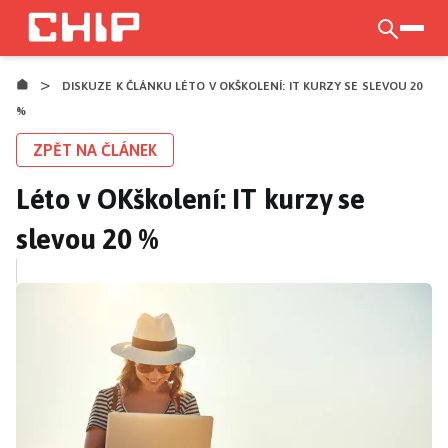
Přejít
k
otevří
hlavnímu
>
obsahu
DISKUZE K ČLÁNKU LÉTO V OKŠKOLENÍ: IT KURZY SE SLEVOU 20
%
ZPĚT NA ČLÁNEK
Léto v OKškolení: IT kurzy se
slevou 20 %