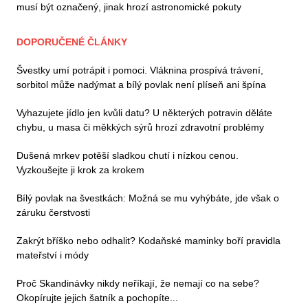
musí být označený, jinak hrozí astronomické pokuty
DOPORUČENÉ ČLÁNKY
Švestky umí potrápit i pomoci. Vláknina prospívá trávení,
sorbitol může nadýmat a bílý povlak není plíseň ani špína
Vyhazujete jídlo jen kvůli datu? U některých potravin děláte
chybu, u masa či měkkých sýrů hrozí zdravotní problémy
Dušená mrkev potěší sladkou chutí i nízkou cenou.
Vyzkoušejte ji krok za krokem
Bílý povlak na švestkách: Možná se mu vyhýbáte, jde však o
záruku čerstvosti
Zakrýt bříško nebo odhalit? Kodaňské maminky boří pravidla
mateřství i módy
Proč Skandinávky nikdy neříkají, že nemají co na sebe?
Okopírujte jejich šatník a pochopíte...