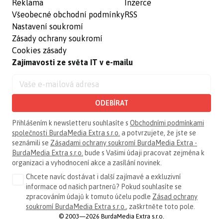
Reklama
Inzerce
Všeobecné obchodní podmínky
RSS
Nastavení soukromí
Zásady ochrany soukromí
Cookies zásady
Zajímavosti ze světa IT v e-mailu
ODEBÍRAT
Přihlášením k newsletteru souhlasíte s
Obchodními podmínkami
společnosti BurdaMedia Extra s.r.o.
a potvrzujete, že jste se
seznámili se
Zásadami ochrany soukromí BurdaMedia Extra -
BurdaMedia Extra s.r.o.
bude s Vašimi údaji pracovat zejména k
organizaci a vyhodnocení akce a zasílání novinek.
Chcete navíc dostávat i další zajímavé a exkluzivní
informace od našich partnerů? Pokud souhlasíte se
zpracováním údajů k tomuto účelu podle
Zásad ochrany
soukromí BurdaMedia Extra s.r.o.
, zaškrtněte toto pole.
© 2003—2026 BurdaMedia Extra s.r.o.