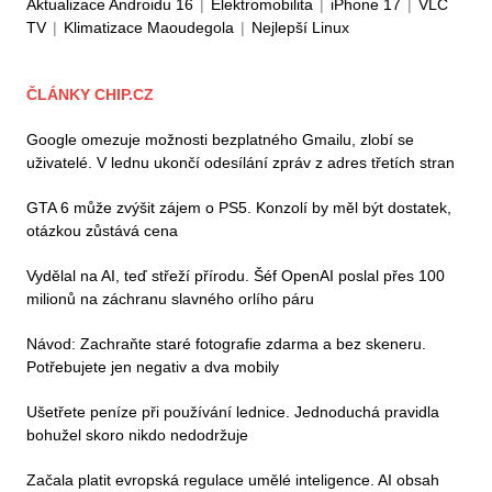
Aktualizace Androidu 16
|
Elektromobilita
|
iPhone 17
|
VLC
TV
|
Klimatizace Maoudegola
|
Nejlepší Linux
ČLÁNKY CHIP.CZ
Google omezuje možnosti bezplatného Gmailu, zlobí se
uživatelé. V lednu ukončí odesílání zpráv z adres třetích stran
GTA 6 může zvýšit zájem o PS5. Konzolí by měl být dostatek,
otázkou zůstává cena
Vydělal na AI, teď střeží přírodu. Šéf OpenAI poslal přes 100
milionů na záchranu slavného orlího páru
Návod: Zachraňte staré fotografie zdarma a bez skeneru.
Potřebujete jen negativ a dva mobily
Ušetřete peníze při používání lednice. Jednoduchá pravidla
bohužel skoro nikdo nedodržuje
Začala platit evropská regulace umělé inteligence. AI obsah