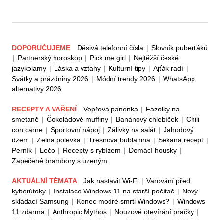
DOPORUČUJEME
Děsivá telefonní čísla
|
Slovník puberťáků
|
Partnerský horoskop
|
Pick me girl
|
Nejtěžší české
jazykolamy
|
Láska a vztahy
|
Kulturní tipy
|
Ajťák radí
|
Svátky a prázdniny 2026
|
Módní trendy 2026
|
WhatsApp
alternativy 2026
RECEPTY A VAŘENÍ
Vepřová panenka
|
Fazolky na
smetaně
|
Čokoládové muffiny
|
Banánový chlebíček
|
Chili
con carne
|
Sportovní nápoj
|
Zálivky na salát
|
Jahodový
džem
|
Zelná polévka
|
Třešňová bublanina
|
Sekaná recept
|
Perník
|
Lečo
|
Recepty s rybízem
|
Domácí housky
|
Zapečené brambory s uzeným
AKTUÁLNÍ TÉMATA
Jak nastavit Wi-Fi
|
Varování před
kyberútoky
|
Instalace Windows 11 na starší počítač
|
Nový
skládací Samsung
|
Konec modré smrti Windows?
|
Windows
11 zdarma
|
Anthropic Mythos
|
Nouzové otevírání pračky
|