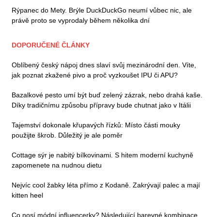
Rýpanec do Mety. Brýle DuckDuckGo neumí vůbec nic, ale
právě proto se vyprodaly během několika dní
DOPORUČENÉ ČLÁNKY
Oblíbený český nápoj dnes slaví svůj mezinárodní den. Víte,
jak poznat zkažené pivo a proč vyzkoušet IPU či APU?
Bazalkové pesto umí být buď zelený zázrak, nebo drahá kaše.
Díky tradičnímu způsobu přípravy bude chutnat jako v Itálii
Tajemství dokonale křupavých řízků: Místo části mouky
použijte škrob. Důležitý je ale poměr
Cottage sýr je nabitý bílkovinami. S hitem moderní kuchyně
zapomenete na nudnou dietu
Nejvíc cool žabky léta přímo z Kodaně. Zakrývají palec a mají
kitten heel
Co nosí módní influencerky? Následující barevné kombinace