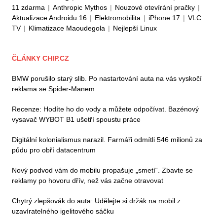
11 zdarma
|
Anthropic Mythos
|
Nouzové otevírání pračky
|
Aktualizace Androidu 16
|
Elektromobilita
|
iPhone 17
|
VLC
TV
|
Klimatizace Maoudegola
|
Nejlepší Linux
ČLÁNKY CHIP.CZ
BMW porušilo starý slib. Po nastartování auta na vás vyskočí
reklama se Spider-Manem
Recenze: Hodíte ho do vody a můžete odpočívat. Bazénový
vysavač WYBOT B1 ušetří spoustu práce
Digitální kolonialismus narazil. Farmáři odmítli 546 milionů za
půdu pro obří datacentrum
Nový podvod vám do mobilu propašuje „smetí“. Zbavte se
reklamy po hovoru dřív, než vás začne otravovat
Chytrý zlepšovák do auta: Udělejte si držák na mobil z
uzavíratelného igelitového sáčku