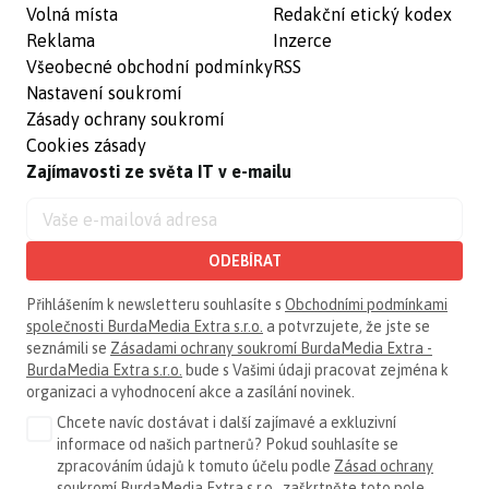
Volná místa
Redakční etický kodex
Reklama
Inzerce
Všeobecné obchodní podmínky
RSS
Nastavení soukromí
Zásady ochrany soukromí
Cookies zásady
Zajímavosti ze světa IT v e-mailu
ODEBÍRAT
Přihlášením k newsletteru souhlasíte s
Obchodními podmínkami
společnosti BurdaMedia Extra s.r.o.
a potvrzujete, že jste se
seznámili se
Zásadami ochrany soukromí BurdaMedia Extra -
BurdaMedia Extra s.r.o.
bude s Vašimi údaji pracovat zejména k
organizaci a vyhodnocení akce a zasílání novinek.
Chcete navíc dostávat i další zajímavé a exkluzivní
informace od našich partnerů? Pokud souhlasíte se
zpracováním údajů k tomuto účelu podle
Zásad ochrany
soukromí BurdaMedia Extra s.r.o.
, zaškrtněte toto pole.