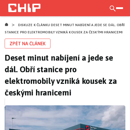
Přejít
k
otevří
hlavnímu
>
obsahu
DISKUZE K ČLÁNKU DESET MINUT NABÍJENÍ A JEDE SE DÁL. OBŘÍ
STANICE PRO ELEKTROMOBILY VZNIKÁ KOUSEK ZA ČESKÝMI HRANICEMI
ZPĚT NA ČLÁNEK
Deset minut nabíjení a jede se
dál. Obří stanice pro
elektromobily vzniká kousek za
českými hranicemi