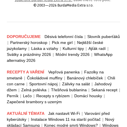
© 2003—2026 BurdaMedia Extra s.r.o.
DOPORUČUJEME
Děsivá telefonní čísla
|
Slovník puberťáků
|
Partnerský horoskop
|
Pick me girl
|
Nejtěžší české
jazykolamy
|
Láska a vztahy
|
Kulturní tipy
|
Ajťák radí
|
Svátky a prázdniny 2026
|
Módní trendy 2026
|
WhatsApp
alternativy 2026
RECEPTY A VAŘENÍ
Vepřová panenka
|
Fazolky na
smetaně
|
Čokoládové muffiny
|
Banánový chlebíček
|
Chili
con carne
|
Sportovní nápoj
|
Zálivky na salát
|
Jahodový
džem
|
Zelná polévka
|
Třešňová bublanina
|
Sekaná recept
|
Perník
|
Lečo
|
Recepty s rybízem
|
Domácí housky
|
Zapečené brambory s uzeným
AKTUÁLNÍ TÉMATA
Jak nastavit Wi-Fi
|
Varování před
kyberútoky
|
Instalace Windows 11 na starší počítač
|
Nový
skládací Samsung
|
Konec modré smrti Windows?
|
Windows