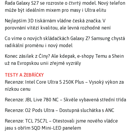
Řada Galaxy S27 se rozroste o čtvrtý model. Nový telefon
může být ideálním mixem pro masy i Ultra elitu
Nejlepším 3D tiskárnám vládne česká značka. V
porovnání vítězí kvalitou, ale levná rozhodně není
Co víme o nových skládačkách Galaxy Z? Samsung chystá
radikální proměnu i nový model
Konec zásilek z Číny? Ale kdepak, e-shopy Temu a Shein
už na Evropskou unii zřejmě vyzrály
TESTY A ŽEBŘÍČKY
Recenze: Intel Core Ultra 5 250K Plus – Vysoký výkon za
nízkou cenu
Recenze: JBL Live 780 NC – Skvěle vybavená střední třída
Recenze: O2 Pods Ultra – Dostupná sluchátka s ANC
Recenze: TCL 75C7L – Otestovali jsme nového vládce
jasu s obřím SQD Mini-LED panelem