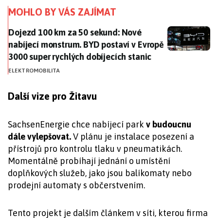
MOHLO BY VÁS ZAJÍMAT
Dojezd 100 km za 50 sekund: Nové nabíjecí monstrum.
Dojezd 100 km za 50 sekund: Nové
nabíjecí monstrum. BYD postaví v Evropě
3000 super rychlých dobíjecích stanic
ELEKTROMOBILITA
Další vize pro Žitavu
SachsenEnergie chce nabíjecí park
v budoucnu
dále vylepšovat.
V plánu je instalace posezení a
přístrojů pro kontrolu tlaku v pneumatikách.
Momentálně probíhají jednání o umístění
doplňkových služeb, jako jsou balíkomaty nebo
prodejní automaty s občerstvením.
Tento projekt je dalším článkem v síti, kterou firma