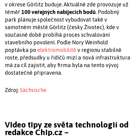
v okrese Görlitz buduje. Aktuálně zde provozuje už
téměř
100 veřejných nabíjecích bodů
. Podobný
park plánuje společnost vybudovat také v
samotném městě Görlitz (česky Životec), kde v
současné době probíhá proces schvalování
stavebního povolení. Podle Nory Weinhold
poptávka po
elektromobilitě
v regionu stabilně
roste, předsudky u řidičů mizí a nová infrastruktura
má za cíl zajistit, aby firma byla na tento vývoj
dostatečně připravena.
Zdroj:
Sächsische
Video tipy ze světa technologií od
redakce Chip.cz –