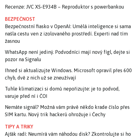
Recenze: JVC XS-E934B – Reproduktor s powerbankou
BEZPEČNOST
Bezpečnostní fiasko v OpenAI: Umělá inteligence si sama
našla cestu ven z izolovaného prostředí. Experti nad tím
žasnou
WhatsApp není jediný. Podvodníci mají nový fígl, dejte si
pozor na Signalu
Ihned si aktualizujte Windows. Microsoft opravil přes 600
chyb, dvě z nich už se zneužívají
Tuhle klimatizaci si domů nepořizujte: je to podvod,
varuje před ní i ČOI
Nemáte signál? Možná vám právě někdo krade číslo přes
SIM kartu. Nový trik hackerů ohrožuje i Čechy
TIPY A TRIKY
Ajťák radí: Neumírá vám náhodou disk? Zkontrolujte si ho