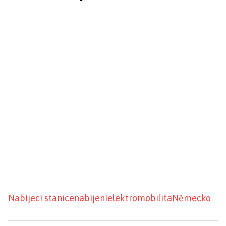
Nabíjecí stanice
nabíjení
elektromobilita
Německo