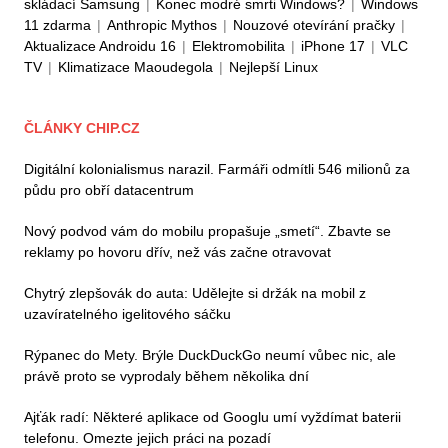
skládací Samsung
|
Konec modré smrti Windows?
|
Windows
11 zdarma
|
Anthropic Mythos
|
Nouzové otevírání pračky
|
Aktualizace Androidu 16
|
Elektromobilita
|
iPhone 17
|
VLC
TV
|
Klimatizace Maoudegola
|
Nejlepší Linux
ČLÁNKY CHIP.CZ
Digitální kolonialismus narazil. Farmáři odmítli 546 milionů za
půdu pro obří datacentrum
Nový podvod vám do mobilu propašuje „smetí“. Zbavte se
reklamy po hovoru dřív, než vás začne otravovat
Chytrý zlepšovák do auta: Udělejte si držák na mobil z
uzavíratelného igelitového sáčku
Rýpanec do Mety. Brýle DuckDuckGo neumí vůbec nic, ale
právě proto se vyprodaly během několika dní
Ajťák radí: Některé aplikace od Googlu umí vyždímat baterii
telefonu. Omezte jejich práci na pozadí