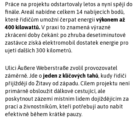
Práce na projektu odstartovaly letos a nyní spějí do
finále. Areál nabídne celkem 14 nabíjecích bodů,
které řidičům umožní čerpat energii
výkonem až
400 kilowattů.
V praxi to znamená výrazné
zkrácení doby čekání: po zhruba desetiminutové
zastávce získá elektromobil dostatek energie pro
ujetí dalších 300 kilometrů.
Ulici Äußere Weberstraße zvolil provozovatel
záměrně. Jde o
jeden z klíčových tahů
, kudy řidiči
přijíždějí do Žitavy od západu. Cílem projektu není
primárně obsloužit dálkové cestující, ale
poskytnout zázemí místním lidem dojíždějícím za
prací a živnostníkům, kteří potřebují auto nabít
efektivně během krátké pauzy.