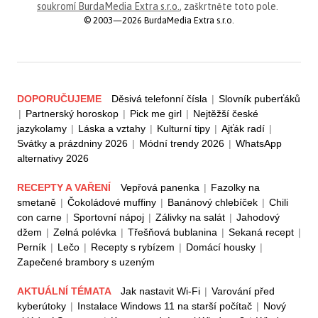
soukromí BurdaMedia Extra s.r.o.
, zaškrtněte toto pole.
© 2003—2026 BurdaMedia Extra s.r.o.
DOPORUČUJEME
Děsivá telefonní čísla
|
Slovník puberťáků
|
Partnerský horoskop
|
Pick me girl
|
Nejtěžší české
jazykolamy
|
Láska a vztahy
|
Kulturní tipy
|
Ajťák radí
|
Svátky a prázdniny 2026
|
Módní trendy 2026
|
WhatsApp
alternativy 2026
RECEPTY A VAŘENÍ
Vepřová panenka
|
Fazolky na
smetaně
|
Čokoládové muffiny
|
Banánový chlebíček
|
Chili
con carne
|
Sportovní nápoj
|
Zálivky na salát
|
Jahodový
džem
|
Zelná polévka
|
Třešňová bublanina
|
Sekaná recept
|
Perník
|
Lečo
|
Recepty s rybízem
|
Domácí housky
|
Zapečené brambory s uzeným
AKTUÁLNÍ TÉMATA
Jak nastavit Wi-Fi
|
Varování před
kyberútoky
|
Instalace Windows 11 na starší počítač
|
Nový