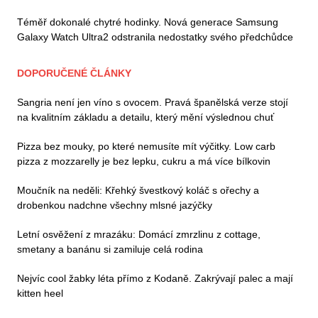
Téměř dokonalé chytré hodinky. Nová generace Samsung
Galaxy Watch Ultra2 odstranila nedostatky svého předchůdce
DOPORUČENÉ ČLÁNKY
Sangria není jen víno s ovocem. Pravá španělská verze stojí
na kvalitním základu a detailu, který mění výslednou chuť
Pizza bez mouky, po které nemusíte mít výčitky. Low carb
pizza z mozzarelly je bez lepku, cukru a má více bílkovin
Moučník na neděli: Křehký švestkový koláč s ořechy a
drobenkou nadchne všechny mlsné jazýčky
Letní osvěžení z mrazáku: Domácí zmrzlinu z cottage,
smetany a banánu si zamiluje celá rodina
Nejvíc cool žabky léta přímo z Kodaně. Zakrývají palec a mají
kitten heel