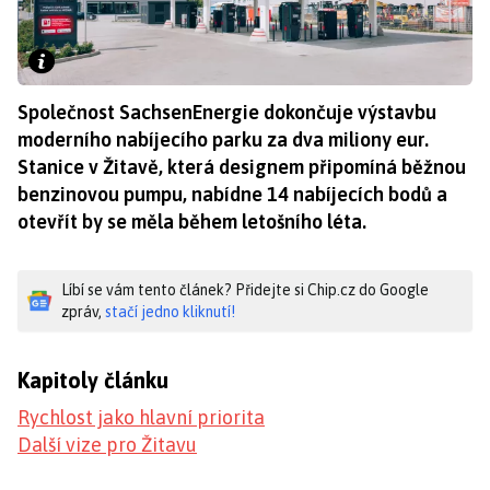
Společnost SachsenEnergie dokončuje výstavbu
moderního nabíjecího parku za dva miliony eur.
Stanice v Žitavě, která designem připomíná běžnou
benzinovou pumpu, nabídne 14 nabíjecích bodů a
otevřít by se měla během letošního léta.
Líbí se vám tento článek? Přidejte si Chip.cz do Google
zpráv,
stačí jedno kliknutí!
Kapitoly článku
Rychlost jako hlavní priorita
Další vize pro Žitavu