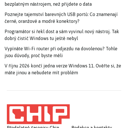
bezplatným nástrojem, než přijdete o data
Poznejte tajemství barevných USB portů: Co znamenají
černé, oranžové a modré konektory?
Programátor si řekl dost a sám vyvinul nový nástroj. Tak
dobrý čistič Windows tu ještě nebyl
Vypínáte Wi-Fi router při odjezdu na dovolenou? Tohle
jsou důvody, proč byste měli
V říjnu 2026 končí jedna verze Windows 11. Ověřte si, že
máte jinou a nebudete mít problém
Předplatné časopisu Chip
Redakce a kontakty