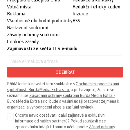
Volná místa
Redakční etický kodex
Reklama
Inzerce
Všeobecné obchodní podmínky
RSS
Nastavení soukromí
Zásady ochrany soukromí
Cookies zásady
Zajímavosti ze světa IT v e-mailu
ODEBÍRAT
Přihlášením k newsletteru souhlasíte s
Obchodními podmínkami
společnosti BurdaMedia Extra s.r.o.
a potvrzujete, že jste se
seznámili se
Zásadami ochrany soukromí BurdaMedia Extra -
BurdaMedia Extra s.r.o.
bude s Vašimi údaji pracovat zejména k
organizaci a vyhodnocení akce a zasílání novinek.
Chcete navíc dostávat i další zajímavé a exkluzivní
informace od našich partnerů? Pokud souhlasíte se
zpracováním údajů k tomuto účelu podle
Zásad ochrany