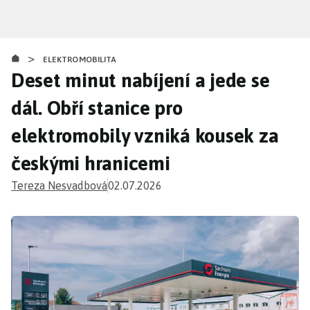
Přejít
k
hlavnímu
>
obsahu
ELEKTROMOBILITA
Deset minut nabíjení a jede se
dál. Obří stanice pro
elektromobily vzniká kousek za
českými hranicemi
Tereza Nesvadbová
02.07.2026