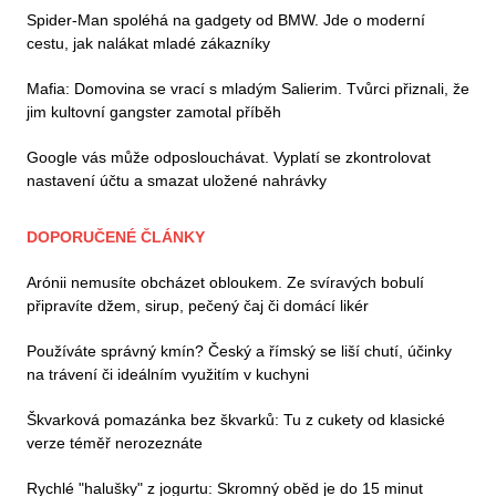
Spider-Man spoléhá na gadgety od BMW. Jde o moderní
cestu, jak nalákat mladé zákazníky
Mafia: Domovina se vrací s mladým Salierim. Tvůrci přiznali, že
jim kultovní gangster zamotal příběh
Google vás může odposlouchávat. Vyplatí se zkontrolovat
nastavení účtu a smazat uložené nahrávky
DOPORUČENÉ ČLÁNKY
Arónii nemusíte obcházet obloukem. Ze svíravých bobulí
připravíte džem, sirup, pečený čaj či domácí likér
Používáte správný kmín? Český a římský se liší chutí, účinky
na trávení či ideálním využitím v kuchyni
Škvarková pomazánka bez škvarků: Tu z cukety od klasické
verze téměř nerozeznáte
Rychlé "halušky" z jogurtu: Skromný oběd je do 15 minut