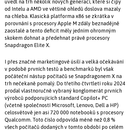
uvedl na trh několik nových generací, které si čipy
od Intelu a AMD ve většině ohledů doslova mazaly
na chleba. Klasická platforma x86 se zkrátka v
porovnání s procesory Apple M zdály beznadějně
zaostalé a tento deficit měly jedním ohromným
skokem dohnat a předehnat právě procesory
Snapdragon Elite X.
I přes značné marketingové úsilí a velká očekávání
v podobě prvních testů a benchmarků byl však
počáteční nástup počítačů se Snapdragonem X na
trh nečekaně pomalý. Do třetího čtvrtletí roku 2024
prodal vlastnoručně vybraný konglomerát prvních
výrobců podporujících standard Copilot+ PC
(včetně společností Microsoft, Lenovo, Dell a HP)
celosvětově jen asi 720 000 notebooků s procesory
Qualcomm. Toto číslo odpovídá méně než 0,8 %
všech počítačů dodaných v tomto období po celém