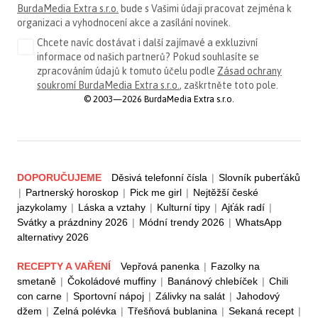
BurdaMedia Extra s.r.o.
bude s Vašimi údaji pracovat zejména k
organizaci a vyhodnocení akce a zasílání novinek.
Chcete navíc dostávat i další zajímavé a exkluzivní
informace od našich partnerů? Pokud souhlasíte se
zpracováním údajů k tomuto účelu podle
Zásad ochrany
soukromí BurdaMedia Extra s.r.o.
, zaškrtněte toto pole.
© 2003—2026 BurdaMedia Extra s.r.o.
DOPORUČUJEME
Děsivá telefonní čísla
|
Slovník puberťáků
|
Partnerský horoskop
|
Pick me girl
|
Nejtěžší české
jazykolamy
|
Láska a vztahy
|
Kulturní tipy
|
Ajťák radí
|
Svátky a prázdniny 2026
|
Módní trendy 2026
|
WhatsApp
alternativy 2026
RECEPTY A VAŘENÍ
Vepřová panenka
|
Fazolky na
smetaně
|
Čokoládové muffiny
|
Banánový chlebíček
|
Chili
con carne
|
Sportovní nápoj
|
Zálivky na salát
|
Jahodový
džem
|
Zelná polévka
|
Třešňová bublanina
|
Sekaná recept
|