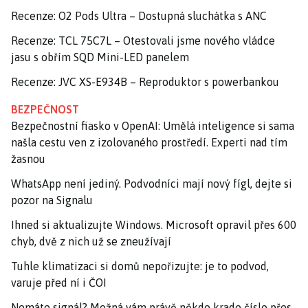
Recenze: O2 Pods Ultra – Dostupná sluchátka s ANC
Recenze: TCL 75C7L – Otestovali jsme nového vládce
jasu s obřím SQD Mini-LED panelem
Recenze: JVC XS-E934B – Reproduktor s powerbankou
BEZPEČNOST
Bezpečnostní fiasko v OpenAI: Umělá inteligence si sama
našla cestu ven z izolovaného prostředí. Experti nad tím
žasnou
WhatsApp není jediný. Podvodníci mají nový fígl, dejte si
pozor na Signalu
Ihned si aktualizujte Windows. Microsoft opravil přes 600
chyb, dvě z nich už se zneužívají
Tuhle klimatizaci si domů nepořizujte: je to podvod,
varuje před ní i ČOI
Nemáte signál? Možná vám právě někdo krade číslo přes