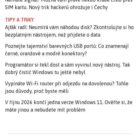
SIM kartu. Nový trik hackerů ohrožuje i Čechy
TIPY A TRIKY
Ajťák radí: Neumírá vám náhodou disk? Zkontrolujte si ho
bezplatným nástrojem, než přijdete o data
Poznejte tajemství barevných USB portů: Co znamenají
černé, oranžové a modré konektory?
Programátor si řekl dost a sám vyvinul nový nástroj. Tak
dobrý čistič Windows tu ještě nebyl
Vypínáte Wi-Fi router při odjezdu na dovolenou? Tohle
jsou důvody, proč byste měli
V říjnu 2026 končí jedna verze Windows 11. Ověřte si, že
máte jinou a nebudete mít problém