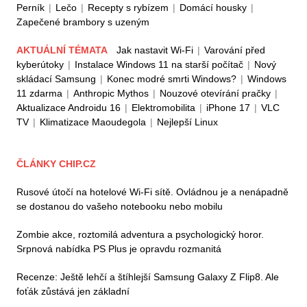
Perník
|
Lečo
|
Recepty s rybízem
|
Domácí housky
|
Zapečené brambory s uzeným
AKTUÁLNÍ TÉMATA
Jak nastavit Wi-Fi
|
Varování před
kyberútoky
|
Instalace Windows 11 na starší počítač
|
Nový
skládací Samsung
|
Konec modré smrti Windows?
|
Windows
11 zdarma
|
Anthropic Mythos
|
Nouzové otevírání pračky
|
Aktualizace Androidu 16
|
Elektromobilita
|
iPhone 17
|
VLC
TV
|
Klimatizace Maoudegola
|
Nejlepší Linux
ČLÁNKY CHIP.CZ
Rusové útočí na hotelové Wi-Fi sítě. Ovládnou je a nenápadně
se dostanou do vašeho notebooku nebo mobilu
Zombie akce, roztomilá adventura a psychologický horor.
Srpnová nabídka PS Plus je opravdu rozmanitá
Recenze: Ještě lehčí a štíhlejší Samsung Galaxy Z Flip8. Ale
foťák zůstává jen základní