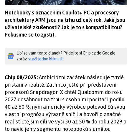
Notebooky s označením Copilot+ PC a procesory
architektury ARM jsou na trhu už celý rok. Jaké jsou
uživatelské zkušenosti? Jak je to s kompatibilitou?
Pokusíme se to zjistit.
Líbí se vám tento článek? Přidejte si Chip.cz do Google
zpráv,
stačí jedno kliknutí!
Chip 08/2025:
Ambiciózní začátek následuje tvrdé
přistání v realitě. Zatímco ještě při představení
procesorů Snapdragon X chtěl Qualcomm do roku
2027 dosáhnout na trhu s osobními počítači podílu
40 až 60 %, nyní americký výrobce polovodičů svou
vlastní prognózu výrazně snížil a hovoří o značně
realističtějším cíli ve výši 30 až 50 % do roku 2029 a
to navíc jen v segmentu notebooků s umělou