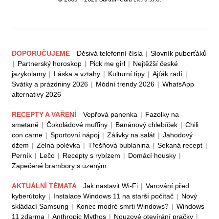
DOPORUČUJEME
Děsivá telefonní čísla
|
Slovník puberťáků
|
Partnerský horoskop
|
Pick me girl
|
Nejtěžší české
jazykolamy
|
Láska a vztahy
|
Kulturní tipy
|
Ajťák radí
|
Svátky a prázdniny 2026
|
Módní trendy 2026
|
WhatsApp
alternativy 2026
RECEPTY A VAŘENÍ
Vepřová panenka
|
Fazolky na
smetaně
|
Čokoládové muffiny
|
Banánový chlebíček
|
Chili
con carne
|
Sportovní nápoj
|
Zálivky na salát
|
Jahodový
džem
|
Zelná polévka
|
Třešňová bublanina
|
Sekaná recept
|
Perník
|
Lečo
|
Recepty s rybízem
|
Domácí housky
|
Zapečené brambory s uzeným
AKTUÁLNÍ TÉMATA
Jak nastavit Wi-Fi
|
Varování před
kyberútoky
|
Instalace Windows 11 na starší počítač
|
Nový
skládací Samsung
|
Konec modré smrti Windows?
|
Windows
11 zdarma
|
Anthropic Mythos
|
Nouzové otevírání pračky
|