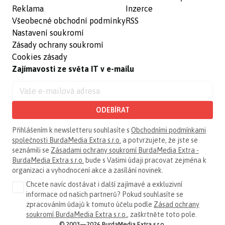
Reklama
Inzerce
Všeobecné obchodní podmínky
RSS
Nastavení soukromí
Zásady ochrany soukromí
Cookies zásady
Zajímavosti ze světa IT v e-mailu
ODEBÍRAT
Přihlášením k newsletteru souhlasíte s
Obchodními podmínkami
společnosti BurdaMedia Extra s.r.o.
a potvrzujete, že jste se
seznámili se
Zásadami ochrany soukromí BurdaMedia Extra -
BurdaMedia Extra s.r.o.
bude s Vašimi údaji pracovat zejména k
organizaci a vyhodnocení akce a zasílání novinek.
Chcete navíc dostávat i další zajímavé a exkluzivní
informace od našich partnerů? Pokud souhlasíte se
zpracováním údajů k tomuto účelu podle
Zásad ochrany
soukromí BurdaMedia Extra s.r.o.
, zaškrtněte toto pole.
© 2003—2026 BurdaMedia Extra s.r.o.