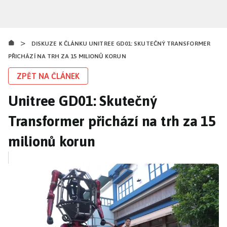
Přejít
k
hlavnímu
>
obsahu
DISKUZE K ČLÁNKU UNITREE GD01: SKUTEČNÝ TRANSFORMER
PŘICHÁZÍ NA TRH ZA 15 MILIONŮ KORUN
ZPĚT NA ČLÁNEK
Unitree GD01: Skutečný
Transformer přichází na trh za 15
milionů korun