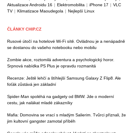
Aktualizace Androidu 16
|
Elektromobilita
|
iPhone 17
|
VLC
TV
|
Klimatizace Maoudegola
|
Nejlepší Linux
ČLÁNKY CHIP.CZ
Rusové útočí na hotelové Wi-Fi sítě. Ovládnou je a nenápadně
se dostanou do vašeho notebooku nebo mobilu
Zombie akce, roztomilá adventura a psychologický horor.
Srpnová nabídka PS Plus je opravdu rozmanitá
Recenze: Ještě lehčí a štíhlejší Samsung Galaxy Z Flip8. Ale
foťák zůstává jen základní
Spider-Man spoléhá na gadgety od BMW. Jde o moderní
cestu, jak nalákat mladé zákazníky
Mafia: Domovina se vrací s mladým Salierim. Tvůrci přiznali, že
jim kultovní gangster zamotal příběh