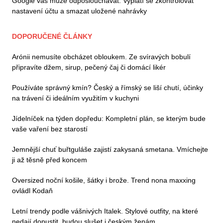
Google vás může odposlouchávat. Vyplatí se zkontrolovat
nastavení účtu a smazat uložené nahrávky
DOPORUČENÉ ČLÁNKY
Arónii nemusíte obcházet obloukem. Ze svíravých bobulí
připravíte džem, sirup, pečený čaj či domácí likér
Používáte správný kmín? Český a římský se liší chutí, účinky
na trávení či ideálním využitím v kuchyni
Jídelníček na týden dopředu: Kompletní plán, se kterým bude
vaše vaření bez starostí
Jemnější chuť buřtguláše zajistí zakysaná smetana. Vmíchejte
ji až těsně před koncem
Oversized noční košile, šátky i brože. Trend nona maxxing
ovládl Kodaň
Letní trendy podle vášnivých Italek. Stylové outfity, na které
nedají dopustit, budou slušet i českým ženám