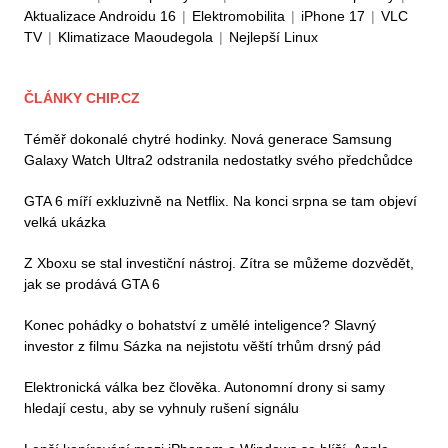
Aktualizace Androidu 16
|
Elektromobilita
|
iPhone 17
|
VLC
TV
|
Klimatizace Maoudegola
|
Nejlepší Linux
ČLÁNKY CHIP.CZ
Téměř dokonalé chytré hodinky. Nová generace Samsung
Galaxy Watch Ultra2 odstranila nedostatky svého předchůdce
GTA 6 míří exkluzivně na Netflix. Na konci srpna se tam objeví
velká ukázka
Z Xboxu se stal investiční nástroj. Zítra se můžeme dozvědět,
jak se prodává GTA 6
Konec pohádky o bohatství z umělé inteligence? Slavný
investor z filmu Sázka na nejistotu věští trhům drsný pád
Elektronická válka bez člověka. Autonomní drony si samy
hledají cestu, aby se vyhnuly rušení signálu