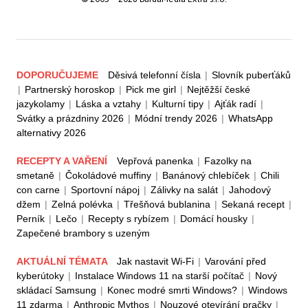
DOPORUČUJEME
Děsivá telefonní čísla
|
Slovník puberťáků
|
Partnerský horoskop
|
Pick me girl
|
Nejtěžší české
jazykolamy
|
Láska a vztahy
|
Kulturní tipy
|
Ajťák radí
|
Svátky a prázdniny 2026
|
Módní trendy 2026
|
WhatsApp
alternativy 2026
RECEPTY A VAŘENÍ
Vepřová panenka
|
Fazolky na
smetaně
|
Čokoládové muffiny
|
Banánový chlebíček
|
Chili
con carne
|
Sportovní nápoj
|
Zálivky na salát
|
Jahodový
džem
|
Zelná polévka
|
Třešňová bublanina
|
Sekaná recept
|
Perník
|
Lečo
|
Recepty s rybízem
|
Domácí housky
|
Zapečené brambory s uzeným
AKTUÁLNÍ TÉMATA
Jak nastavit Wi-Fi
|
Varování před
kyberútoky
|
Instalace Windows 11 na starší počítač
|
Nový
skládací Samsung
|
Konec modré smrti Windows?
|
Windows
11 zdarma
|
Anthropic Mythos
|
Nouzové otevírání pračky
|