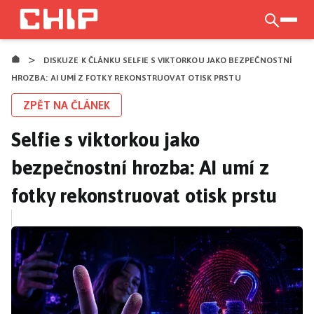
Přejít
k
otevří
hlavnímu
>
obsahu
DISKUZE K ČLÁNKU SELFIE S VIKTORKOU JAKO BEZPEČNOSTNÍ
HROZBA: AI UMÍ Z FOTKY REKONSTRUOVAT OTISK PRSTU
ZPĚT NA ČLÁNEK
Selfie s viktorkou jako
bezpečnostní hrozba: AI umí z
fotky rekonstruovat otisk prstu