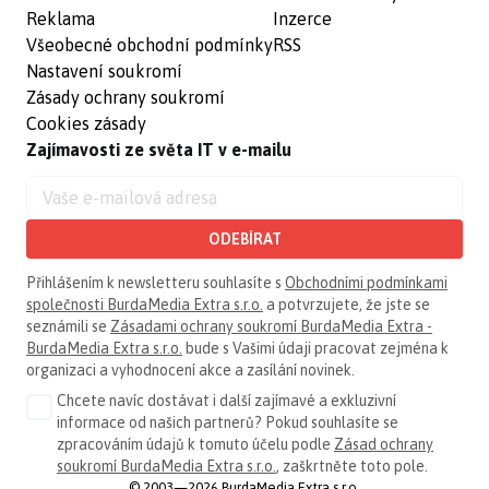
Reklama
Inzerce
Všeobecné obchodní podmínky
RSS
Nastavení soukromí
Zásady ochrany soukromí
Cookies zásady
Zajímavosti ze světa IT v e-mailu
ODEBÍRAT
Přihlášením k newsletteru souhlasíte s
Obchodními podmínkami
společnosti BurdaMedia Extra s.r.o.
a potvrzujete, že jste se
seznámili se
Zásadami ochrany soukromí BurdaMedia Extra -
BurdaMedia Extra s.r.o.
bude s Vašimi údaji pracovat zejména k
organizaci a vyhodnocení akce a zasílání novinek.
Chcete navíc dostávat i další zajímavé a exkluzivní
informace od našich partnerů? Pokud souhlasíte se
zpracováním údajů k tomuto účelu podle
Zásad ochrany
soukromí BurdaMedia Extra s.r.o.
, zaškrtněte toto pole.
© 2003—2026 BurdaMedia Extra s.r.o.