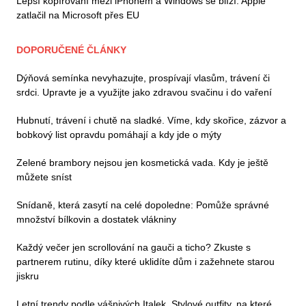
Lepší kopírování mezi iPhonem a Windows se blíží. Apple
zatlačil na Microsoft přes EU
DOPORUČENÉ ČLÁNKY
Dýňová semínka nevyhazujte, prospívají vlasům, trávení či
srdci. Upravte je a využijte jako zdravou svačinu i do vaření
Hubnutí, trávení i chutě na sladké. Víme, kdy skořice, zázvor a
bobkový list opravdu pomáhají a kdy jde o mýty
Zelené brambory nejsou jen kosmetická vada. Kdy je ještě
můžete sníst
Snídaně, která zasytí na celé dopoledne: Pomůže správné
množství bílkovin a dostatek vlákniny
Každý večer jen scrollování na gauči a ticho? Zkuste s
partnerem rutinu, díky které uklidíte dům i zažehnete starou
jiskru
Letní trendy podle vášnivých Italek. Stylové outfity, na které