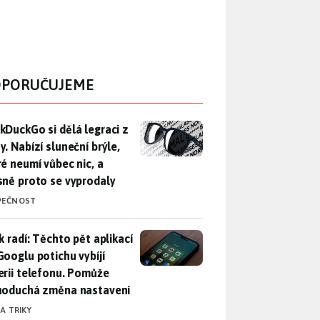
PORUČUJEME
DuckGo si dělá legraci z Mety. Nabízí sluneční brýle, které n
kDuckGo si dělá legraci z
. Nabízí sluneční brýle,
ré neumí vůbec nic, a
sně proto se vyprodaly
PEČNOST
ák radí: Těchto pět aplikací od Googlu potichu vybíjí baterii
k radí: Těchto pět aplikací
Googlu potichu vybíjí
erii telefonu. Pomůže
noduchá změna nastavení
 A TRIKY