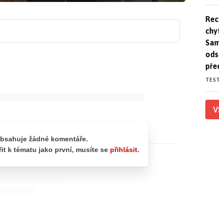
Rec
Rec
chy
Sam
ods
pře
TES
V