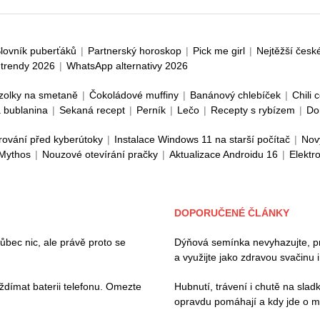
lovník puberťáků
|
Partnerský horoskop
|
Pick me girl
|
Nejtěžší česk
trendy 2026
|
WhatsApp alternativy 2026
zolky na smetaně
|
Čokoládové muffiny
|
Banánový chlebíček
|
Chili 
 bublanina
|
Sekaná recept
|
Perník
|
Lečo
|
Recepty s rybízem
|
Do
rování před kyberútoky
|
Instalace Windows 11 na starší počítač
|
Nov
 Mythos
|
Nouzové otevírání pračky
|
Aktualizace Androidu 16
|
Elektr
DOPORUČENÉ ČLÁNKY
ec nic, ale právě proto se
Dýňová semínka nevyhazujte, pros
a využijte jako zdravou svačinu 
ždímat baterii telefonu. Omezte
Hubnutí, trávení i chutě na slad
opravdu pomáhají a kdy jde o m