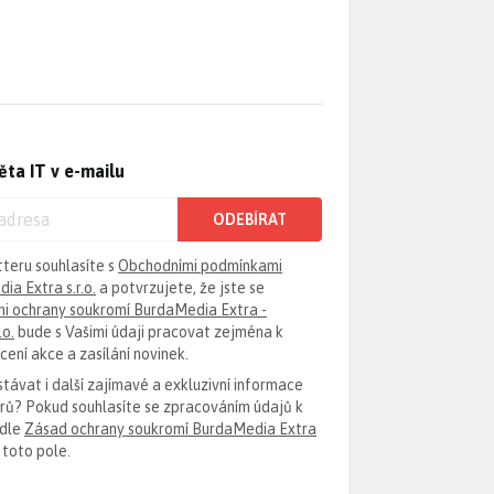
ěta IT v e-mailu
ODEBÍRAT
tteru souhlasíte s
Obchodními podmínkami
ia Extra s.r.o.
a potvrzujete, že jste se
i ochrany soukromí BurdaMedia Extra -
.o.
bude s Vašimi údaji pracovat zejména k
ení akce a zasílání novinek.
távat i další zajímavé a exkluzivní informace
erů? Pokud souhlasíte se zpracováním údajů k
odle
Zásad ochrany soukromí BurdaMedia Extra
 toto pole.