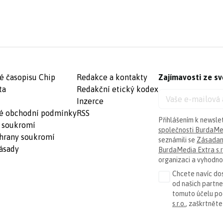
é časopisu Chip
Redakce a kontakty
Zajímavosti ze sv
ta
Redakční etický kodex
Inzerce
é obchodní podmínky
RSS
Přihlášením k newsle
 soukromí
společnosti BurdaMed
hrany soukromí
seznámili se
Zásadam
ásady
BurdaMedia Extra s.r
organizaci a vyhodnoc
Chcete navíc dos
od našich partn
tomuto účelu p
s.r.o.
, zaškrtněte