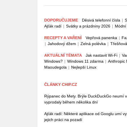
DOPORUČUJEME
Děsivá telefonní čísla
|
S
Ajťák radí
|
Svátky a prázdniny 2026
|
Módní 
RECEPTY A VAŘENÍ
Vepřová panenka
|
Fa
|
Jahodový džem
|
Zelná polévka
|
Třešňová
AKTUÁLNÍ TÉMATA
Jak nastavit Wi-Fi
|
Va
Windows?
|
Windows 11 zdarma
|
Anthropic
Maoudegola
|
Nejlepší Linux
ČLÁNKY CHIP.CZ
Rýpanec do Mety. Brýle DuckDuckGo neumí vůb
vyprodaly během několika dní
Ajťák radí: Některé aplikace od Googlu umí vy
jejich práci na pozadí