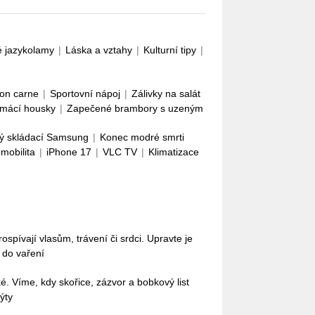
é jazykolamy
|
Láska a vztahy
|
Kulturní tipy
|
con carne
|
Sportovní nápoj
|
Zálivky na salát
mácí housky
|
Zapečené brambory s uzeným
ý skládací Samsung
|
Konec modré smrti
omobilita
|
iPhone 17
|
VLC TV
|
Klimatizace
pívají vlasům, trávení či srdci. Upravte je
i do vaření
ké. Víme, kdy skořice, zázvor a bobkový list
ýty