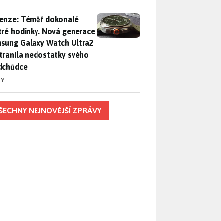
enze: Téměř dokonalé chytré hodinky. Nová generace Samsung
enze: Téměř dokonalé
tré hodinky. Nová generace
sung Galaxy Watch Ultra2
tranila nedostatky svého
dchůdce
TY
ŠECHNY NEJNOVĚJŠÍ ZPRÁVY