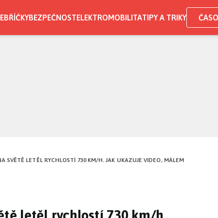
EBŘÍČKY
BEZPEČNOST
ELEKTROMOBILITA
TIPY A TRIKY
ČASO
A SVĚTĚ LETĚL RYCHLOSTÍ 730 KM/H. JAK UKAZUJE VIDEO, MÁLEM
ětě letěl rychlostí 730 km/h.