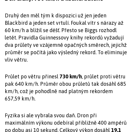
Druhý den měl tým k dispozici už jen jeden
Blackbird a jeden set vrtulí. Foukal vítr s nárazy až
60 km/h a blížil se déšť. Přesto se Biggs rozhodl
letět. Pravidla Guinnessovy knihy rekordů vyžadují
dva průlety ve vzájemně opačných směrech, jejichž
průměr se počítá jako výsledný rekord. To eliminuje
vliv větru.
Průlet po větru přinesl
730 km/h
, průlet proti větru
pak 640 km/h. Průměr obou průletů tak dosáhl 685
km/h, což je pohodlně nad platným rekordem
657,59 km/h.
Fyzika si ale vybrala svou daň. Dron při
maximálním výkonu odebíral přibližně 400 ampérů
po dobu asi 10 sekund. Celkový výkon dosáhl
19,1