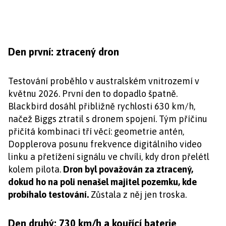
Den první: ztracený dron
Testování proběhlo v australském vnitrozemí v
květnu 2026. První den to dopadlo špatně.
Blackbird dosáhl přibližně rychlosti 630 km/h,
načež Biggs ztratil s dronem spojení. Tým příčinu
přičítá kombinaci tří věcí: geometrie antén,
Dopplerova posunu frekvence digitálního video
linku a přetížení signálu ve chvíli, kdy dron přelétl
kolem pilota.
Dron byl považován za ztracený,
dokud ho na poli nenašel majitel pozemku, kde
probíhalo testování.
Zůstala z něj jen troska.
Den druhý: 730 km/h a kouřící baterie