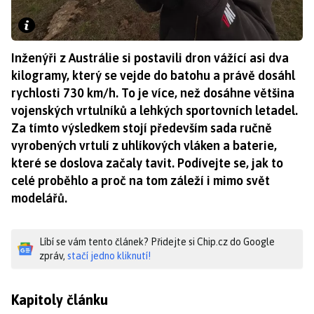
Inženýři z Austrálie si postavili dron vážící asi dva
kilogramy, který se vejde do batohu a právě dosáhl
rychlosti 730 km/h. To je více, než dosáhne většina
vojenských vrtulníků a lehkých sportovních letadel.
Za tímto výsledkem stojí především sada ručně
vyrobených vrtulí z uhlíkových vláken a baterie,
které se doslova začaly tavit. Podívejte se, jak to
celé proběhlo a proč na tom záleží i mimo svět
modelářů.
Líbí se vám tento článek? Přidejte si Chip.cz do Google
zpráv,
stačí jedno kliknutí!
Kapitoly článku