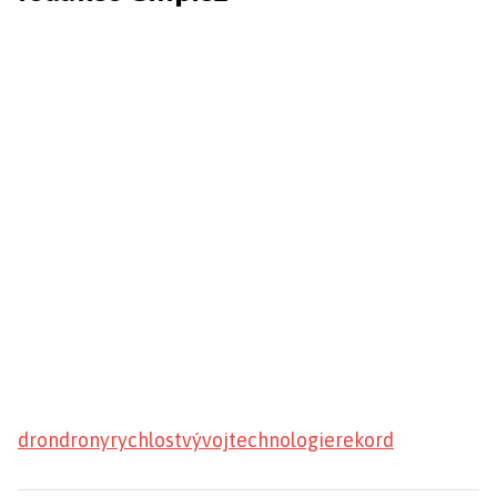
dron
drony
rychlost
vývoj
technologie
rekord