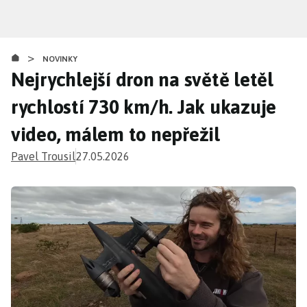
Přejít
k
hlavnímu
>
obsahu
NOVINKY
Nejrychlejší dron na světě letěl
rychlostí 730 km/h. Jak ukazuje
video, málem to nepřežil
Pavel Trousil
27.05.2026