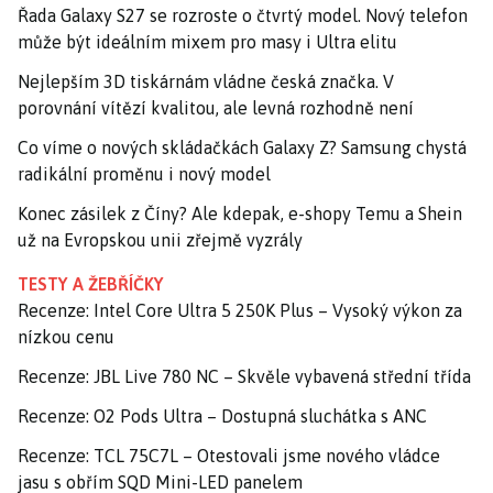
Řada Galaxy S27 se rozroste o čtvrtý model. Nový telefon
může být ideálním mixem pro masy i Ultra elitu
Nejlepším 3D tiskárnám vládne česká značka. V
porovnání vítězí kvalitou, ale levná rozhodně není
Co víme o nových skládačkách Galaxy Z? Samsung chystá
radikální proměnu i nový model
Konec zásilek z Číny? Ale kdepak, e-shopy Temu a Shein
už na Evropskou unii zřejmě vyzrály
TESTY A ŽEBŘÍČKY
Recenze: Intel Core Ultra 5 250K Plus – Vysoký výkon za
nízkou cenu
Recenze: JBL Live 780 NC – Skvěle vybavená střední třída
Recenze: O2 Pods Ultra – Dostupná sluchátka s ANC
Recenze: TCL 75C7L – Otestovali jsme nového vládce
jasu s obřím SQD Mini-LED panelem