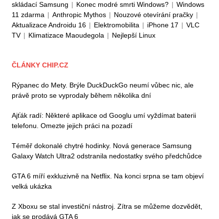
skládací Samsung
|
Konec modré smrti Windows?
|
Windows
11 zdarma
|
Anthropic Mythos
|
Nouzové otevírání pračky
|
Aktualizace Androidu 16
|
Elektromobilita
|
iPhone 17
|
VLC
TV
|
Klimatizace Maoudegola
|
Nejlepší Linux
ČLÁNKY CHIP.CZ
Rýpanec do Mety. Brýle DuckDuckGo neumí vůbec nic, ale
právě proto se vyprodaly během několika dní
Ajťák radí: Některé aplikace od Googlu umí vyždímat baterii
telefonu. Omezte jejich práci na pozadí
Téměř dokonalé chytré hodinky. Nová generace Samsung
Galaxy Watch Ultra2 odstranila nedostatky svého předchůdce
GTA 6 míří exkluzivně na Netflix. Na konci srpna se tam objeví
velká ukázka
Z Xboxu se stal investiční nástroj. Zítra se můžeme dozvědět,
jak se prodává GTA 6