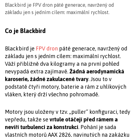
Blackbird je FPV dron páté generace, navržený od
základu jen s jedním cílem: maximální rychlost.
Co je Blackbird
Blackbird je
FPV dron
páté generace, navržený od
základu jen s jedním cílem: maximální rychlost.
Váží přibližně dva kilogramy a na první pohled
nevypadá extra zajímavě.
Žádná aerodynamická
karoserie, žádné zakulacené tvary
. Jsou to v
podstatě čtyři motory, baterie a rám z uhlíkových
vláken, který drží všechno pohromadě.
Motory jsou uloženy v tzv. „puller“ konfiguraci, tedy
vepředu, takže se
vrtule otáčejí před rámem a
nevíří turbulenci za konstrukcí
. Pohání je sada
vlastních motorů AAX 2826, navinutých na zakázku