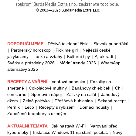
soukromí BurdaMedia Extra s.r.o.
, zaškrtněte toto pole.
© 2003—2026 BurdaMedia Extra s.r.o.
DOPORUČUJEME
Děsivá telefonní čísla
|
Slovník puberťáků
|
Partnerský horoskop
|
Pick me girl
|
Nejtěžší české
jazykolamy
|
Láska a vztahy
|
Kulturní tipy
|
Ajťák radí
|
Svátky a prázdniny 2026
|
Módní trendy 2026
|
WhatsApp
alternativy 2026
RECEPTY A VAŘENÍ
Vepřová panenka
|
Fazolky na
smetaně
|
Čokoládové muffiny
|
Banánový chlebíček
|
Chili
con carne
|
Sportovní nápoj
|
Zálivky na salát
|
Jahodový
džem
|
Zelná polévka
|
Třešňová bublanina
|
Sekaná recept
|
Perník
|
Lečo
|
Recepty s rybízem
|
Domácí housky
|
Zapečené brambory s uzeným
AKTUÁLNÍ TÉMATA
Jak nastavit Wi-Fi
|
Varování před
kyberútoky
|
Instalace Windows 11 na starší počítač
|
Nový