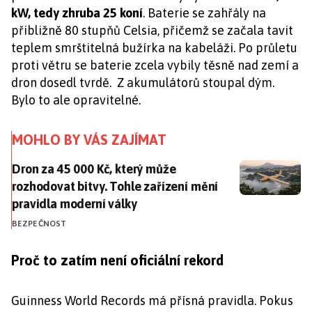
kW, tedy zhruba 25 koní
. Baterie se zahřály na
přibližně 80 stupňů Celsia, přičemž se začala tavit
teplem smrštitelná bužírka na kabeláži. Po průletu
proti větru se baterie zcela vybily těsně nad zemí a
dron dosedl tvrdě. Z akumulátorů stoupal dým.
Bylo to ale opravitelné.
MOHLO BY VÁS ZAJÍMAT
Dron za 45 000 Kč, který může rozhodovat bitvy. Tohl
Dron za 45 000 Kč, který může
rozhodovat bitvy. Tohle zařízení mění
pravidla moderní války
BEZPEČNOST
Proč to zatím není oficiální rekord
Guinness World Records má přísná pravidla. Pokus