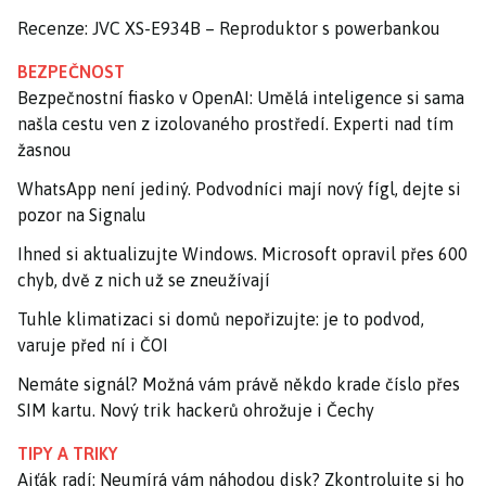
Recenze: JVC XS-E934B – Reproduktor s powerbankou
BEZPEČNOST
Bezpečnostní fiasko v OpenAI: Umělá inteligence si sama
našla cestu ven z izolovaného prostředí. Experti nad tím
žasnou
WhatsApp není jediný. Podvodníci mají nový fígl, dejte si
pozor na Signalu
Ihned si aktualizujte Windows. Microsoft opravil přes 600
chyb, dvě z nich už se zneužívají
Tuhle klimatizaci si domů nepořizujte: je to podvod,
varuje před ní i ČOI
Nemáte signál? Možná vám právě někdo krade číslo přes
SIM kartu. Nový trik hackerů ohrožuje i Čechy
TIPY A TRIKY
Ajťák radí: Neumírá vám náhodou disk? Zkontrolujte si ho