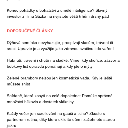
Konec pohádky o bohatství z umělé inteligence? Slavný
investor z filmu Sázka na nejistotu věští trhům drsný pád
DOPORUČENÉ ČLÁNKY
Dýňová semínka nevyhazujte, prospívají vlasům, trávení či
srdci. Upravte je a využijte jako zdravou svačinu i do vaření
Hubnutí, trávení i chutě na sladké. Víme, kdy skořice, zázvor a
bobkový list opravdu pomáhají a kdy jde o mýty
Zelené brambory nejsou jen kosmetická vada. Kdy je ještě
můžete sníst
Snídaně, která zasytí na celé dopoledne: Pomůže správné
množství bílkovin a dostatek vlákniny
Každý večer jen scrollování na gauči a ticho? Zkuste s
partnerem rutinu, díky které uklidíte dům i zažehnete starou
jiskru