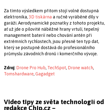
Za tímto výsledkem přitom stojí volně dostupná
elektronika,
3D tiskárna
a ručně vyráběné díly v
garáži. Aerodynamické poznatky z tohoto projektu,
ať už jde o pilovité náběžné hrany vrtulí, tepelný
management baterií nebo chování antén při
extrémních rychlostech, jsou přesně ten typ dat,
který se postupně dostává do profesionálního
průmyslu závodních dronů i komerčního vývoje.
Zdroj
:
Drone Pro Hub
,
TechSpot
,
Drone watch
,
Tomshardware
,
Gagadget
Video tipy ze světa technologií od
redakce Chip.cz –