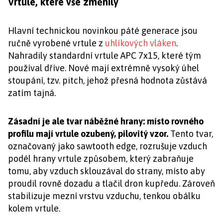
Vrtule, které vše změnily
Hlavní technickou novinkou páté generace jsou
ručně vyrobené vrtule z
uhlíkových vláken
.
Nahradily standardní vrtule APC 7x15, které tým
používal dříve. Nové mají extrémně vysoký úhel
stoupání, tzv. pitch, jehož přesná hodnota zůstává
zatím tajná.
Zásadní je ale tvar náběžné hrany: místo rovného
profilu mají vrtule ozubený, pilovitý vzor.
Tento tvar,
označovaný jako sawtooth edge, rozrušuje vzduch
podél hrany vrtule způsobem, který zabraňuje
tomu, aby vzduch sklouzával do strany, místo aby
proudil rovně dozadu a tlačil dron kupředu. Zároveň
stabilizuje mezní vrstvu vzduchu, tenkou obálku
kolem vrtule.