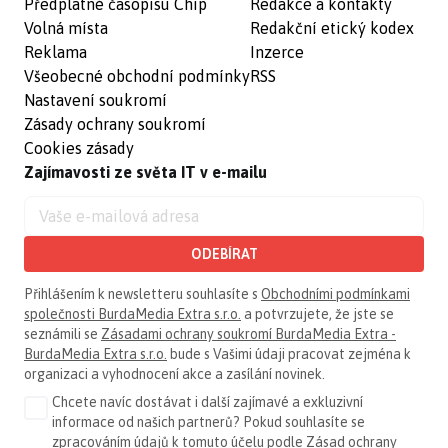
Předplatné časopisu Chip
Redakce a kontakty
Volná místa
Redakční etický kodex
Reklama
Inzerce
Všeobecné obchodní podmínky
RSS
Nastavení soukromí
Zásady ochrany soukromí
Cookies zásady
Zajímavosti ze světa IT v e-mailu
ODEBÍRAT
Přihlášením k newsletteru souhlasíte s
Obchodními podmínkami
společnosti BurdaMedia Extra s.r.o.
a potvrzujete, že jste se
seznámili se
Zásadami ochrany soukromí BurdaMedia Extra -
BurdaMedia Extra s.r.o.
bude s Vašimi údaji pracovat zejména k
organizaci a vyhodnocení akce a zasílání novinek.
Chcete navíc dostávat i další zajímavé a exkluzivní
informace od našich partnerů? Pokud souhlasíte se
zpracováním údajů k tomuto účelu podle
Zásad ochrany