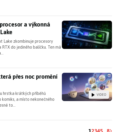
nný procesor a výkonná grafika v jednom balení Ser
ý procesor a výkonná
 Lake
nt Lake zkombinuje procesory
ia RTX do jediného balíčku. Ten má
a…
terá přes noc promění vaše data v kreslený příb
terá přes noc promění
u hrstka krátkých příběhů
VIDEO
ko komiks, a místo nekonečného
řesně to…
1
2
3
4
5
...
8