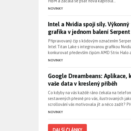
HBM a začala se psát nová kapitola…
NOVINKY
Intel a Nvidia spojí síly. Výko
Intel a Nvidia spojí síly. Výkonn
grafika v jednom balení Serpent
Připravovaný čip s kódovým označením Serpe
Intel Titan Lake s integrovanou grafikou Nvid
konkurovat především čipům AMD Strix Halo 
NOVINKY
Google Dreambeans: Aplikace, k
Google Dreambeans: Aplikace, k
vaše data v kreslený příběh
Co kdyby na vás každé ráno čekala na telefon
sestavených přesně pro vás, ilustrovaných ja
scrollování vás motivovala jít a něco zažít? P
NOVINKY
DALŠÍ ČLÁNKY