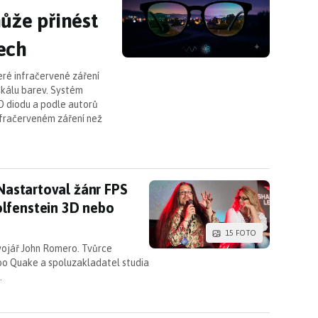
ůže přinést
ech
teré infračervené záření
škálu barev. Systém
 diodu a podle autorů
nfračerveném záření než
a. Nastartoval žánr FPS her a pomohl na svět iko
 Nastartoval žánr FPS
lfenstein 3D nebo
15 FOTO
ývojář John Romero. Tvůrce
bo Quake a spoluzakladatel studia
…