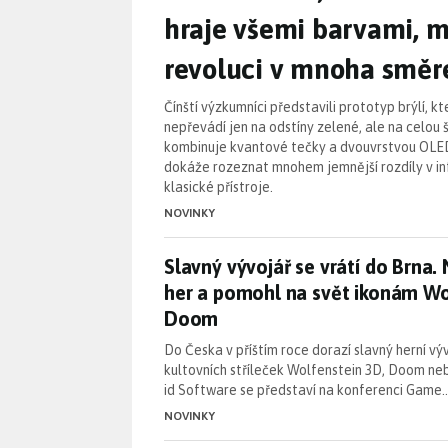
hraje všemi barvami, m
revoluci v mnoha směr
Čínští výzkumníci představili prototyp brýlí, k
nepřevádí jen na odstíny zelené, ale na celou 
kombinuje kvantové tečky a dvouvrstvou OLED
dokáže rozeznat mnohem jemnější rozdíly v i
klasické přístroje.
NOVINKY
Slavný vývojář se vrátí do Brn
Slavný vývojář se vrátí do Brna.
her a pomohl na svět ikonám Wo
Doom
Do Česka v příštím roce dorazí slavný herní v
kultovních stříleček Wolfenstein 3D, Doom ne
id Software se představí na konferenci Game
NOVINKY