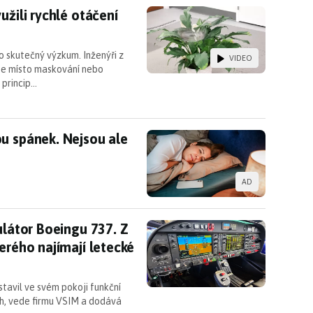
yužili rychlé otáčení místo maskování
užili rychlé otáčení
 o skutečný výzkum. Inženýři z
VIDEO
 se místo maskování nebo
 princip…
ou spánek. Nejsou ale jediným viníkem
u spánek. Nejsou ale
AD
mulátor Boeingu 737. Z nadšence je dnes profesioná
ulátor Boeingu 737. Z
erého najímají letecké
ostavil ve svém pokoji funkční
ch, vede firmu VSIM a dodává