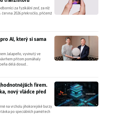
borníci za fyzikální zeď, za níž
. června 2026 překročilo, přičemž
 pro AI, který si sama navrhla umělá inteligence
pro AI, který si sama
nem Jalapeño, vyvinutý ve
 návrhem přitom pomáhaly
apeña dělá dosud…
ejhodnotnějších firem. Samsung už není korejská j
jhodnotnějších firem.
ka, nový vládce před
rně na vrcholu jihokorejské burzy.
optávka po speciálních pamětech