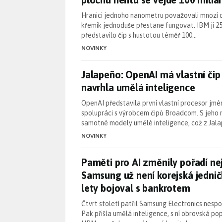
Hranici jednoho nanometru považovali mnozí od
křemík jednoduše přestane fungovat. IBM ji 25
představilo čip s hustotou téměř 100…
NOVINKY
Jalapeño: OpenAI má vlastní čip
Jalapeño: OpenAI má vlastní čip 
navrhla umělá inteligence
OpenAI představila první vlastní procesor jmé
spolupráci s výrobcem čipů Broadcom. S jeho
samotné modely umělé inteligence, což z Jal
NOVINKY
Paměti pro AI změnily pořadí n
Paměti pro AI změnily pořadí ne
Samsung už není korejská jednič
lety bojoval s bankrotem
Čtvrt století patřil Samsung Electronics nespo
Pak přišla umělá inteligence, s ní obrovská p