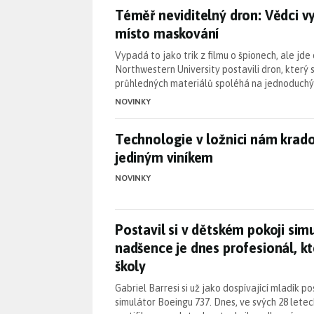
Téměř neviditelný dron: Vědci v
Téměř neviditelný dron: Vědci vy
místo maskování
Vypadá to jako trik z filmu o špionech, ale jde
Northwestern University postavili dron, který
průhledných materiálů spoléhá na jednoduchý
NOVINKY
Technologie v ložnici nám krad
Technologie v ložnici nám krado
jediným viníkem
NOVINKY
Postavil si v dětském pokoji si
Postavil si v dětském pokoji sim
nadšence je dnes profesionál, kt
školy
Gabriel Barresi si už jako dospívající mladík p
simulátor Boeingu 737. Dnes, ve svých 28 lete