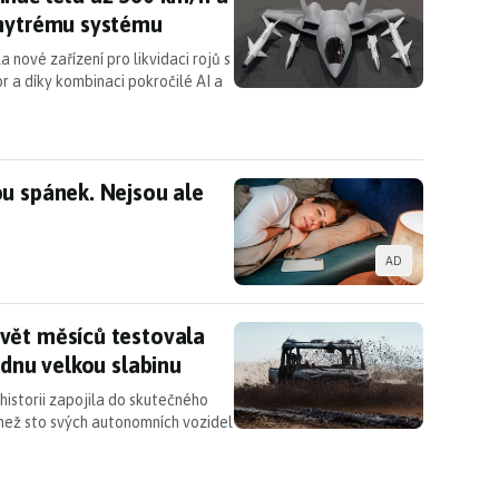
chytrému systému
nové zařízení pro likvidaci rojů s
 a díky kombinaci pokročilé AI a
ou spánek. Nejsou ale jediným viníkem
u spánek. Nejsou ale
AD
vět měsíců testovala přímo ve válce. Zatím mají j
vět měsíců testovala
ednu velkou slabinu
historii zapojila do skutečného
 než sto svých autonomních vozidel