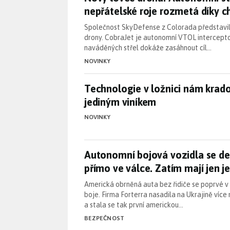
nepřátelské roje rozmetá díky 
Společnost SkyDefense z Colorada představila 
drony. CobraJet je autonomní VTOL interceptor
naváděných střel dokáže zasáhnout cíl…
NOVINKY
Technologie v ložnici nám krad
Technologie v ložnici nám krado
jediným viníkem
NOVINKY
Autonomní bojová vozidla se de
Autonomní bojová vozidla se de
přímo ve válce. Zatím mají jen j
Americká obrněná auta bez řidiče se poprvé v 
boje. Firma Forterra nasadila na Ukrajině více
a stala se tak první americkou…
BEZPEČNOST