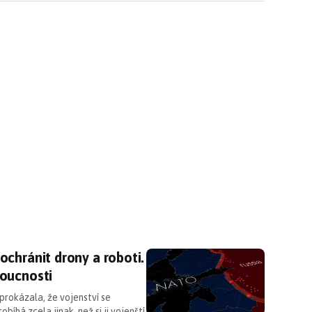
ochránit drony a roboti. Odvážný plán ukazuje v
chránit drony a roboti.
oucnosti
 prokázala, že vojenství se
íhá zcela jinak, než si ji vojenští