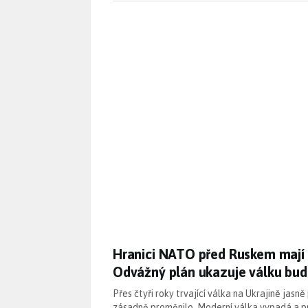
Hranici NATO před Ruskem mají 
Hranici NATO před Ruskem mají o
Odvážný plán ukazuje válku bud
Přes čtyři roky trvající válka na Ukrajině jasně
zásadně proměnilo. Moderní válka vypadá a prob