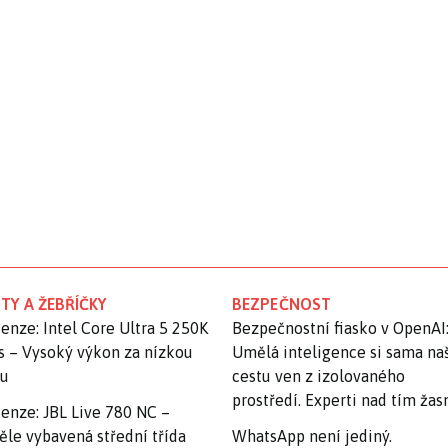
TY A ŽEBŘÍČKY
BEZPEČNOST
enze: Intel Core Ultra 5 250K
Bezpečnostní fiasko v OpenAI
s – Vysoký výkon za nízkou
Umělá inteligence si sama na
nu
cestu ven z izolovaného
prostředí. Experti nad tím ža
enze: JBL Live 780 NC –
ěle vybavená střední třída
WhatsApp není jediný.