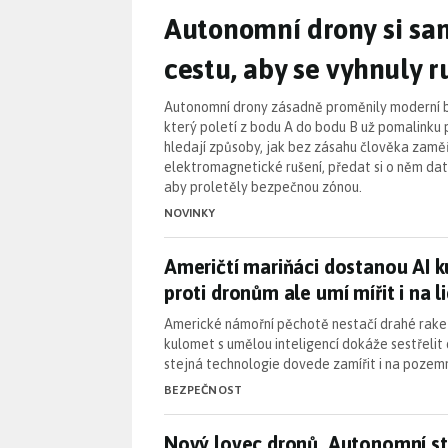
Autonomní drony si sa
cestu, aby se vyhnuly r
Autonomní drony zásadně proměnily moderní bo
který poletí z bodu A do bodu B už pomalinku p
hledají způsoby, jak bez zásahu člověka zamě
elektromagnetické rušení, předat si o něm dat
aby proletěly bezpečnou zónou.
NOVINKY
Američtí mariňáci dostanou AI k
Američtí mariňáci dostanou AI 
proti dronům ale umí mířit i na li
Americké námořní pěchotě nestačí drahé rake
kulomet s umělou inteligencí dokáže sestřelit
stejná technologie dovede zamířit i na pozem
BEZPEČNOST
Nový lovec dronů. Autonomní st
Nový lovec dronů. Autonomní st