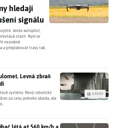
my hledají
ušení signálu
jiště. Jenže autopilot,
řestává stačit. Nyní se
řit neznámé
a a přeplánovat trasy tak,
ulomet. Levná zbraň proti dronům ale umí mířit i 
kulomet. Levná zbraň
di
tové systémy. Nový robotický
5 FOTO
 dron za cenu jednoho oběda, ale
ní…
íhač létá až 560 km/h a nepřátelské roje rozmet
íhač létá až 560 km/h a