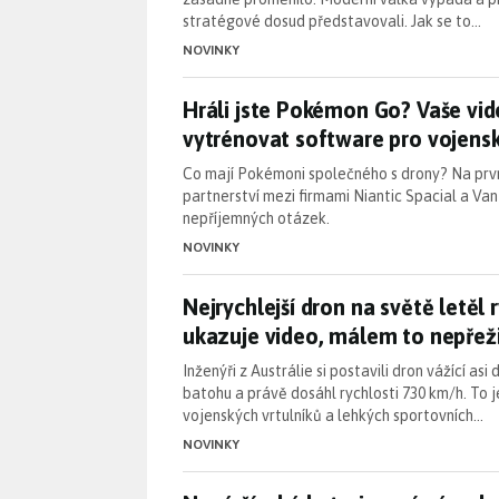
stratégové dosud představovali. Jak se to…
NOVINKY
Hráli jste Pokémon Go? Vaše v
Hráli jste Pokémon Go? Vaše v
vytrénovat software pro vojens
Co mají Pokémoni společného s drony? Na prvn
partnerství mezi firmami Niantic Spacial a Va
nepříjemných otázek.
NOVINKY
Nejrychlejší dron na světě letě
Nejrychlejší dron na světě letěl 
ukazuje video, málem to nepřeži
Inženýři z Austrálie si postavili dron vážící as
batohu a právě dosáhl rychlosti 730 km/h. To j
vojenských vrtulníků a lehkých sportovních…
NOVINKY