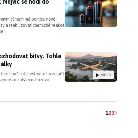
. Nejvíc se hodí do dronů, kterým dodá sílu i výd
 Nejvíc se hodí do
zkumným týmem má pomocí nové
áty a stabilizovat chemické reakce
cké…
rozhodovat bitvy. Tohle zařízení mění pravidla mo
ozhodovat bitvy. Tohle
války
 herní počítač, sestavíte ho za pět
VIDEO
. Japonsko začalo nasazovat
1
2
3