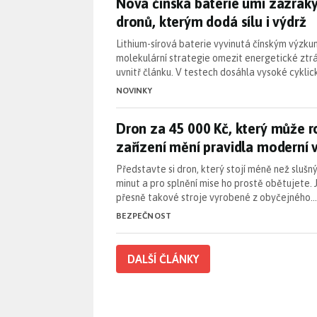
Nová čínská baterie umí zázraky
Nová čínská baterie umí zázraky.
dronů, kterým dodá sílu i výdrž
Lithium-sírová baterie vyvinutá čínským vý
molekulární strategie omezit energetické ztr
uvnitř článku. V testech dosáhla vysoké cykli
NOVINKY
Dron za 45 000 Kč, který může 
Dron za 45 000 Kč, který může r
zařízení mění pravidla moderní 
Představte si dron, který stojí méně než slušný
minut a pro splnění mise ho prostě obětujete
přesně takové stroje vyrobené z obyčejného…
BEZPEČNOST
DALŠÍ ČLÁNKY