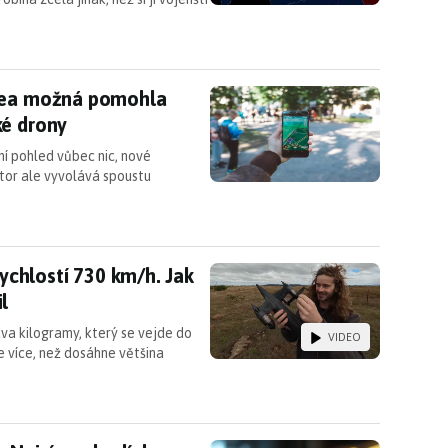
idea možná pomohla vytrénovat software pro voje
idea možná pomohla
ké drony
í pohled vůbec nic, nové
ntor ale vyvolává spoustu
l rychlostí 730 km/h. Jak ukazuje video, málem to 
rychlostí 730 km/h. Jak
l
i dva kilogramy, který se vejde do
VIDEO
e více, než dosáhne většina