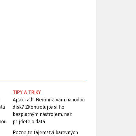
TIPY A TRIKY
:
Ajťák radí: Neumírá vám náhodou
šla
disk? Zkontrolujte si ho
bezplatným nástrojem, než
snou
přijdete o data
Poznejte tajemství barevných