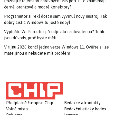
Poznejte tajemství barevných USB portů: Co znamenají
černé, oranžové a modré konektory?
Programátor si řekl dost a sám vyvinul nový nástroj. Tak
dobrý čistič Windows tu ještě nebyl
Vypínáte Wi-Fi router při odjezdu na dovolenou? Tohle
jsou důvody, proč byste měli
V říjnu 2026 končí jedna verze Windows 11. Ověřte si, že
máte jinou a nebudete mít problém
Předplatné časopisu Chip
Redakce a kontakty
Volná místa
Redakční etický kodex