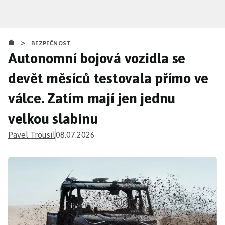
Přejít
k
hlavnímu
>
obsahu
BEZPEČNOST
Autonomní bojová vozidla se
devět měsíců testovala přímo ve
válce. Zatím mají jen jednu
velkou slabinu
Pavel Trousil
08.07.2026