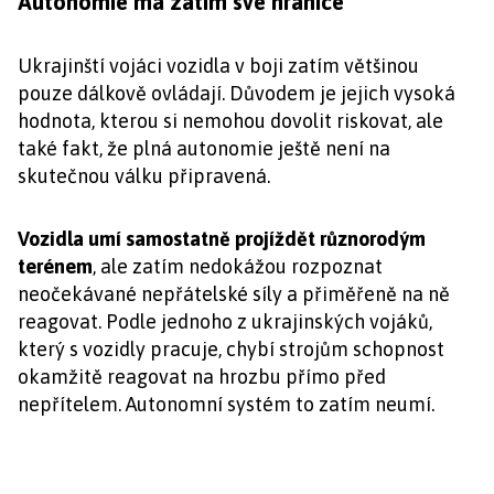
Autonomie má zatím své hranice
Ukrajinští vojáci vozidla v boji zatím většinou
pouze dálkově ovládají. Důvodem je jejich vysoká
hodnota, kterou si nemohou dovolit riskovat, ale
také fakt, že plná autonomie ještě není na
skutečnou válku připravená.
Vozidla umí samostatně projíždět různorodým
terénem
, ale zatím nedokážou rozpoznat
neočekávané nepřátelské síly a přiměřeně na ně
reagovat. Podle jednoho z ukrajinských vojáků,
který s vozidly pracuje, chybí strojům schopnost
okamžitě reagovat na hrozbu přímo před
nepřítelem. Autonomní systém to zatím neumí.