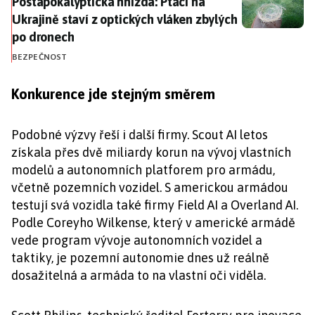
Postapokalyptická hnízda: Ptáci na Ukrajině staví z 
Postapokalyptická hnízda: Ptáci na
Ukrajině staví z optických vláken zbylých
po dronech
BEZPEČNOST
Konkurence jde stejným směrem
Podobné výzvy řeší i další firmy. Scout AI letos
získala přes dvě miliardy korun na vývoj vlastních
modelů a autonomních platforem pro armádu,
včetně pozemních vozidel. S americkou armádou
testují svá vozidla také firmy Field AI a Overland AI.
Podle Coreyho Wilkense, který v americké armádě
vede program vývoje autonomních vozidel a
taktiky, je pozemní autonomie dnes už reálně
dosažitelná a armáda to na vlastní oči viděla.