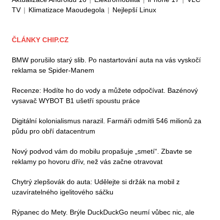
TV
|
Klimatizace Maoudegola
|
Nejlepší Linux
ČLÁNKY CHIP.CZ
BMW porušilo starý slib. Po nastartování auta na vás vyskočí
reklama se Spider-Manem
Recenze: Hodíte ho do vody a můžete odpočívat. Bazénový
vysavač WYBOT B1 ušetří spoustu práce
Digitální kolonialismus narazil. Farmáři odmítli 546 milionů za
půdu pro obří datacentrum
Nový podvod vám do mobilu propašuje „smetí“. Zbavte se
reklamy po hovoru dřív, než vás začne otravovat
Chytrý zlepšovák do auta: Udělejte si držák na mobil z
uzavíratelného igelitového sáčku
Rýpanec do Mety. Brýle DuckDuckGo neumí vůbec nic, ale