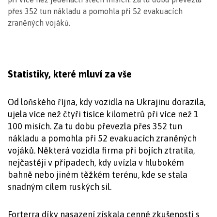
přes 352 tun nákladu a pomohla při 52 evakuacích
zraněných vojáků.
Statistiky, které mluví za vše
Od loňského října, kdy vozidla na Ukrajinu dorazila,
ujela více než čtyři tisíce kilometrů při více než 1
100 misích. Za tu dobu převezla přes 352 tun
nákladu a pomohla při 52 evakuacích zraněných
vojáků. Některá vozidla firma při bojích ztratila,
nejčastěji v případech, kdy uvízla v hlubokém
bahně nebo jiném těžkém terénu, kde se stala
snadným cílem ruských sil.
Forterra díky nasazení získala cenné zkušenosti s