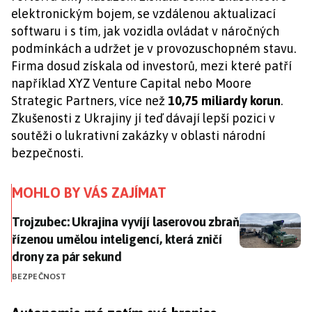
elektronickým bojem, se vzdálenou aktualizací
softwaru i s tím, jak vozidla ovládat v náročných
podmínkách a udržet je v provozuschopném stavu.
Firma dosud získala od investorů, mezi které patří
například XYZ Venture Capital nebo Moore
Strategic Partners, více než
10,75 miliardy korun
.
Zkušenosti z Ukrajiny jí teď dávají lepší pozici v
soutěži o lukrativní zakázky v oblasti národní
bezpečnosti.
MOHLO BY VÁS ZAJÍMAT
Trojzubec: Ukrajina vyvíjí laserovou zbraň řízenou um
Trojzubec: Ukrajina vyvíjí laserovou zbraň
řízenou umělou inteligencí, která zničí
drony za pár sekund
BEZPEČNOST