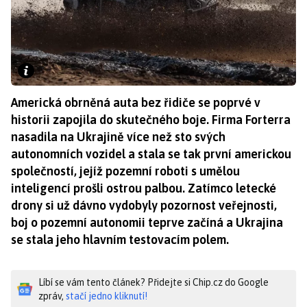
Americká obrněná auta bez řidiče se poprvé v
historii zapojila do skutečného boje. Firma Forterra
nasadila na Ukrajině více než sto svých
autonomních vozidel a stala se tak první americkou
společností, jejíž pozemní roboti s umělou
inteligencí prošli ostrou palbou. Zatímco letecké
drony si už dávno vydobyly pozornost veřejnosti,
boj o pozemní autonomii teprve začíná a Ukrajina
se stala jeho hlavním testovacím polem.
Líbí se vám tento článek? Přidejte si Chip.cz do Google
zpráv,
stačí jedno kliknutí!