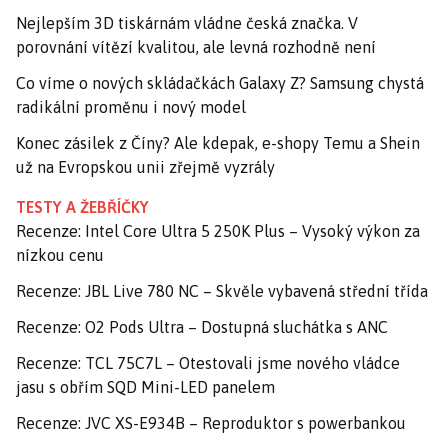
Nejlepším 3D tiskárnám vládne česká značka. V
porovnání vítězí kvalitou, ale levná rozhodně není
Co víme o nových skládačkách Galaxy Z? Samsung chystá
radikální proměnu i nový model
Konec zásilek z Číny? Ale kdepak, e-shopy Temu a Shein
už na Evropskou unii zřejmě vyzrály
TESTY A ŽEBŘÍČKY
Recenze: Intel Core Ultra 5 250K Plus – Vysoký výkon za
nízkou cenu
Recenze: JBL Live 780 NC – Skvěle vybavená střední třída
Recenze: O2 Pods Ultra – Dostupná sluchátka s ANC
Recenze: TCL 75C7L – Otestovali jsme nového vládce
jasu s obřím SQD Mini-LED panelem
Recenze: JVC XS-E934B – Reproduktor s powerbankou