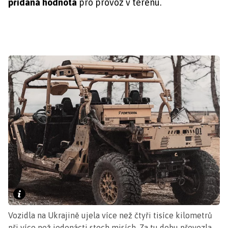
přidaná hodnota
pro provoz v terénu.
Vozidla na Ukrajině ujela více než čtyři tisíce kilometrů
při více než jedenácti stech misích. Za tu dobu převezla