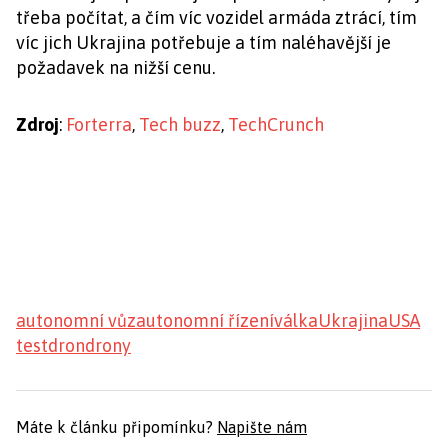
třeba počítat, a čím víc vozidel armáda ztrácí, tím
víc jich Ukrajina potřebuje a tím naléhavější je
požadavek na nižší cenu.
Zdroj
:
Forterra
,
Tech buzz
,
TechCrunch
autonomní vůz
autonomní řízení
válka
Ukrajina
USA
test
dron
drony
Máte k článku připomínku?
Napište nám