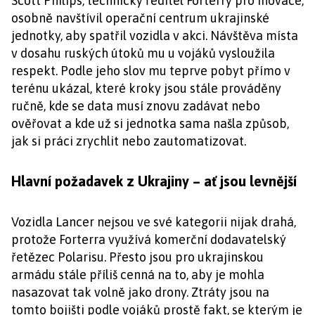
Scott Philips, technický ředitel Forterry pro inovace,
osobně navštívil operační centrum ukrajinské
jednotky, aby spatřil vozidla v akci. Návštěva místa
v dosahu ruských útoků mu u vojáků vysloužila
respekt. Podle jeho slov mu teprve pobyt přímo v
terénu ukázal, které kroky jsou stále prováděny
ručně, kde se data musí znovu zadávat nebo
ověřovat a kde už si jednotka sama našla způsob,
jak si práci zrychlit nebo zautomatizovat.
Hlavní požadavek z Ukrajiny – ať jsou levnější
Vozidla Lancer nejsou ve své kategorii nijak drahá,
protože Forterra využívá komerční dodavatelský
řetězec Polarisu. Přesto jsou pro ukrajinskou
armádu stále příliš cenná na to, aby je mohla
nasazovat tak volně jako drony. Ztráty jsou na
tomto bojišti podle vojáků prostě fakt, se kterým je