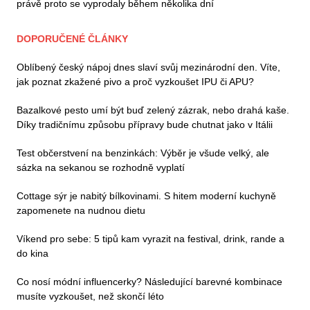
právě proto se vyprodaly během několika dní
DOPORUČENÉ ČLÁNKY
Oblíbený český nápoj dnes slaví svůj mezinárodní den. Víte,
jak poznat zkažené pivo a proč vyzkoušet IPU či APU?
Bazalkové pesto umí být buď zelený zázrak, nebo drahá kaše.
Díky tradičnímu způsobu přípravy bude chutnat jako v Itálii
Test občerstvení na benzinkách: Výběr je všude velký, ale
sázka na sekanou se rozhodně vyplatí
Cottage sýr je nabitý bílkovinami. S hitem moderní kuchyně
zapomenete na nudnou dietu
Víkend pro sebe: 5 tipů kam vyrazit na festival, drink, rande a
do kina
Co nosí módní influencerky? Následující barevné kombinace
musíte vyzkoušet, než skončí léto