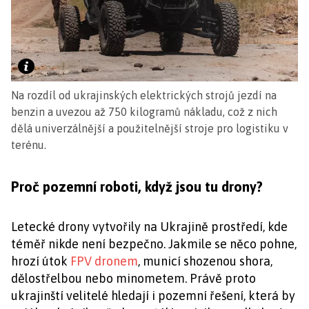
Na rozdíl od ukrajinských elektrických strojů jezdí na
benzin a uvezou až 750 kilogramů nákladu, což z nich
dělá univerzálnější a použitelnější stroje pro logistiku v
terénu.
Proč pozemní roboti, když jsou tu drony?
Letecké drony vytvořily na Ukrajině prostředí, kde
téměř nikde není bezpečno. Jakmile se něco pohne,
hrozí útok
FPV dronem
, municí shozenou shora,
dělostřelbou nebo minometem. Právě proto
ukrajinští velitelé hledají i pozemní řešení, která by