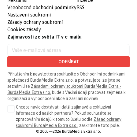
Reklama
Inzerce
Všeobecné obchodní podmínky
RSS
Nastavení soukromí
Zásady ochrany soukromí
Cookies zásady
Zajímavosti ze světa IT v e-mailu
ODEBÍRAT
Přihlášením k newsletteru souhlasíte s
Obchodními podmínkami
společnosti BurdaMedia Extra s.r.o.
a potvrzujete, že jste se
seznámili se
Zásadami ochrany soukromí BurdaMedia Extra -
BurdaMedia Extra s.r.o.
bude s Vašimi údaji pracovat zejména k
organizaci a vyhodnocení akce a zasílání novinek.
Chcete navíc dostávat i další zajímavé a exkluzivní
informace od našich partnerů? Pokud souhlasíte se
zpracováním údajů k tomuto účelu podle
Zásad ochrany
soukromí BurdaMedia Extra s.r.o.
, zaškrtněte toto pole.
© 2003—2026 BurdaMedia Extra s.r.o.