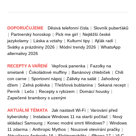
DOPORUČUJEME
Děsivá telefonní čísla
|
Slovník puberťáků
|
Partnerský horoskop
|
Pick me girl
|
Nejtěžší české
jazykolamy
|
Láska a vztahy
|
Kulturní tipy
|
Ajťák radí
|
Svátky a prázdniny 2026
|
Módní trendy 2026
|
WhatsApp
alternativy 2026
RECEPTY A VAŘENÍ
Vepřová panenka
|
Fazolky na
smetaně
|
Čokoládové muffiny
|
Banánový chlebíček
|
Chili
con carne
|
Sportovní nápoj
|
Zálivky na salát
|
Jahodový
džem
|
Zelná polévka
|
Třešňová bublanina
|
Sekaná recept
|
Perník
|
Lečo
|
Recepty s rybízem
|
Domácí housky
|
Zapečené brambory s uzeným
AKTUÁLNÍ TÉMATA
Jak nastavit Wi-Fi
|
Varování před
kyberútoky
|
Instalace Windows 11 na starší počítač
|
Nový
skládací Samsung
|
Konec modré smrti Windows?
|
Windows
11 zdarma
|
Anthropic Mythos
|
Nouzové otevírání pračky
|
Aktualizace Androidu 16
|
Elektromobilita
|
iPhone 17
|
VLC