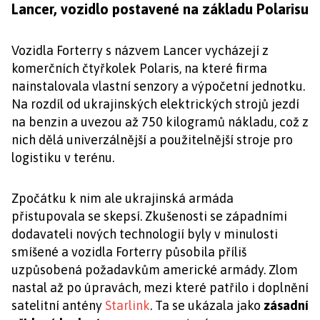
Lancer, vozidlo postavené na základu Polarisu
Vozidla Forterry s názvem Lancer vycházejí z
komerčních čtyřkolek Polaris, na které firma
nainstalovala vlastní senzory a výpočetní jednotku.
Na rozdíl od ukrajinských elektrických strojů jezdí
na benzin a uvezou až 750 kilogramů nákladu, což z
nich dělá univerzálnější a použitelnější stroje pro
logistiku v terénu.
Zpočátku k nim ale ukrajinská armáda
přistupovala se skepsí. Zkušenosti se západními
dodavateli nových technologií byly v minulosti
smíšené a vozidla Forterry působila příliš
uzpůsobená požadavkům americké armády. Zlom
nastal až po úpravách, mezi které patřilo i doplnění
satelitní antény
Starlink
. Ta se ukázala jako
zásadní