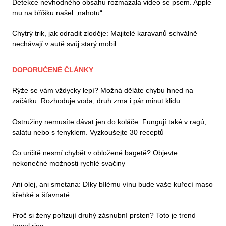
Detekce nevhodného obsahu rozmazala video se psem. Apple
mu na bříšku našel „nahotu“
Chytrý trik, jak odradit zloděje: Majitelé karavanů schválně
nechávají v autě svůj starý mobil
DOPORUČENÉ ČLÁNKY
Rýže se vám vždycky lepí? Možná děláte chybu hned na
začátku. Rozhoduje voda, druh zrna i pár minut klidu
Ostružiny nemusíte dávat jen do koláče: Fungují také v ragú,
salátu nebo s fenyklem. Vyzkoušejte 30 receptů
Co určitě nesmí chybět v obložené bagetě? Objevte
nekonečné možnosti rychlé svačiny
Ani olej, ani smetana: Díky bílému vínu bude vaše kuřecí maso
křehké a šťavnaté
Proč si ženy pořizují druhý zásnubní prsten? Toto je trend
travel ring