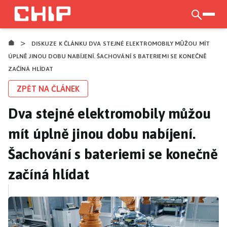
Přejít
k
otevří
hlavnímu
>
obsahu
DISKUZE K ČLÁNKU DVA STEJNÉ ELEKTROMOBILY MŮŽOU MÍT
ÚPLNĚ JINOU DOBU NABÍJENÍ. ŠACHOVÁNÍ S BATERIEMI SE KONEČNĚ
ZAČÍNÁ HLÍDAT
ZPĚT NA ČLÁNEK
Dva stejné elektromobily můžou
mít úplně jinou dobu nabíjení.
Šachování s bateriemi se konečně
začíná hlídat