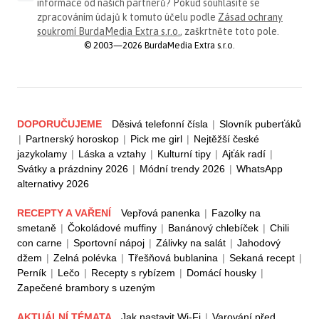
informace od našich partnerů? Pokud souhlasíte se
zpracováním údajů k tomuto účelu podle
Zásad ochrany
soukromí BurdaMedia Extra s.r.o.
, zaškrtněte toto pole.
© 2003—2026 BurdaMedia Extra s.r.o.
DOPORUČUJEME
Děsivá telefonní čísla
|
Slovník puberťáků
|
Partnerský horoskop
|
Pick me girl
|
Nejtěžší české
jazykolamy
|
Láska a vztahy
|
Kulturní tipy
|
Ajťák radí
|
Svátky a prázdniny 2026
|
Módní trendy 2026
|
WhatsApp
alternativy 2026
RECEPTY A VAŘENÍ
Vepřová panenka
|
Fazolky na
smetaně
|
Čokoládové muffiny
|
Banánový chlebíček
|
Chili
con carne
|
Sportovní nápoj
|
Zálivky na salát
|
Jahodový
džem
|
Zelná polévka
|
Třešňová bublanina
|
Sekaná recept
|
Perník
|
Lečo
|
Recepty s rybízem
|
Domácí housky
|
Zapečené brambory s uzeným
AKTUÁLNÍ TÉMATA
Jak nastavit Wi-Fi
|
Varování před