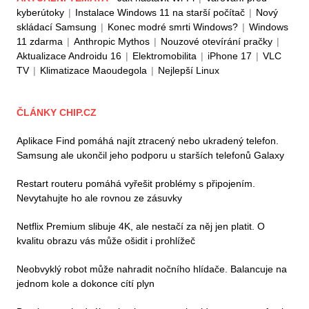
kyberútoky
|
Instalace Windows 11 na starší počítač
|
Nový
skládací Samsung
|
Konec modré smrti Windows?
|
Windows
11 zdarma
|
Anthropic Mythos
|
Nouzové otevírání pračky
|
Aktualizace Androidu 16
|
Elektromobilita
|
iPhone 17
|
VLC
TV
|
Klimatizace Maoudegola
|
Nejlepší Linux
ČLÁNKY CHIP.CZ
Aplikace Find pomáhá najít ztracený nebo ukradený telefon.
Samsung ale ukončil jeho podporu u starších telefonů Galaxy
Restart routeru pomáhá vyřešit problémy s připojením.
Nevytahujte ho ale rovnou ze zásuvky
Netflix Premium slibuje 4K, ale nestačí za něj jen platit. O
kvalitu obrazu vás může ošidit i prohlížeč
Neobvyklý robot může nahradit nočního hlídače. Balancuje na
jednom kole a dokonce cítí plyn