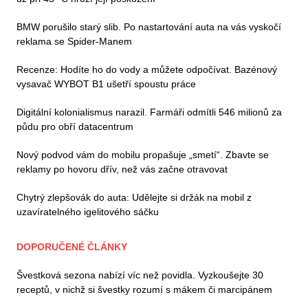
BMW porušilo starý slib. Po nastartování auta na vás vyskočí
reklama se Spider-Manem
Recenze: Hodíte ho do vody a můžete odpočívat. Bazénový
vysavač WYBOT B1 ušetří spoustu práce
Digitální kolonialismus narazil. Farmáři odmítli 546 milionů za
půdu pro obří datacentrum
Nový podvod vám do mobilu propašuje „smetí“. Zbavte se
reklamy po hovoru dřív, než vás začne otravovat
Chytrý zlepšovák do auta: Udělejte si držák na mobil z
uzavíratelného igelitového sáčku
DOPORUČENÉ ČLÁNKY
Švestková sezona nabízí víc než povidla. Vyzkoušejte 30
receptů, v nichž si švestky rozumí s mákem či marcipánem