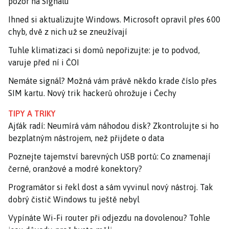
pozor na Signalu
Ihned si aktualizujte Windows. Microsoft opravil přes 600
chyb, dvě z nich už se zneužívají
Tuhle klimatizaci si domů nepořizujte: je to podvod,
varuje před ní i ČOI
Nemáte signál? Možná vám právě někdo krade číslo přes
SIM kartu. Nový trik hackerů ohrožuje i Čechy
TIPY A TRIKY
Ajťák radí: Neumírá vám náhodou disk? Zkontrolujte si ho
bezplatným nástrojem, než přijdete o data
Poznejte tajemství barevných USB portů: Co znamenají
černé, oranžové a modré konektory?
Programátor si řekl dost a sám vyvinul nový nástroj. Tak
dobrý čistič Windows tu ještě nebyl
Vypínáte Wi-Fi router při odjezdu na dovolenou? Tohle