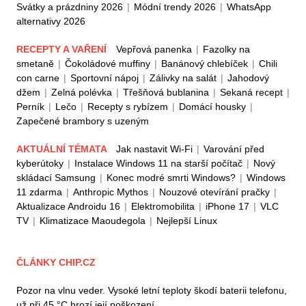
Svátky a prázdniny 2026
|
Módní trendy 2026
|
WhatsApp
alternativy 2026
RECEPTY A VAŘENÍ
Vepřová panenka
|
Fazolky na
smetaně
|
Čokoládové muffiny
|
Banánový chlebíček
|
Chili
con carne
|
Sportovní nápoj
|
Zálivky na salát
|
Jahodový
džem
|
Zelná polévka
|
Třešňová bublanina
|
Sekaná recept
|
Perník
|
Lečo
|
Recepty s rybízem
|
Domácí housky
|
Zapečené brambory s uzeným
AKTUÁLNÍ TÉMATA
Jak nastavit Wi-Fi
|
Varování před
kyberútoky
|
Instalace Windows 11 na starší počítač
|
Nový
skládací Samsung
|
Konec modré smrti Windows?
|
Windows
11 zdarma
|
Anthropic Mythos
|
Nouzové otevírání pračky
|
Aktualizace Androidu 16
|
Elektromobilita
|
iPhone 17
|
VLC
TV
|
Klimatizace Maoudegola
|
Nejlepší Linux
ČLÁNKY CHIP.CZ
Pozor na vlnu veder. Vysoké letní teploty škodí baterii telefonu,
už při 45 °C hrozí její poškození