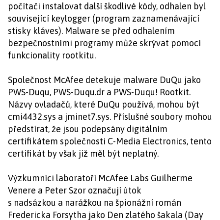
počítači instalovat další škodlivé kódy, odhalen byl
související keylogger (program zaznamenávající
stisky kláves). Malware se před odhalením
bezpečnostními programy může skrývat pomocí
funkcionality rootkitu.
Společnost McAfee detekuje malware DuQu jako
PWS-Duqu, PWS-Duqu.dr a PWS-Duqu! Rootkit.
Názvy ovladačů, které DuQu používá, mohou být
cmi4432.sys a jminet7.sys. Příslušné soubory mohou
předstírat, že jsou podepsány digitálním
certifikátem společnosti C-Media Electronics, tento
certifikát by však již měl být neplatný.
Výzkumníci laboratoří McAfee Labs Guilherme
Venere a Peter Szor označují útok
s nadsázkou a narážkou na špionážní román
Fredericka Forsytha jako Den zlatého šakala (Day