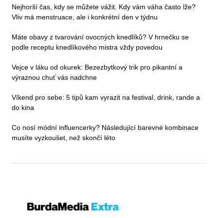
Nejhorší čas, kdy se můžete vážit. Kdy vám váha často lže?
Vliv má menstruace, ale i konkrétní den v týdnu
Máte obavy z tvarování ovocných knedlíků? V hrnečku se
podle receptu knedlíkového mistra vždy povedou
Vejce v láku od okurek: Bezezbytkový trik pro pikantní a
výraznou chuť vás nadchne
Víkend pro sebe: 5 tipů kam vyrazit na festival, drink, rande a
do kina
Co nosí módní influencerky? Následující barevné kombinace
musíte vyzkoušet, než skončí léto