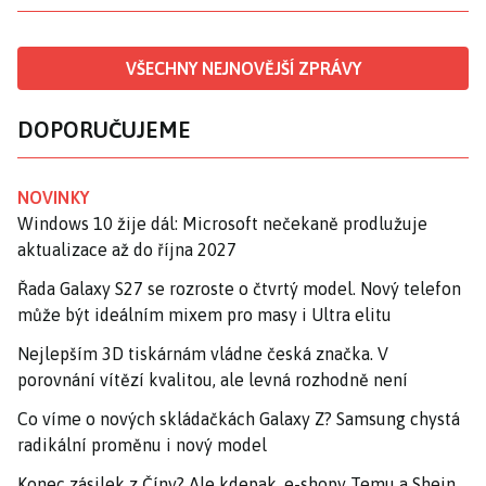
VŠECHNY NEJNOVĚJŠÍ ZPRÁVY
DOPORUČUJEME
NOVINKY
Windows 10 žije dál: Microsoft nečekaně prodlužuje
aktualizace až do října 2027
Řada Galaxy S27 se rozroste o čtvrtý model. Nový telefon
může být ideálním mixem pro masy i Ultra elitu
Nejlepším 3D tiskárnám vládne česká značka. V
porovnání vítězí kvalitou, ale levná rozhodně není
Co víme o nových skládačkách Galaxy Z? Samsung chystá
radikální proměnu i nový model
Konec zásilek z Číny? Ale kdepak, e-shopy Temu a Shein