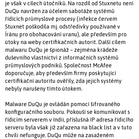
je však v cílech útočníků. Na rozdíl od Stuxnetu není
DuQu navržen za účelem sabotáže systémů
řídících průmyslové procesy (infekce červem
Stuxnet poškodila mj. odstředivky používané v
Íránu pro obohacování uranu), ale především pro
útoky na weby certifikačních autorit. Další cílem
malwaru DuQu je špionáž – zejména krádeže
duševního vlastnictví z informačních systémů
průmyslových podniků. Společnost McAfee
doporučuje, aby především firmy poskytující
certifikační autoritu ověřily, zda jejich systémy
nebyly narušeny tímto útokem.
Malware DuQu je ovládán pomocí šifrovaného
konfiguračního souboru. Pokouší se komunikovat s
řídicím serverem v Indii, příslušná IP adresa řídicího
serveru byla však již zařazena na black list a v tuto
chvíli nefunguje. DuQu může na zasaženém