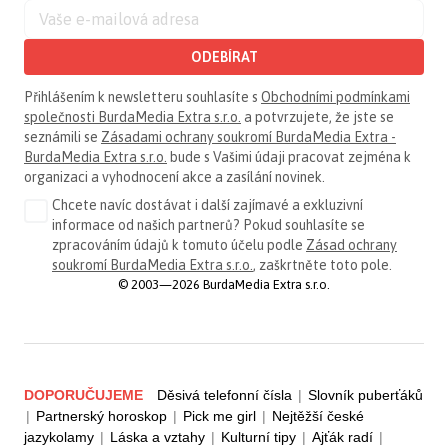
ODEBÍRAT
Přihlášením k newsletteru souhlasíte s
Obchodními podmínkami
společnosti BurdaMedia Extra s.r.o.
a potvrzujete, že jste se
seznámili se
Zásadami ochrany soukromí BurdaMedia Extra -
BurdaMedia Extra s.r.o.
bude s Vašimi údaji pracovat zejména k
organizaci a vyhodnocení akce a zasílání novinek.
Chcete navíc dostávat i další zajímavé a exkluzivní
informace od našich partnerů? Pokud souhlasíte se
zpracováním údajů k tomuto účelu podle
Zásad ochrany
soukromí BurdaMedia Extra s.r.o.
, zaškrtněte toto pole.
© 2003—2026 BurdaMedia Extra s.r.o.
DOPORUČUJEME
Děsivá telefonní čísla
|
Slovník puberťáků
|
Partnerský horoskop
|
Pick me girl
|
Nejtěžší české
jazykolamy
|
Láska a vztahy
|
Kulturní tipy
|
Ajťák radí
|