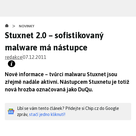
Přejít
k
hlavnímu
>
obsahu
NOVINKY
Stuxnet 2.0 – sofistikovaný
malware má nástupce
redakce
07.12.2011
Nové informace – tvůrci malwaru Stuxnet jsou
zřejmě nadále aktivní. Nástupcem Stuxnetu je totiž
nová hrozba označovaná jako DuQu.
Líbí se vám tento článek? Přidejte si Chip.cz do Google
zpráv,
stačí jedno kliknutí!