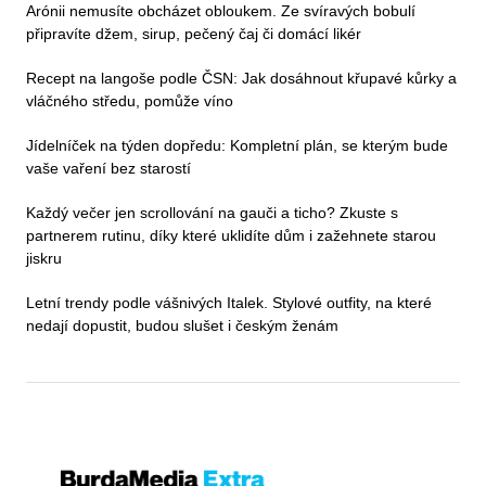
Arónii nemusíte obcházet obloukem. Ze svíravých bobulí
připravíte džem, sirup, pečený čaj či domácí likér
Recept na langoše podle ČSN: Jak dosáhnout křupavé kůrky a
vláčného středu, pomůže víno
Jídelníček na týden dopředu: Kompletní plán, se kterým bude
vaše vaření bez starostí
Každý večer jen scrollování na gauči a ticho? Zkuste s
partnerem rutinu, díky které uklidíte dům i zažehnete starou
jiskru
Letní trendy podle vášnivých Italek. Stylové outfity, na které
nedají dopustit, budou slušet i českým ženám