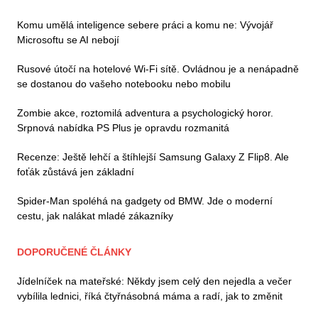
Komu umělá inteligence sebere práci a komu ne: Vývojář
Microsoftu se AI nebojí
Rusové útočí na hotelové Wi-Fi sítě. Ovládnou je a nenápadně
se dostanou do vašeho notebooku nebo mobilu
Zombie akce, roztomilá adventura a psychologický horor.
Srpnová nabídka PS Plus je opravdu rozmanitá
Recenze: Ještě lehčí a štíhlejší Samsung Galaxy Z Flip8. Ale
foťák zůstává jen základní
Spider-Man spoléhá na gadgety od BMW. Jde o moderní
cestu, jak nalákat mladé zákazníky
DOPORUČENÉ ČLÁNKY
Jídelníček na mateřské: Někdy jsem celý den nejedla a večer
vybílila lednici, říká čtyřnásobná máma a radí, jak to změnit