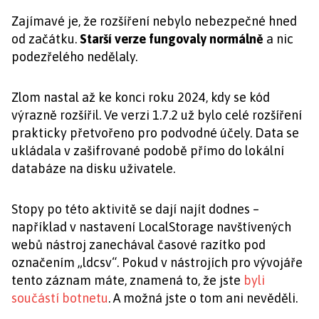
Zajímavé je, že rozšíření nebylo nebezpečné hned
od začátku.
Starší verze fungovaly normálně
a nic
podezřelého nedělaly.
Zlom nastal až ke konci roku 2024, kdy se kód
výrazně rozšířil. Ve verzi 1.7.2 už bylo celé rozšíření
prakticky přetvořeno pro podvodné účely. Data se
ukládala v zašifrované podobě přímo do lokální
databáze na disku uživatele.
Stopy po této aktivitě se dají najít dodnes –
například v nastavení LocalStorage navštívených
webů nástroj zanechával časové razítko pod
označením „ldcsv“. Pokud v nástrojích pro vývojáře
tento záznam máte, znamená to, že jste
byli
součástí botnetu
. A možná jste o tom ani nevěděli.