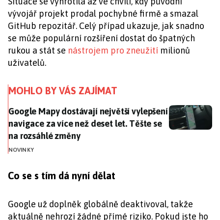
Situace se vyhrotila až ve chvíli, kdy původní
vývojář projekt prodal pochybné firmě a smazal
GitHub repozitář. Celý případ ukazuje, jak snadno
se může populární rozšíření dostat do špatných
rukou a stát se
nástrojem pro zneužití
milionů
uživatelů.
MOHLO BY VÁS ZAJÍMAT
Google Mapy dostávají největší vylepšení navigace za 
Google Mapy dostávají největší vylepšení
navigace za více než deset let. Těšte se
na rozsáhlé změny
NOVINKY
Co se s tím dá nyní dělat
Google už doplněk globálně deaktivoval, takže
aktuálně nehrozí žádné přímé riziko. Pokud jste ho