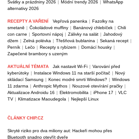
Svátky a prázdniny 2026
|
Módní trendy 2026
|
WhatsApp
alternativy 2026
RECEPTY A VAŘENÍ
Vepřová panenka
|
Fazolky na
smetaně
|
Čokoládové muffiny
|
Banánový chlebíček
|
Chili
con carne
|
Sportovní nápoj
|
Zálivky na salát
|
Jahodový
džem
|
Zelná polévka
|
Třešňová bublanina
|
Sekaná recept
|
Perník
|
Lečo
|
Recepty s rybízem
|
Domácí housky
|
Zapečené brambory s uzeným
AKTUÁLNÍ TÉMATA
Jak nastavit Wi-Fi
|
Varování před
kyberútoky
|
Instalace Windows 11 na starší počítač
|
Nový
skládací Samsung
|
Konec modré smrti Windows?
|
Windows
11 zdarma
|
Anthropic Mythos
|
Nouzové otevírání pračky
|
Aktualizace Androidu 16
|
Elektromobilita
|
iPhone 17
|
VLC
TV
|
Klimatizace Maoudegola
|
Nejlepší Linux
ČLÁNKY CHIP.CZ
Skryté riziko pro dva miliony aut: Hackeři mohou přes
Bluetooth snadno otevřít dveře