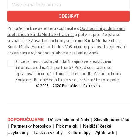
ODEBÍRAT
Přihlášením k newsletteru souhlasíte s
Obchodními podmínkami
společnosti BurdaMedia Extra s.r.o.
a potvrzujete, že jste se
seznámili se
Zásadami ochrany soukromí BurdaMedia Extra -
BurdaMedia Extra s.r.o.
bude s Vašimi údaji pracovat zejména k
organizaci a vyhodnocení akce a zasílání novinek.
Chcete navíc dostávat i další zajímavé a exkluzivní
informace od našich partnerů? Pokud souhlasíte se
zpracováním údajů k tomuto účelu podle
Zásad ochrany
soukromí BurdaMedia Extra s.r.o.
, zaškrtněte toto pole.
© 2003—2026 BurdaMedia Extra s.r.o.
DOPORUČUJEME
Děsivá telefonní čísla
|
Slovník puberťáků
|
Partnerský horoskop
|
Pick me girl
|
Nejtěžší české
jazykolamy
|
Láska a vztahy
|
Kulturní tipy
|
Ajťák radí
|