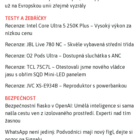
už na Evropskou unii zřejmě vyzrály
TESTY A ŽEBŘÍČKY
Recenze: Intel Core Ultra 5 250K Plus – Vysoký výkon za
nízkou cenu
Recenze: JBL Live 780 NC – Skvěle vybavená střední třída
Recenze: O2 Pods Ultra – Dostupná sluchátka s ANC
Recenze: TCL 75C7L – Otestovali jsme nového vládce
jasu s obřím SQD Mini-LED panelem
Recenze: JVC XS-E934B – Reproduktor s powerbankou
BEZPEČNOST
Bezpečnostní fiasko v OpenAI: Umělá inteligence si sama
našla cestu ven z izolovaného prostředí. Experti nad tím
žasnou
WhatsApp není jediný. Podvodníci mají nový fígl, dejte si
pozor na Signalu