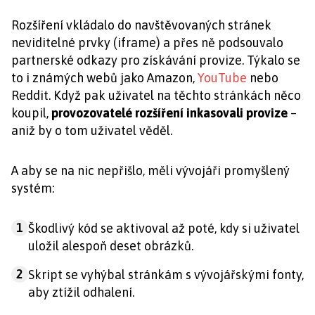
Rozšíření vkládalo do navštěvovaných stránek
neviditelné prvky (iframe) a přes ně podsouvalo
partnerské odkazy pro získávání provize. Týkalo se
to i známých webů jako Amazon,
YouTube
nebo
Reddit. Když pak uživatel na těchto stránkách něco
koupil,
provozovatelé rozšíření inkasovali provize
–
aniž by o tom uživatel věděl.
A aby se na nic nepřišlo, měli vývojáři promyšlený
systém:
1
Škodlivý kód se aktivoval až poté, kdy si uživatel
uložil alespoň deset obrázků.
2
Skript se vyhýbal stránkám s vývojářskými fonty,
aby ztížil odhalení.