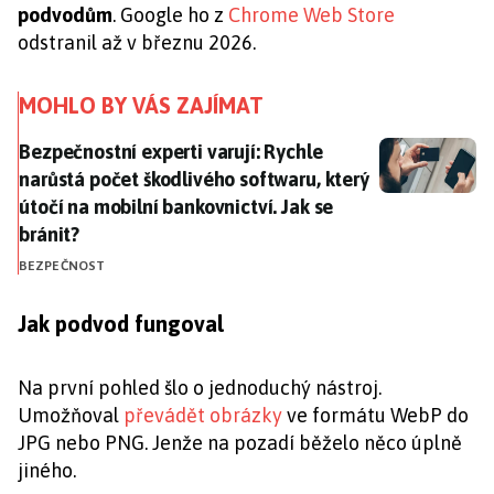
podvodům
. Google ho z
Chrome Web Store
odstranil až v březnu 2026.
MOHLO BY VÁS ZAJÍMAT
Bezpečnostní experti varují: Rychle narůstá počet ško
Bezpečnostní experti varují: Rychle
narůstá počet škodlivého softwaru, který
útočí na mobilní bankovnictví. Jak se
bránit?
BEZPEČNOST
Jak podvod fungoval
Na první pohled šlo o jednoduchý nástroj.
Umožňoval
převádět obrázky
ve formátu WebP do
JPG nebo PNG. Jenže na pozadí běželo něco úplně
jiného.