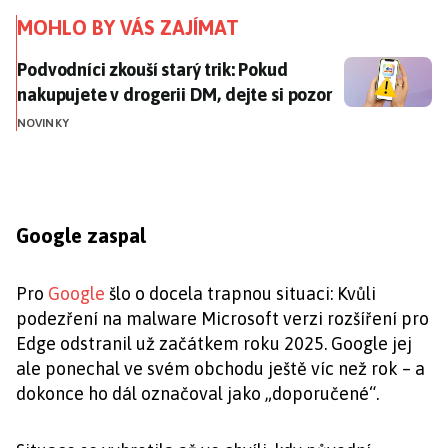
MOHLO BY VÁS ZAJÍMAT
Podvodníci zkouší starý trik: Pokud nakupujete v droge
Podvodníci zkouší starý trik: Pokud
nakupujete v drogerii DM, dejte si pozor
NOVINKY
Google zaspal
Pro
Google
šlo o docela trapnou situaci: Kvůli
podezření na malware Microsoft verzi rozšíření pro
Edge odstranil už začátkem roku 2025. Google jej
ale ponechal ve svém obchodu ještě víc než rok – a
dokonce ho dál označoval jako „doporučené“.