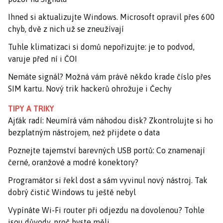
Ihned si aktualizujte Windows. Microsoft opravil přes 600
chyb, dvě z nich už se zneužívají
Tuhle klimatizaci si domů nepořizujte: je to podvod,
varuje před ní i ČOI
Nemáte signál? Možná vám právě někdo krade číslo přes
SIM kartu. Nový trik hackerů ohrožuje i Čechy
TIPY A TRIKY
Ajťák radí: Neumírá vám náhodou disk? Zkontrolujte si ho
bezplatným nástrojem, než přijdete o data
Poznejte tajemství barevných USB portů: Co znamenají
černé, oranžové a modré konektory?
Programátor si řekl dost a sám vyvinul nový nástroj. Tak
dobrý čistič Windows tu ještě nebyl
Vypínáte Wi-Fi router při odjezdu na dovolenou? Tohle
jsou důvody, proč byste měli