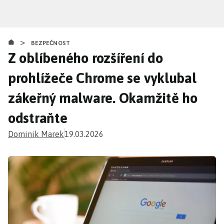
Přejít
k
hlavnímu
>
obsahu
BEZPEČNOST
Z oblíbeného rozšíření do
prohlížeče Chrome se vyklubal
zákeřný malware. Okamžitě ho
odstraňte
Dominik Marek
19.03.2026