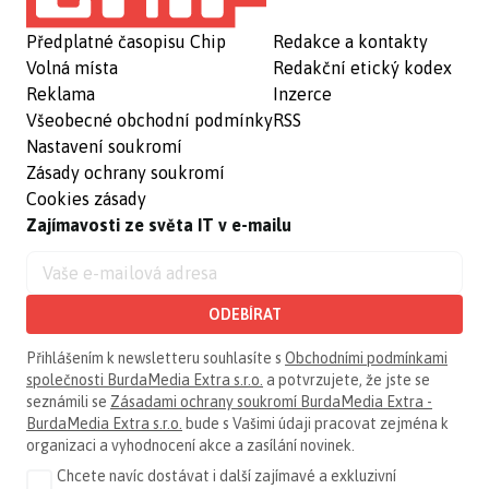
Předplatné časopisu Chip
Redakce a kontakty
Volná místa
Redakční etický kodex
Reklama
Inzerce
Všeobecné obchodní podmínky
RSS
Nastavení soukromí
Zásady ochrany soukromí
Cookies zásady
Zajímavosti ze světa IT v e-mailu
ODEBÍRAT
Přihlášením k newsletteru souhlasíte s
Obchodními podmínkami
společnosti BurdaMedia Extra s.r.o.
a potvrzujete, že jste se
seznámili se
Zásadami ochrany soukromí BurdaMedia Extra -
BurdaMedia Extra s.r.o.
bude s Vašimi údaji pracovat zejména k
organizaci a vyhodnocení akce a zasílání novinek.
Chcete navíc dostávat i další zajímavé a exkluzivní