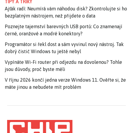
TIPY A TRIKY
Ajťák radí: Neumírá vám náhodou disk? Zkontrolujte si ho
bezplatným nástrojem, než přijdete o data
Poznejte tajemství barevných USB portů: Co znamenají
černé, oranžové a modré konektory?
Programátor si řekl dost a sám vyvinul nový nástroj. Tak
dobrý čistič Windows tu ještě nebyl
Vypínáte Wi-Fi router při odjezdu na dovolenou? Tohle
jsou důvody, proč byste měli
V říjnu 2026 končí jedna verze Windows 11. Ověřte si, že
máte jinou a nebudete mít problém