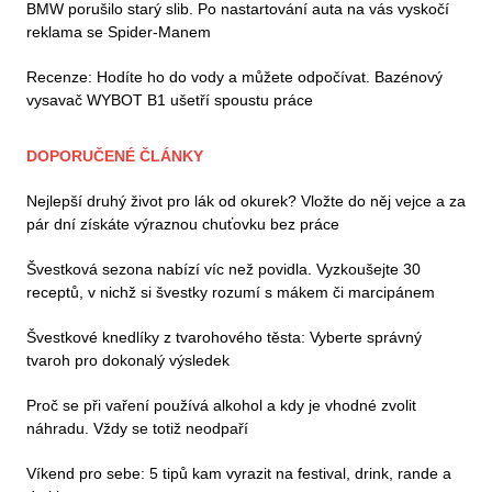
BMW porušilo starý slib. Po nastartování auta na vás vyskočí
reklama se Spider-Manem
Recenze: Hodíte ho do vody a můžete odpočívat. Bazénový
vysavač WYBOT B1 ušetří spoustu práce
DOPORUČENÉ ČLÁNKY
Nejlepší druhý život pro lák od okurek? Vložte do něj vejce a za
pár dní získáte výraznou chuťovku bez práce
Švestková sezona nabízí víc než povidla. Vyzkoušejte 30
receptů, v nichž si švestky rozumí s mákem či marcipánem
Švestkové knedlíky z tvarohového těsta: Vyberte správný
tvaroh pro dokonalý výsledek
Proč se při vaření používá alkohol a kdy je vhodné zvolit
náhradu. Vždy se totiž neodpaří
Víkend pro sebe: 5 tipů kam vyrazit na festival, drink, rande a