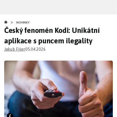
Přejít
k
hlavnímu
>
obsahu
NOVINKY
Český fenomén Kodi: Unikátní
aplikace s puncem ilegality
Jakub Fišer
05.04.2026