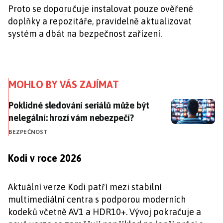
Proto se doporučuje instalovat pouze ověřené
doplňky a repozitáře, pravidelně aktualizovat
systém a dbát na bezpečnost zařízení.
MOHLO BY VÁS ZAJÍMAT
Poklidné sledování seriálů může být nelegální: hrozí
Poklidné sledování seriálů může být
nelegální: hrozí vám nebezpečí?
BEZPEČNOST
Kodi v roce 2026
Aktuální verze Kodi patří mezi stabilní
multimediální centra s podporou moderních
kodeků včetně AV1 a HDR10+. Vývoj pokračuje a