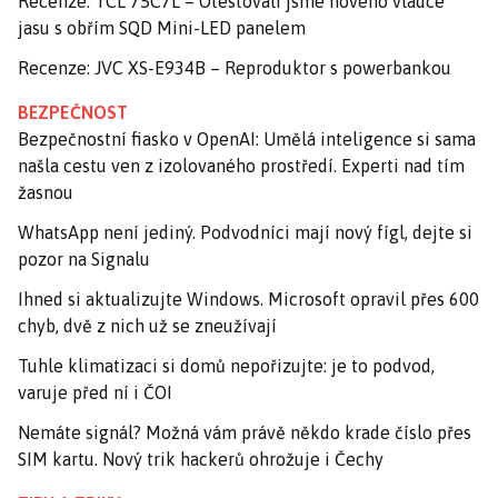
Recenze: TCL 75C7L – Otestovali jsme nového vládce
jasu s obřím SQD Mini-LED panelem
Recenze: JVC XS-E934B – Reproduktor s powerbankou
BEZPEČNOST
Bezpečnostní fiasko v OpenAI: Umělá inteligence si sama
našla cestu ven z izolovaného prostředí. Experti nad tím
žasnou
WhatsApp není jediný. Podvodníci mají nový fígl, dejte si
pozor na Signalu
Ihned si aktualizujte Windows. Microsoft opravil přes 600
chyb, dvě z nich už se zneužívají
Tuhle klimatizaci si domů nepořizujte: je to podvod,
varuje před ní i ČOI
Nemáte signál? Možná vám právě někdo krade číslo přes
SIM kartu. Nový trik hackerů ohrožuje i Čechy