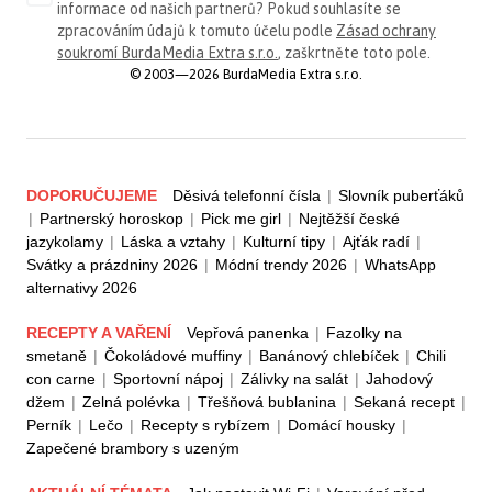
informace od našich partnerů? Pokud souhlasíte se
zpracováním údajů k tomuto účelu podle
Zásad ochrany
soukromí BurdaMedia Extra s.r.o.
, zaškrtněte toto pole.
© 2003—2026 BurdaMedia Extra s.r.o.
DOPORUČUJEME
Děsivá telefonní čísla
|
Slovník puberťáků
|
Partnerský horoskop
|
Pick me girl
|
Nejtěžší české
jazykolamy
|
Láska a vztahy
|
Kulturní tipy
|
Ajťák radí
|
Svátky a prázdniny 2026
|
Módní trendy 2026
|
WhatsApp
alternativy 2026
RECEPTY A VAŘENÍ
Vepřová panenka
|
Fazolky na
smetaně
|
Čokoládové muffiny
|
Banánový chlebíček
|
Chili
con carne
|
Sportovní nápoj
|
Zálivky na salát
|
Jahodový
džem
|
Zelná polévka
|
Třešňová bublanina
|
Sekaná recept
|
Perník
|
Lečo
|
Recepty s rybízem
|
Domácí housky
|
Zapečené brambory s uzeným