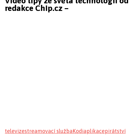
Video tipy ze světa technologií od
redakce Chip.cz –
televize
streamovací služba
Kodi
aplikace
pirátství