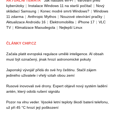
AKTUÁLNÍ TÉMATA
Jak nastavit Wi-Fi
|
Varování před
kyberútoky
|
Instalace Windows 11 na starší počítač
|
Nový
skládací Samsung
|
Konec modré smrti Windows?
|
Windows
11 zdarma
|
Anthropic Mythos
|
Nouzové otevírání pračky
|
Aktualizace Androidu 16
|
Elektromobilita
|
iPhone 17
|
VLC
TV
|
Klimatizace Maoudegola
|
Nejlepší Linux
ČLÁNKY CHIP.CZ
Začala platit evropská regulace umělé inteligence. AI obsah
musí být označený, jinak hrozí astronomické pokuty
Japonský vývojář přidá do své hry češtinu. Stačil zájem
jediného uživatele i vřelý vztah obou zemí
Rusové inovovali své drony. Expert objevil nový systém ladění
antén, který odolá rušení signálu
Pozor na vlnu veder. Vysoké letní teploty škodí baterii telefonu,
už při 45 °C hrozí její poškození