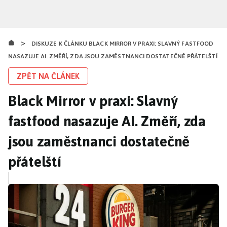
Přejít
k
hlavnímu
>
obsahu
DISKUZE K ČLÁNKU BLACK MIRROR V PRAXI: SLAVNÝ FASTFOOD
NASAZUJE AI. ZMĚŘÍ, ZDA JSOU ZAMĚSTNANCI DOSTATEČNĚ PŘÁTELŠTÍ
ZPĚT NA ČLÁNEK
Black Mirror v praxi: Slavný
fastfood nasazuje AI. Změří, zda
jsou zaměstnanci dostatečně
přátelští