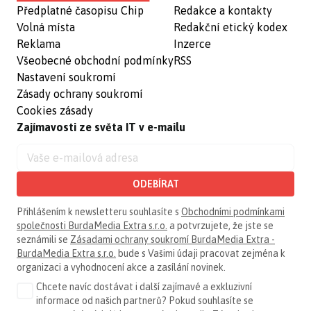
Předplatné časopisu Chip
Redakce a kontakty
Volná místa
Redakční etický kodex
Reklama
Inzerce
Všeobecné obchodní podmínky
RSS
Nastavení soukromí
Zásady ochrany soukromí
Cookies zásady
Zajímavosti ze světa IT v e-mailu
ODEBÍRAT
Přihlášením k newsletteru souhlasíte s
Obchodními podmínkami
společnosti BurdaMedia Extra s.r.o.
a potvrzujete, že jste se
seznámili se
Zásadami ochrany soukromí BurdaMedia Extra -
BurdaMedia Extra s.r.o.
bude s Vašimi údaji pracovat zejména k
organizaci a vyhodnocení akce a zasílání novinek.
Chcete navíc dostávat i další zajímavé a exkluzivní
informace od našich partnerů? Pokud souhlasíte se