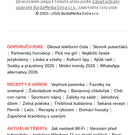
zpracováním údajů k tomuto účelu podle
Zásad ochrany
soukromí BurdaMedia Extra s.r.o.
, zaškrtněte toto pole.
© 2003—2026 BurdaMedia Extra s.r.o.
DOPORUČUJEME
Děsivá telefonní čísla
|
Slovník puberťáků
|
Partnerský horoskop
|
Pick me girl
|
Nejtěžší české
jazykolamy
|
Láska a vztahy
|
Kulturní tipy
|
Ajťák radí
|
Svátky a prázdniny 2026
|
Módní trendy 2026
|
WhatsApp
alternativy 2026
RECEPTY A VAŘENÍ
Vepřová panenka
|
Fazolky na
smetaně
|
Čokoládové muffiny
|
Banánový chlebíček
|
Chili
con carne
|
Sportovní nápoj
|
Zálivky na salát
|
Jahodový
džem
|
Zelná polévka
|
Třešňová bublanina
|
Sekaná recept
|
Perník
|
Lečo
|
Recepty s rybízem
|
Domácí housky
|
Zapečené brambory s uzeným
AKTUÁLNÍ TÉMATA
Jak nastavit Wi-Fi
|
Varování před
kyberútoky
|
Instalace Windows 11 na starší počítač
|
Nový