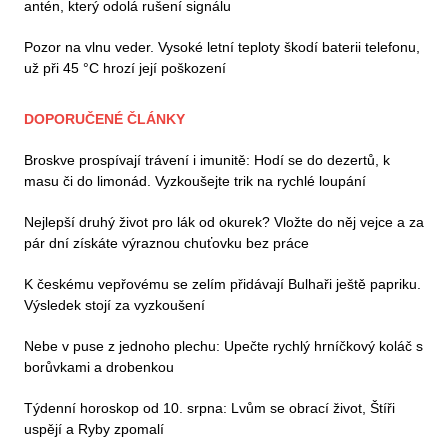
antén, který odolá rušení signálu
Pozor na vlnu veder. Vysoké letní teploty škodí baterii telefonu,
už při 45 °C hrozí její poškození
DOPORUČENÉ ČLÁNKY
Broskve prospívají trávení i imunitě: Hodí se do dezertů, k
masu či do limonád. Vyzkoušejte trik na rychlé loupání
Nejlepší druhý život pro lák od okurek? Vložte do něj vejce a za
pár dní získáte výraznou chuťovku bez práce
K českému vepřovému se zelím přidávají Bulhaři ještě papriku.
Výsledek stojí za vyzkoušení
Nebe v puse z jednoho plechu: Upečte rychlý hrníčkový koláč s
borůvkami a drobenkou
Týdenní horoskop od 10. srpna: Lvům se obrací život, Štíři
uspějí a Ryby zpomalí