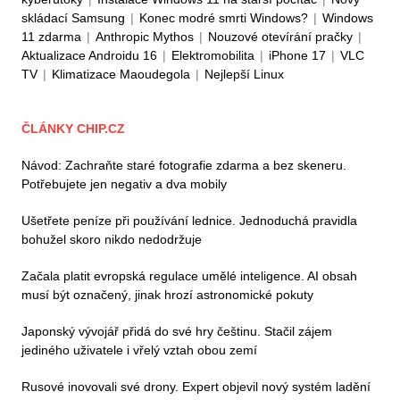
skládací Samsung
|
Konec modré smrti Windows?
|
Windows
11 zdarma
|
Anthropic Mythos
|
Nouzové otevírání pračky
|
Aktualizace Androidu 16
|
Elektromobilita
|
iPhone 17
|
VLC
TV
|
Klimatizace Maoudegola
|
Nejlepší Linux
ČLÁNKY CHIP.CZ
Návod: Zachraňte staré fotografie zdarma a bez skeneru.
Potřebujete jen negativ a dva mobily
Ušetřete peníze při používání lednice. Jednoduchá pravidla
bohužel skoro nikdo nedodržuje
Začala platit evropská regulace umělé inteligence. AI obsah
musí být označený, jinak hrozí astronomické pokuty
Japonský vývojář přidá do své hry češtinu. Stačil zájem
jediného uživatele i vřelý vztah obou zemí
Rusové inovovali své drony. Expert objevil nový systém ladění