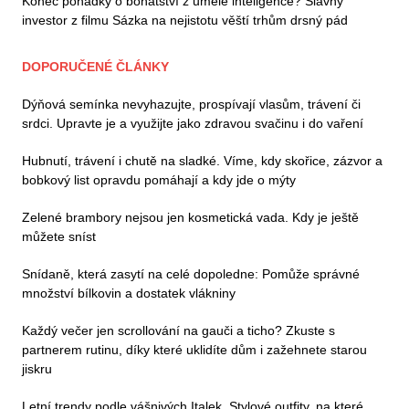
Konec pohádky o bohatství z umělé inteligence? Slavný
investor z filmu Sázka na nejistotu věští trhům drsný pád
DOPORUČENÉ ČLÁNKY
Dýňová semínka nevyhazujte, prospívají vlasům, trávení či
srdci. Upravte je a využijte jako zdravou svačinu i do vaření
Hubnutí, trávení i chutě na sladké. Víme, kdy skořice, zázvor a
bobkový list opravdu pomáhají a kdy jde o mýty
Zelené brambory nejsou jen kosmetická vada. Kdy je ještě
můžete sníst
Snídaně, která zasytí na celé dopoledne: Pomůže správné
množství bílkovin a dostatek vlákniny
Každý večer jen scrollování na gauči a ticho? Zkuste s
partnerem rutinu, díky které uklidíte dům i zažehnete starou
jiskru
Letní trendy podle vášnivých Italek. Stylové outfity, na které