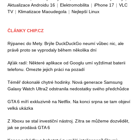
Aktualizace Androidu 16
|
Elektromobilita
|
iPhone 17
|
VLC
TV
|
Klimatizace Maoudegola
|
Nejlepší Linux
ČLÁNKY CHIP.CZ
Rýpanec do Mety. Brýle DuckDuckGo neumí vůbec nic, ale
právě proto se vyprodaly během několika dní
Ajťák radí: Některé aplikace od Googlu umí vyždímat baterii
telefonu. Omezte jejich práci na pozadí
Téměř dokonalé chytré hodinky. Nová generace Samsung
Galaxy Watch Ultra2 odstranila nedostatky svého předchůdce
GTA 6 míří exkluzivně na Netflix. Na konci srpna se tam objeví
velká ukázka
Z Xboxu se stal investiční nástroj. Zítra se můžeme dozvědět,
jak se prodává GTA 6