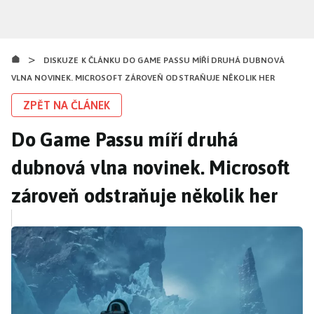
Přejít
k
hlavnímu
>
obsahu
DISKUZE K ČLÁNKU DO GAME PASSU MÍŘÍ DRUHÁ DUBNOVÁ
VLNA NOVINEK. MICROSOFT ZÁROVEŇ ODSTRAŇUJE NĚKOLIK HER
ZPĚT NA ČLÁNEK
Do Game Passu míří druhá
dubnová vlna novinek. Microsoft
zároveň odstraňuje několik her