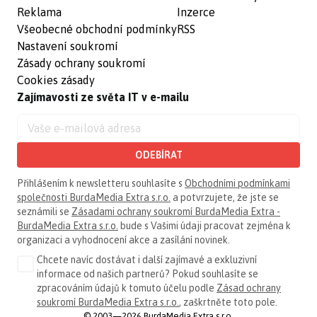
Reklama
Inzerce
Všeobecné obchodní podmínky
RSS
Nastavení soukromí
Zásady ochrany soukromí
Cookies zásady
Zajímavosti ze světa IT v e-mailu
ODEBÍRAT
Přihlášením k newsletteru souhlasíte s
Obchodními podmínkami
společnosti BurdaMedia Extra s.r.o.
a potvrzujete, že jste se
seznámili se
Zásadami ochrany soukromí BurdaMedia Extra -
BurdaMedia Extra s.r.o.
bude s Vašimi údaji pracovat zejména k
organizaci a vyhodnocení akce a zasílání novinek.
Chcete navíc dostávat i další zajímavé a exkluzivní
informace od našich partnerů? Pokud souhlasíte se
zpracováním údajů k tomuto účelu podle
Zásad ochrany
soukromí BurdaMedia Extra s.r.o.
, zaškrtněte toto pole.
© 2003—2026 BurdaMedia Extra s.r.o.