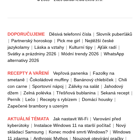
DOPORUČUJEME
Děsivá telefonní čísla
|
Slovník puberťáků
|
Partnerský horoskop
|
Pick me girl
|
Nejtěžší české
jazykolamy
|
Láska a vztahy
|
Kulturní tipy
|
Ajťák radí
|
Svátky a prázdniny 2026
|
Módní trendy 2026
|
WhatsApp
alternativy 2026
RECEPTY A VAŘENÍ
Vepřová panenka
|
Fazolky na
smetaně
|
Čokoládové muffiny
|
Banánový chlebíček
|
Chili
con carne
|
Sportovní nápoj
|
Zálivky na salát
|
Jahodový
džem
|
Zelná polévka
|
Třešňová bublanina
|
Sekaná recept
|
Perník
|
Lečo
|
Recepty s rybízem
|
Domácí housky
|
Zapečené brambory s uzeným
AKTUÁLNÍ TÉMATA
Jak nastavit Wi-Fi
|
Varování před
kyberútoky
|
Instalace Windows 11 na starší počítač
|
Nový
skládací Samsung
|
Konec modré smrti Windows?
|
Windows
11 zdarma
|
Anthropic Mythos
|
Nouzové otevírání pračky
|