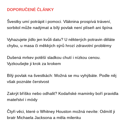
DOPORUČENÉ ČLÁNKY
Švestky umí potrápit i pomoci. Vláknina prospívá trávení,
sorbitol může nadýmat a bílý povlak není plíseň ani špína
Vyhazujete jídlo jen kvůli datu? U některých potravin děláte
chybu, u masa či měkkých sýrů hrozí zdravotní problémy
Dušená mrkev potěší sladkou chutí i nízkou cenou.
Vyzkoušejte ji krok za krokem
Bílý povlak na švestkách: Možná se mu vyhýbáte. Podle něj
však poznáte čerstvost
Zakrýt bříško nebo odhalit? Kodaňské maminky boří pravidla
mateřství i módy
Čtyři věci, které o Whitney Houston možná nevíte: Odmítl ji
bratr Michaela Jacksona a měla milenku