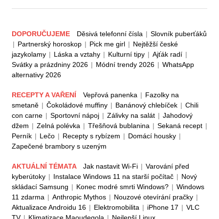
DOPORUČUJEME
Děsivá telefonní čísla
|
Slovník puberťáků
|
Partnerský horoskop
|
Pick me girl
|
Nejtěžší české
jazykolamy
|
Láska a vztahy
|
Kulturní tipy
|
Ajťák radí
|
Svátky a prázdniny 2026
|
Módní trendy 2026
|
WhatsApp
alternativy 2026
RECEPTY A VAŘENÍ
Vepřová panenka
|
Fazolky na
smetaně
|
Čokoládové muffiny
|
Banánový chlebíček
|
Chili
con carne
|
Sportovní nápoj
|
Zálivky na salát
|
Jahodový
džem
|
Zelná polévka
|
Třešňová bublanina
|
Sekaná recept
|
Perník
|
Lečo
|
Recepty s rybízem
|
Domácí housky
|
Zapečené brambory s uzeným
AKTUÁLNÍ TÉMATA
Jak nastavit Wi-Fi
|
Varování před
kyberútoky
|
Instalace Windows 11 na starší počítač
|
Nový
skládací Samsung
|
Konec modré smrti Windows?
|
Windows
11 zdarma
|
Anthropic Mythos
|
Nouzové otevírání pračky
|
Aktualizace Androidu 16
|
Elektromobilita
|
iPhone 17
|
VLC
TV
|
Klimatizace Maoudegola
|
Nejlepší Linux