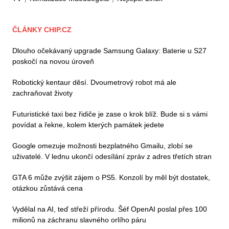
ČLÁNKY CHIP.CZ
Dlouho očekávaný upgrade Samsung Galaxy: Baterie u S27
poskočí na novou úroveň
Robotický kentaur děsí. Dvoumetrový robot má ale
zachraňovat životy
Futuristické taxi bez řidiče je zase o krok blíž. Bude si s vámi
povídat a řekne, kolem kterých památek jedete
Google omezuje možnosti bezplatného Gmailu, zlobí se
uživatelé. V lednu ukončí odesílání zpráv z adres třetích stran
GTA 6 může zvýšit zájem o PS5. Konzolí by měl být dostatek,
otázkou zůstává cena
Vydělal na AI, teď střeží přírodu. Šéf OpenAI poslal přes 100
milionů na záchranu slavného orlího páru