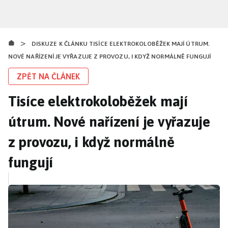
Přejít
k
hlavnímu
>
obsahu
DISKUZE K ČLÁNKU TISÍCE ELEKTROKOLOBĚŽEK MAJÍ ÚTRUM.
NOVÉ NAŘÍZENÍ JE VYŘAZUJE Z PROVOZU, I KDYŽ NORMÁLNĚ FUNGUJÍ
ZPĚT NA ČLÁNEK
Tisíce elektrokoloběžek mají
útrum. Nové nařízení je vyřazuje
z provozu, i když normálně
fungují