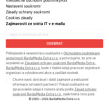
Všeobecné obchodní podmínky
RSS
Nastavení soukromí
Zásady ochrany soukromí
Cookies zásady
Zajímavosti ze světa IT v e-mailu
ODEBÍRAT
Přihlášením k newsletteru souhlasíte s
Obchodními podmínkami
společnosti BurdaMedia Extra s.r.o.
a potvrzujete, že jste se
seznámili se
Zásadami ochrany soukromí BurdaMedia Extra -
BurdaMedia Extra s.r.o.
bude s Vašimi údaji pracovat zejména k
organizaci a vyhodnocení akce a zasílání novinek.
Chcete navíc dostávat i další zajímavé a exkluzivní
informace od našich partnerů? Pokud souhlasíte se
zpracováním údajů k tomuto účelu podle
Zásad ochrany
soukromí BurdaMedia Extra s.r.o.
, zaškrtněte toto pole.
© 2003—2026 BurdaMedia Extra s.r.o.