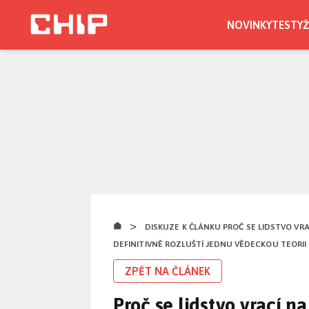
Přejít
k
NOVINKY
TESTY
Ž
hlavnímu
obsahu
>
DISKUZE K ČLÁNKU PROČ SE LIDSTVO VRA
DEFINITIVNĚ ROZLUŠTÍ JEDNU VĚDECKOU TEORII
ZPĚT NA ČLÁNEK
Proč se lidstvo vrací n