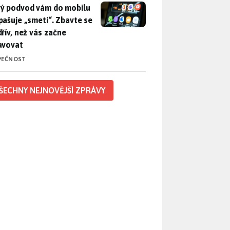
ý podvod vám do mobilu propašuje „smetí“. Zbavte se ho dřív, 
ý podvod vám do mobilu
pašuje „smetí“. Zbavte se
dřív, než vás začne
avovat
PEČNOST
ŠECHNY NEJNOVĚJŠÍ ZPRÁVY