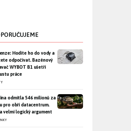
PORUČUJEME
enze: Hodíte ho do vody a můžete odpočívat. Bazénový vysava
enze: Hodíte ho do vody a
ete odpočívat. Bazénový
avač WYBOT B1 ušetří
ustu práce
TY
ina odmítla 546 milionů za půdu pro obří datacentrum. Měla 
ina odmítla 546 milionů za
u pro obří datacentrum.
a velmi logický argument
INKY