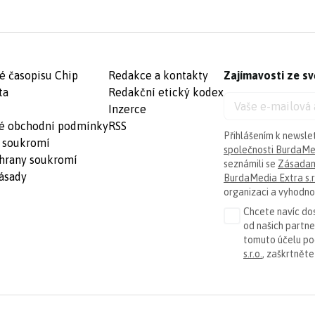
é časopisu Chip
Redakce a kontakty
Zajímavosti ze sv
ta
Redakční etický kodex
Inzerce
é obchodní podmínky
RSS
Přihlášením k newsle
 soukromí
společnosti BurdaMed
hrany soukromí
seznámili se
Zásadam
ásady
BurdaMedia Extra s.r
organizaci a vyhodnoc
Chcete navíc dos
od našich partn
tomuto účelu p
s.r.o.
, zaškrtněte