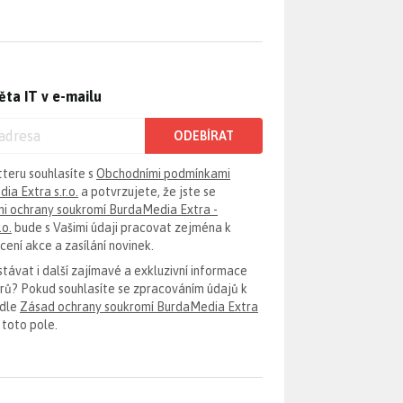
ěta IT v e-mailu
ODEBÍRAT
tteru souhlasíte s
Obchodními podmínkami
ia Extra s.r.o.
a potvrzujete, že jste se
i ochrany soukromí BurdaMedia Extra -
.o.
bude s Vašimi údaji pracovat zejména k
ení akce a zasílání novinek.
távat i další zajímavé a exkluzivní informace
erů? Pokud souhlasíte se zpracováním údajů k
odle
Zásad ochrany soukromí BurdaMedia Extra
 toto pole.