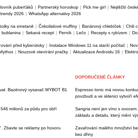
lovník puberťáků
|
Partnerský horoskop
|
Pick me girl
|
Nejtěžší česk
trendy 2026
|
WhatsApp alternativy 2026
zolky na smetaně
|
Čokoládové muffiny
|
Banánový chlebíček
|
Chili 
 bublanina
|
Sekaná recept
|
Perník
|
Lečo
|
Recepty s rybízem
|
Do
rování před kyberútoky
|
Instalace Windows 11 na starší počítač
|
Nov
 Mythos
|
Nouzové otevírání pračky
|
Aktualizace Androidu 16
|
Elektr
DOPORUČENÉ ČLÁNKY
ívat. Bazénový vysavač WYBOT B1
Espresso tonic má novou konkur
povzbudí a ve sklenici vytvoří ef
i 546 milionů za půdu pro obří
Sangria není jen víno s ovocem.
základu a detailu, který mění v
“. Zbavte se reklamy po hovoru
Zavařování malého množství bez
bez dřiny