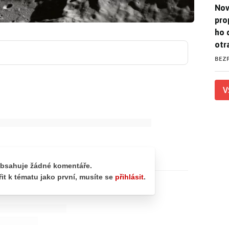
Nov
Nov
pro
ho 
otr
BEZ
V