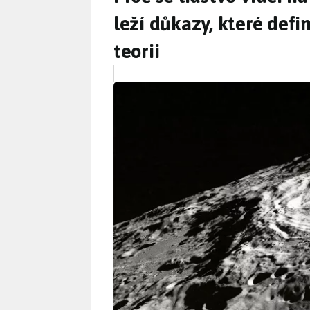
leží důkazy, které defi
teorii