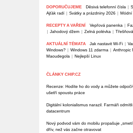
DOPORUČUJEME
Děsivá telefonní čísla
|
S
Ajťák radí
|
Svátky a prázdniny 2026
|
Módní 
RECEPTY A VAŘENÍ
Vepřová panenka
|
Fa
|
Jahodový džem
|
Zelná polévka
|
Třešňová
AKTUÁLNÍ TÉMATA
Jak nastavit Wi-Fi
|
Va
Windows?
|
Windows 11 zdarma
|
Anthropic
Maoudegola
|
Nejlepší Linux
ČLÁNKY CHIP.CZ
Recenze: Hodíte ho do vody a můžete odpoč
ušetří spoustu práce
Digitální kolonialismus narazil. Farmáři odmítl
datacentrum
Nový podvod vám do mobilu propašuje „smetí
dřív, než vás začne otravovat