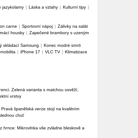
é jazykolamy
|
Láska a vztahy
|
Kulturní tipy
|
con carne
|
Sportovní nápoj
|
Zálivky na salát
mácí housky
|
Zapečené brambory s uzeným
ý skládací Samsung
|
Konec modré smrti
omobilita
|
iPhone 17
|
VLC TV
|
Klimatizace
enci. Zelená varianta s matchou osvěží,
ektní vrstvy
 Pravá španělská verze stojí na kvalitním
ýslednou chuť
 hrnce: Mikrovlnka vše zvládne bleskově a