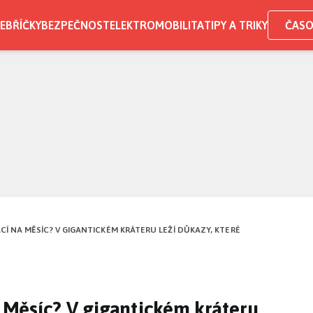
EBŘÍČKY
BEZPEČNOST
ELEKTROMOBILITA
TIPY A TRIKY
ČASO
CÍ NA MĚSÍC? V GIGANTICKÉM KRÁTERU LEŽÍ DŮKAZY, KTERÉ
a Měsíc? V gigantickém kráteru