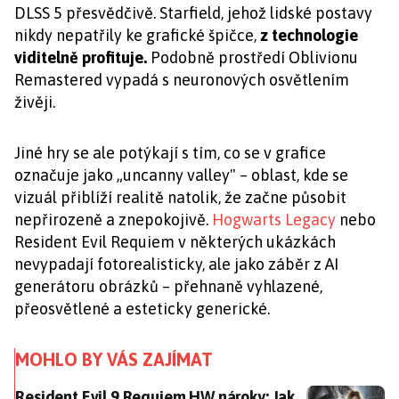
DLSS 5 přesvědčivě. Starfield, jehož lidské postavy
nikdy nepatřily ke grafické špičce,
z technologie
viditelně profituje.
Podobně prostředí Oblivionu
Remastered vypadá s neuronových osvětlením
živěji.
Jiné hry se ale potýkají s tím, co se v grafice
označuje jako „uncanny valley" – oblast, kde se
vizuál přiblíží realitě natolik, že začne působit
nepřirozeně a znepokojivě.
Hogwarts Legacy
nebo
Resident Evil Requiem v některých ukázkách
nevypadají fotorealisticky, ale jako záběr z AI
generátoru obrázků – přehnaně vyhlazené,
přeosvětlené a esteticky generické.
MOHLO BY VÁS ZAJÍMAT
Resident Evil 9 Requiem HW nároky: Jak výkonný počí
Resident Evil 9 Requiem HW nároky: Jak