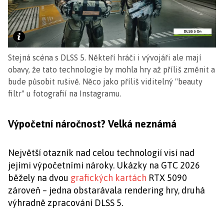
Stejná scéna s DLSS 5. Někteří hráči i vývojáři ale mají
obavy, že tato technologie by mohla hry až příliš změnit a
bude působit rušivě. Něco jako příliš viditelný "beauty
filtr" u fotografií na Instagramu.
Výpočetní náročnost? Velká neznámá
Největší otazník nad celou technologií visí nad
jejími výpočetními nároky. Ukázky na GTC 2026
běžely na dvou
grafických kartách
RTX 5090
zároveň – jedna obstarávala rendering hry, druhá
výhradně zpracování DLSS 5.