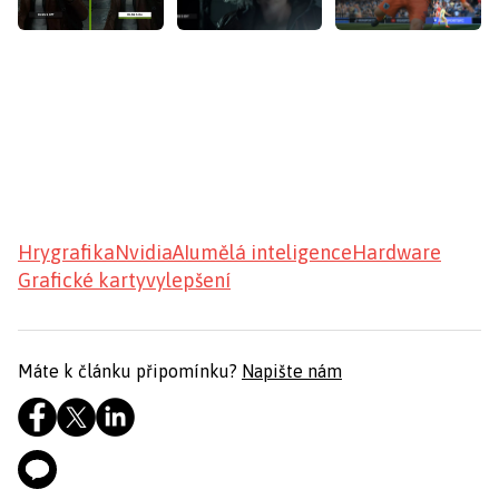
Hry
grafika
Nvidia
AI
umělá inteligence
Hardware
Grafické karty
vylepšení
Máte k článku připomínku?
Napište nám