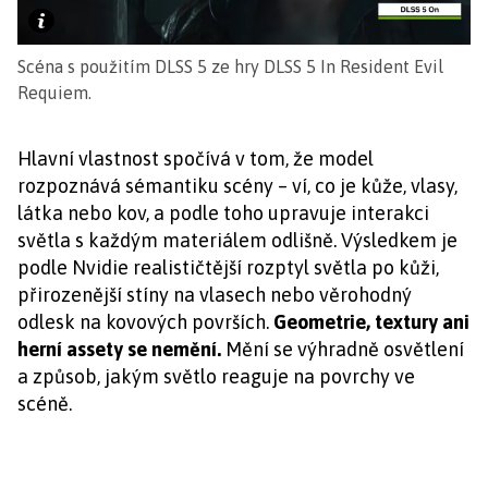
Scéna s použitím DLSS 5 ze hry DLSS 5 In Resident Evil
Requiem.
Hlavní vlastnost spočívá v tom, že model
rozpoznává sémantiku scény – ví, co je kůže, vlasy,
látka nebo kov, a podle toho upravuje interakci
světla s každým materiálem odlišně. Výsledkem je
podle Nvidie realističtější rozptyl světla po kůži,
přirozenější stíny na vlasech nebo věrohodný
odlesk na kovových površích.
Geometrie, textury ani
herní assety se nemění.
Mění se výhradně osvětlení
a způsob, jakým světlo reaguje na povrchy ve
scéně.