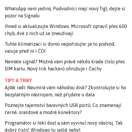
WhatsApp není jediný. Podvodníci mají nový fígl, dejte si
pozor na Signalu
Ihned si aktualizujte Windows. Microsoft opravil přes 600
chyb, dvě z nich už se zneužívají
Tuhle klimatizaci si domů nepořizujte: je to podvod,
varuje před ní i ČOI
Nemáte signál? Možná vám právě někdo krade číslo přes
SIM kartu. Nový trik hackerů ohrožuje i Čechy
TIPY A TRIKY
Ajťák radí: Neumírá vám náhodou disk? Zkontrolujte si ho
bezplatným nástrojem, než přijdete o data
Poznejte tajemství barevných USB portů: Co znamenají
černé, oranžové a modré konektory?
Programátor si řekl dost a sám vyvinul nový nástroj. Tak
dobrý čistič Windows tu ještě nebyl