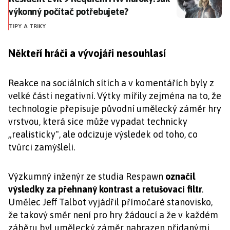
výkonný počítač potřebujete?
TIPY A TRIKY
Někteří hráči a vývojáři nesouhlasí
Reakce na sociálních sítích a v komentářích byly z
velké části negativní. Výtky mířily zejména na to, že
technologie přepisuje původní umělecký záměr hry
vrstvou, která sice může vypadat technicky
„realisticky", ale odcizuje výsledek od toho, co
tvůrci zamýšleli.
Výzkumný inženýr ze studia Respawn
označil
výsledky za přehnaný kontrast a retušovací filtr
.
Umělec Jeff Talbot vyjádřil přímočaré stanovisko,
že takový směr není pro hry žádoucí a že v každém
záběru byl umělecký záměr nahrazen přidanými