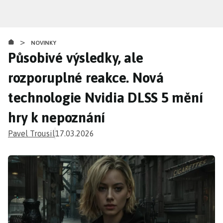
Přejít
k
hlavnímu
>
obsahu
NOVINKY
Působivé výsledky, ale
rozporuplné reakce. Nová
technologie Nvidia DLSS 5 mění
hry k nepoznání
Pavel Trousil
17.03.2026