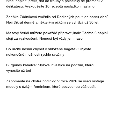
Stačí naplnit, přelít, dát do trouby a palačinky se promění v
delikatesu. Vyzkoušejte 10 receptů nasladko i naslano
Zdeňka Žádníková změnila od Rodinných pout jen barvu vlasů.
Nejí třikrát denně a některým éčkům se vyhýbá už 30 let
Masový štrúdl můžete pokaždé připravit jinak: Těchto 6 náplní
stojí za vyzkoušení. Nemusí být vždy jen maso
Co určitě nesmí chybět v obložené bagetě? Objevte
nekonečné možnosti rychlé svačiny
Burgundy kabelka: Stylová investice na podzim, kterou
vynosíte už teď
Zapomeňte na chytré hodinky: V roce 2026 se vrací vintage
modely s úzkým řemínkem, které pozvednou váš outfit