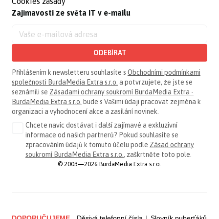
Cookies zásady
Zajímavosti ze světa IT v e-mailu
ODEBÍRAT
Přihlášením k newsletteru souhlasíte s
Obchodními podmínkami
společnosti BurdaMedia Extra s.r.o.
a potvrzujete, že jste se
seznámili se
Zásadami ochrany soukromí BurdaMedia Extra -
BurdaMedia Extra s.r.o.
bude s Vašimi údaji pracovat zejména k
organizaci a vyhodnocení akce a zasílání novinek.
Chcete navíc dostávat i další zajímavé a exkluzivní
informace od našich partnerů? Pokud souhlasíte se
zpracováním údajů k tomuto účelu podle
Zásad ochrany
soukromí BurdaMedia Extra s.r.o.
, zaškrtněte toto pole.
© 2003—2026 BurdaMedia Extra s.r.o.
DOPORUČUJEME
Děsivá telefonní čísla
|
Slovník puberťáků