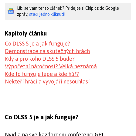
Líbí se vám tento článek? Přidejte si Chip.cz do Google
zpráv,
stačí jedno kliknutí!
Kapitoly článku
Co DLSS 5 je a jak funguje?
Demonstrace na skutečných hrách
Kdy a pro koho DLSS 5 bude?
Výpočetní náročnost? Velká neznámá
Kde to funguje lépe a kde hůř?
Někteří hráči a vývojáři nesouhlasí
Co DLSS 5 je a jak funguje?
Nvidia na své každoroční konferenci GPU