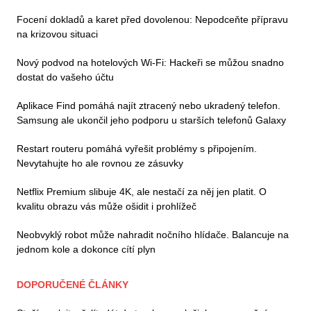
Focení dokladů a karet před dovolenou: Nepodceňte přípravu
na krizovou situaci
Nový podvod na hotelových Wi-Fi: Hackeři se můžou snadno
dostat do vašeho účtu
Aplikace Find pomáhá najít ztracený nebo ukradený telefon.
Samsung ale ukončil jeho podporu u starších telefonů Galaxy
Restart routeru pomáhá vyřešit problémy s připojením.
Nevytahujte ho ale rovnou ze zásuvky
Netflix Premium slibuje 4K, ale nestačí za něj jen platit. O
kvalitu obrazu vás může ošidit i prohlížeč
Neobvyklý robot může nahradit nočního hlídače. Balancuje na
jednom kole a dokonce cítí plyn
DOPORUČENÉ ČLÁNKY