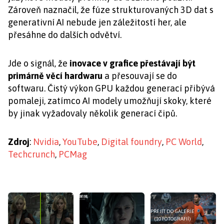
Zároveň naznačil, že fúze strukturovaných 3D dat s
generativní AI nebude jen záležitostí her, ale
přesáhne do dalších odvětví.
Jde o signál, že
inovace v grafice přestávají být
primárně věcí hardwaru
a přesouvají se do
softwaru. Čistý výkon GPU každou generací přibývá
pomaleji, zatímco AI modely umožňují skoky, které
by jinak vyžadovaly několik generací čipů.
Zdroj
:
Nvidia
,
YouTube
,
Digital foundry
,
PC World
,
Techcrunch
,
PCMag
PŘEJÍT DO GALERIE
(10 FOTOGRAFIÍ)