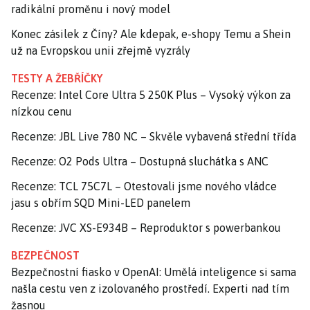
radikální proměnu i nový model
Konec zásilek z Číny? Ale kdepak, e-shopy Temu a Shein
už na Evropskou unii zřejmě vyzrály
TESTY A ŽEBŘÍČKY
Recenze: Intel Core Ultra 5 250K Plus – Vysoký výkon za
nízkou cenu
Recenze: JBL Live 780 NC – Skvěle vybavená střední třída
Recenze: O2 Pods Ultra – Dostupná sluchátka s ANC
Recenze: TCL 75C7L – Otestovali jsme nového vládce
jasu s obřím SQD Mini-LED panelem
Recenze: JVC XS-E934B – Reproduktor s powerbankou
BEZPEČNOST
Bezpečnostní fiasko v OpenAI: Umělá inteligence si sama
našla cestu ven z izolovaného prostředí. Experti nad tím
žasnou