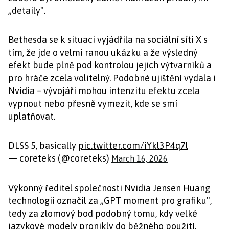
„detaily".
Bethesda se k situaci vyjádřila na sociální síti X s
tím, že jde o velmi ranou ukázku a že výsledný
efekt bude plně pod kontrolou jejich výtvarníků a
pro hráče zcela volitelný. Podobné ujištění vydala i
Nvidia – vývojáři mohou intenzitu efektu zcela
vypnout nebo přesně vymezit, kde se smí
uplatňovat.
DLSS 5, basically
pic.twitter.com/iYkl3P4q7l
— coreteks (@coreteks)
March 16, 2026
Výkonný ředitel společnosti Nvidia Jensen Huang
technologii označil za „GPT moment pro grafiku",
tedy za zlomový bod podobný tomu, kdy velké
jazykové modely pronikly do běžného použití.