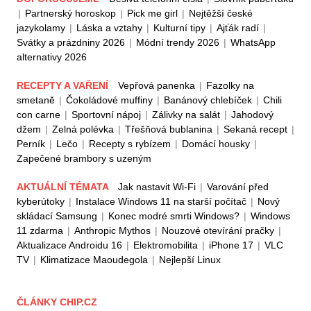
|
Partnerský horoskop
|
Pick me girl
|
Nejtěžší české
jazykolamy
|
Láska a vztahy
|
Kulturní tipy
|
Ajťák radí
|
Svátky a prázdniny 2026
|
Módní trendy 2026
|
WhatsApp
alternativy 2026
RECEPTY A VAŘENÍ
Vepřová panenka
|
Fazolky na
smetaně
|
Čokoládové muffiny
|
Banánový chlebíček
|
Chili
con carne
|
Sportovní nápoj
|
Zálivky na salát
|
Jahodový
džem
|
Zelná polévka
|
Třešňová bublanina
|
Sekaná recept
|
Perník
|
Lečo
|
Recepty s rybízem
|
Domácí housky
|
Zapečené brambory s uzeným
AKTUÁLNÍ TÉMATA
Jak nastavit Wi-Fi
|
Varování před
kyberútoky
|
Instalace Windows 11 na starší počítač
|
Nový
skládací Samsung
|
Konec modré smrti Windows?
|
Windows
11 zdarma
|
Anthropic Mythos
|
Nouzové otevírání pračky
|
Aktualizace Androidu 16
|
Elektromobilita
|
iPhone 17
|
VLC
TV
|
Klimatizace Maoudegola
|
Nejlepší Linux
ČLÁNKY CHIP.CZ