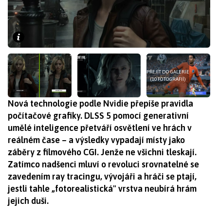
PŘEJÍT DO GALERIE
(10 FOTOGRAFIÍ)
Nová technologie podle Nvidie přepíše pravidla
počítačové grafiky. DLSS 5 pomocí generativní
umělé inteligence přetváří osvětlení ve hrách v
reálném čase – a výsledky vypadají místy jako
záběry z filmového CGI. Jenže ne všichni tleskají.
Zatímco nadšenci mluví o revoluci srovnatelné se
zavedením ray tracingu, vývojáři a hráči se ptají,
jestli tahle „fotorealistická" vrstva neubírá hrám
jejich duši.