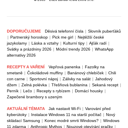
DOPORUČUJEME
Děsivá telefonní čísla
|
Slovník puberťáků
|
Partnerský horoskop
|
Pick me girl
|
Nejtěžší české
jazykolamy
|
Láska a vztahy
|
Kulturní tipy
|
Ajťák radí
|
Svátky a prázdniny 2026
|
Módní trendy 2026
|
WhatsApp
alternativy 2026
RECEPTY A VAŘENÍ
Vepřová panenka
|
Fazolky na
smetaně
|
Čokoládové muffiny
|
Banánový chlebíček
|
Chili
con carne
|
Sportovní nápoj
|
Zálivky na salát
|
Jahodový
džem
|
Zelná polévka
|
Třešňová bublanina
|
Sekaná recept
|
Perník
|
Lečo
|
Recepty s rybízem
|
Domácí housky
|
Zapečené brambory s uzeným
AKTUÁLNÍ TÉMATA
Jak nastavit Wi-Fi
|
Varování před
kyberútoky
|
Instalace Windows 11 na starší počítač
|
Nový
skládací Samsung
|
Konec modré smrti Windows?
|
Windows
11 zdarma
|
Anthropic Mythos
|
Nouzové otevírání pračky
|