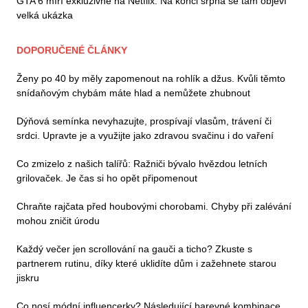
GTA 6 míří exkluzivně na Netflix. Na konci srpna se tam objeví
velká ukázka
DOPORUČENÉ ČLÁNKY
Ženy po 40 by měly zapomenout na rohlík a džus. Kvůli těmto
snídaňovým chybám máte hlad a nemůžete zhubnout
Dýňová semínka nevyhazujte, prospívají vlasům, trávení či
srdci. Upravte je a využijte jako zdravou svačinu i do vaření
Co zmizelo z našich talířů: Ražniči bývalo hvězdou letních
grilovaček. Je čas si ho opět připomenout
Chraňte rajčata před houbovými chorobami. Chyby při zalévání
mohou zničit úrodu
Každý večer jen scrollování na gauči a ticho? Zkuste s
partnerem rutinu, díky které uklidíte dům i zažehnete starou
jiskru
Co nosí módní influencerky? Následující barevné kombinace