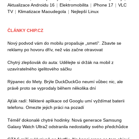
Aktualizace Androidu 16
|
Elektromobilita
|
iPhone 17
|
VLC
TV
|
Klimatizace Maoudegola
|
Nejlepší Linux
ČLÁNKY CHIP.CZ
Nový podvod vám do mobilu propašuje „smetí“. Zbavte se
reklamy po hovoru dřív, než vás začne otravovat
Chytrý zlepšovák do auta: Udělejte si držák na mobil z
uzavíratelného igelitového sáčku
Rýpanec do Mety. Brýle DuckDuckGo neumí vůbec nic, ale
právě proto se vyprodaly během několika dní
Ajťák radí: Některé aplikace od Googlu umí vyždímat baterii
telefonu. Omezte jejich práci na pozadí
Téměř dokonalé chytré hodinky. Nová generace Samsung
Galaxy Watch Ultra2 odstranila nedostatky svého předchůdce