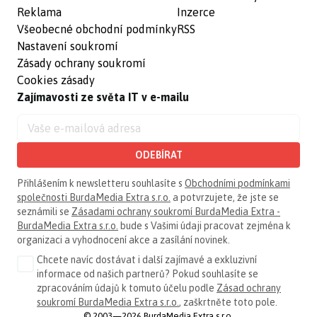
Reklama
Inzerce
Všeobecné obchodní podmínky
RSS
Nastavení soukromí
Zásady ochrany soukromí
Cookies zásady
Zajímavosti ze světa IT v e-mailu
ODEBÍRAT
Přihlášením k newsletteru souhlasíte s
Obchodními podmínkami
společnosti BurdaMedia Extra s.r.o.
a potvrzujete, že jste se
seznámili se
Zásadami ochrany soukromí BurdaMedia Extra -
BurdaMedia Extra s.r.o.
bude s Vašimi údaji pracovat zejména k
organizaci a vyhodnocení akce a zasílání novinek.
Chcete navíc dostávat i další zajímavé a exkluzivní
informace od našich partnerů? Pokud souhlasíte se
zpracováním údajů k tomuto účelu podle
Zásad ochrany
soukromí BurdaMedia Extra s.r.o.
, zaškrtněte toto pole.
© 2003—2026 BurdaMedia Extra s.r.o.