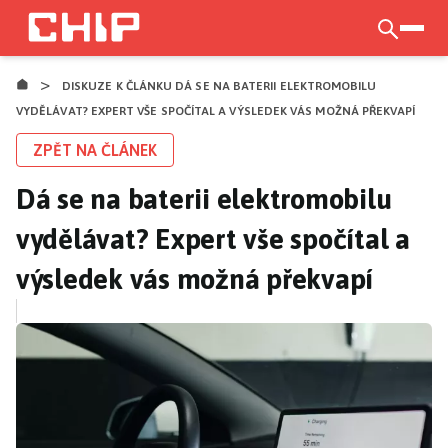
Přejít
k
otevří
hlavnímu
>
obsahu
DISKUZE K ČLÁNKU DÁ SE NA BATERII ELEKTROMOBILU
VYDĚLÁVAT? EXPERT VŠE SPOČÍTAL A VÝSLEDEK VÁS MOŽNÁ PŘEKVAPÍ
ZPĚT NA ČLÁNEK
Dá se na baterii elektromobilu
vydělávat? Expert vše spočítal a
výsledek vás možná překvapí